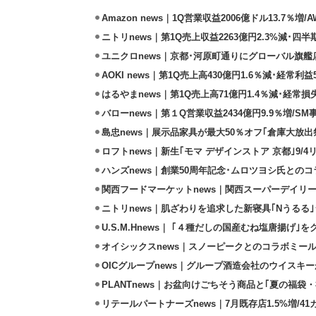
Amazon news｜1Q営業収益2006億ドル13.7％増/
ニトリnews｜第1Q売上収益2263億円2.3%減･四半
ユニクロnews｜京都･河原町通りにグローバル旗艦店
AOKI news｜第1Q売上高430億円1.6％減･経常利益5
はるやまnews｜第1Q売上高71億円1.4％減･経常損失
バローnews｜第１Q営業収益2434億円9.9％増/SM
島忠news｜展示品家具が最大50％オフ｢倉庫大放出
ロフトnews｜新生｢モマ デザインストア 京都｣9/
ハンズnews｜創業50周年記念･ムロツヨシ氏との
関西フードマーケットnews｜関西スーパーデイリー
ニトリnews｜肌ざわりを追求した新寝具｢Nうるる
U.S.M.Hnews｜ ｢４種だしの国産むね塩唐揚げ｣
オイシックスnews｜スノーピークとのコラボミールキ
OICグループnews｜グループ酒造会社のウイスキ
PLANTnews｜お盆向けごちそう商品と｢夏の福袋・
リテールパートナーズnews｜7月既存店1.5%増/4