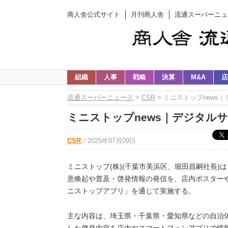
商人舎公式サイト
月刊商人舎
流通スーパーニュ
組織
人事
戦略
決算
M&A
店
流通スーパーニュース
>
CSR
> ミニストップnew
ミニストップnews｜デジタル
CSR
／
2025年07月09日
ミニストップ(株)(千葉市美浜区、堀田昌嗣社長)
意喚起や普及・啓発情報の発信を、店内ポスター
ニストップアプリ」を通じて実施する。
主な内容は、埼玉県・千葉県・愛知県などの自治
した啓発内容を店内やスマートフォンアプリで情