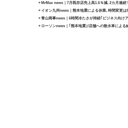
MrMax news｜7月既存店売上高1.6％減､2カ月連
イオン九州news｜熊本地震による休業､時間変更は8店
青山商事news｜6時間冷たさが持続｢ビジネス向け
ローソンnews｜｢熊本地震｣/店舗への散水車によ