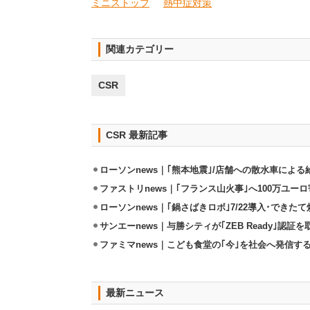
ミニストップ
熱中症対策
関連カテゴリー
CSR
CSR 最新記事
ローソンnews｜｢熊本地震｣/店舗への散水車によ
ファストリnews｜｢フランス山火事｣へ100万ユー
ローソンnews｜｢鍋さばきロボ｣7/22導入･できた
サンエーnews｜与勝シティが｢ZEB Ready｣認証を
ファミマnews｜こども食堂の｢今｣を社会へ発信す
最新ニュース