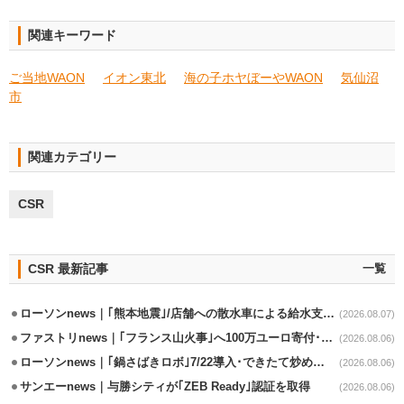
関連キーワード
ご当地WAON
イオン東北
海の子ホヤぼーやWAON
気仙沼
市
関連カテゴリー
CSR
CSR 最新記事
一覧
ローソンnews｜｢熊本地震｣/店舗への散水車による給水支援を開始
(2026.08.07)
ファストリnews｜｢フランス山火事｣へ100万ユーロ寄付･衣料5万点も提供
(2026.08.06)
ローソンnews｜｢鍋さばきロボ｣7/22導入･できたて炒めメニューを提供
(2026.08.06)
サンエーnews｜与勝シティが｢ZEB Ready｣認証を取得
(2026.08.06)