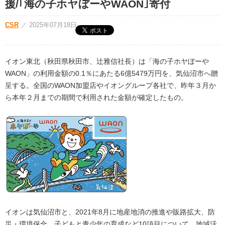
援/｢海の子ホヤぼーやWAON｣寄付
CSR
／
2025年07月18日
イオン東北（秋田県秋田市、辻雅信社長）は「海の子ホヤぼーや
WAON」の利用金額の0.1％にあたる6億5479万円を、気仙沼市へ贈
呈する。全国のWAON加盟店やイオングループ各社で、昨年３月か
ら本年２月までの期間で利用された金額が確定したもの。
イオンは気仙沼市と、2021年8月に地産地消の推進や販路拡大、防
災・環境保全、子どもと青少年の育成など10項目について、地域活