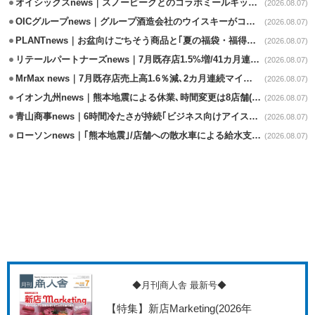
オイシックスnews｜スノーピークとのコラボミールキット8/13発売
(2026.08.07)
OICグループnews｜グループ酒造会社のウイスキーがコンペティション受賞
(2026.08.07)
PLANTnews｜お盆向けごちそう商品と｢夏の福袋・福得カート｣8/8から開催
(2026.08.07)
リテールパートナーズnews｜7月既存店1.5%増/41カ月連続増
(2026.08.07)
MrMax news｜7月既存店売上高1.6％減､2カ月連続マイナス
(2026.08.07)
イオン九州news｜熊本地震による休業､時間変更は8店舗(8/7時点)
(2026.08.07)
青山商事news｜6時間冷たさが持続｢ビジネス向けアイスベスト｣発売
(2026.08.07)
ローソンnews｜｢熊本地震｣/店舗への散水車による給水支援を開始
(2026.08.07)
◆月刊商人舎 最新号◆
【特集】新店Marketing
(2026年