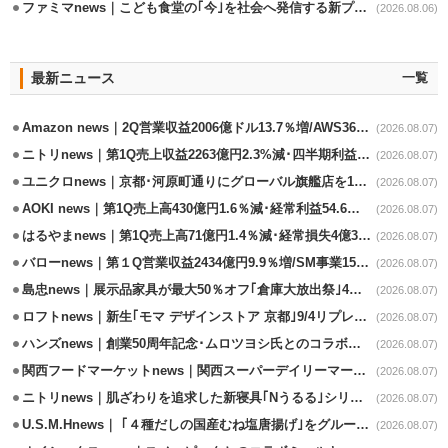
ファミマnews｜こども食堂の｢今｣を社会へ発信する新プロジェクト始動
(2026.08.06)
最新ニュース
一覧
Amazon news｜2Q営業収益2006億ドル13.7％増/AWS36.8％％増が貢献
(2026.08.07)
ニトリnews｜第1Q売上収益2263億円2.3%減･四半期利益1.4％減
(2026.08.07)
ユニクロnews｜京都･河原町通りにグローバル旗艦店を11/6開設
(2026.08.07)
AOKI news｜第1Q売上高430億円1.6％減･経常利益54.6％減
(2026.08.07)
はるやまnews｜第1Q売上高71億円1.4％減･経常損失4億3800万円
(2026.08.07)
バローnews｜第１Q営業収益2434億円9.9％増/SM事業15.5％増と絶好調
(2026.08.07)
島忠news｜展示品家具が最大50％オフ｢倉庫大放出祭｣4店舗限定で開催
(2026.08.07)
ロフトnews｜新生｢モマ デザインストア 京都｣9/4リプレイスオープン
(2026.08.07)
ハンズnews｜創業50周年記念･ムロツヨシ氏とのコラボ企画｢ムロハンズ｣開催
(2026.08.07)
関西フードマーケットnews｜関西スーパーデイリーマート蒲生店8/7改装
(2026.08.07)
ニトリnews｜肌ざわりを追求した新寝具｢Nうるる｣シリーズを発売
(2026.08.07)
U.S.M.Hnews｜ ｢４種だしの国産むね塩唐揚げ｣をグループ610店で共同販促
(2026.08.07)