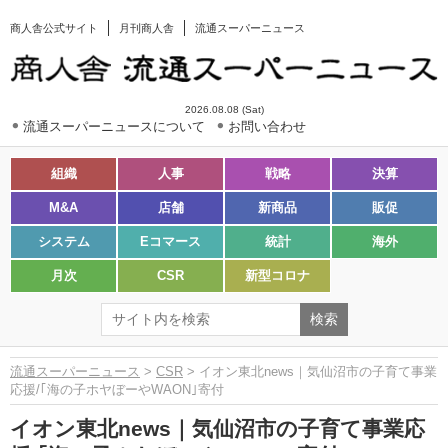
商人舎公式サイト
月刊商人舎
流通スーパーニュース
2026.08.08 (Sat)
流通スーパーニュースについて
お問い合わせ
組織
人事
戦略
決算
M&A
店舗
新商品
販促
システム
Eコマース
統計
海外
月次
CSR
新型コロナ
流通スーパーニュース
>
CSR
> イオン東北news｜気仙沼市の子育て事業
応援/｢海の子ホヤぼーやWAON｣寄付
イオン東北news｜気仙沼市の子育て事業応