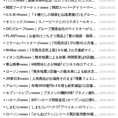
ハンズnews｜創業50周年記念･ムロツヨシ氏とのコラボ企画｢ムロハンズ｣開催
(2026.08.07)
関西フードマーケットnews｜関西スーパーデイリーマート蒲生店8/7改装
(2026.08.07)
U.S.M.Hnews｜ ｢４種だしの国産むね塩唐揚げ｣をグループ610店で共同販促
(2026.08.07)
オイシックスnews｜スノーピークとのコラボミールキット8/13発売
(2026.08.07)
OICグループnews｜グループ酒造会社のウイスキーがコンペティション受賞
(2026.08.07)
PLANTnews｜お盆向けごちそう商品と｢夏の福袋・福得カート｣8/8から開催
(2026.08.07)
リテールパートナーズnews｜7月既存店1.5%増/41カ月連続増
(2026.08.07)
MrMax news｜7月既存店売上高1.6％減､2カ月連続マイナス
(2026.08.07)
イオン九州news｜熊本地震による休業､時間変更は8店舗(8/7時点)
(2026.08.07)
青山商事news｜6時間冷たさが持続｢ビジネス向けアイスベスト｣発売
(2026.08.07)
ローソンnews｜｢熊本地震｣/店舗への散水車による給水支援を開始
(2026.08.07)
JR東日本news｜人気商品がお値段そのまま｢増量フェス｣8/18から開催
(2026.08.07)
アルペンnews｜年商2859億円6.4％増も経常減益/11店舗出店､4店閉鎖
(2026.08.07)
セブンｰイレブンnews｜ブタメンの麺約4倍｢ブタメン超BIG｣8/11から限定発売
(2026.08.07)
ハローズnews｜8/6｢ハローズ西岐波店｣オープン/山口県5店舗目
(2026.08.07)
しまむらnews｜しまむらパークで｢アベイル ハロウィンじゅんびフェア｣開催
(2026.08.07)
ローソンnews｜｢からあげクン｣シリーズ累計販売数50億食突破
(2026.08.07)