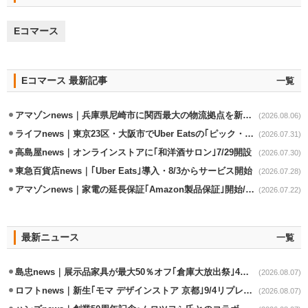
Eコマース
Eコマース 最新記事
一覧
アマゾンnews｜兵庫県尼崎市に関西最大の物流拠点を新設・市内2拠点目
(2026.08.06)
ライフnews｜東京23区・大阪市でUber Eatsの｢ピック・パック・ペイ｣導入
(2026.07.31)
高島屋news｜オンラインストアに｢和洋酒サロン｣7/29開設
(2026.07.30)
東急百貨店news｜｢Uber Eats｣導入・8/3からサービス開始
(2026.07.28)
アマゾンnews｜家電の延長保証｢Amazon製品保証｣開始/購入～修理Web完結
(2026.07.22)
最新ニュース
一覧
島忠news｜展示品家具が最大50％オフ｢倉庫大放出祭｣4店舗限定で開催
(2026.08.07)
ロフトnews｜新生｢モマ デザインストア 京都｣9/4リプレイスオープン
(2026.08.07)