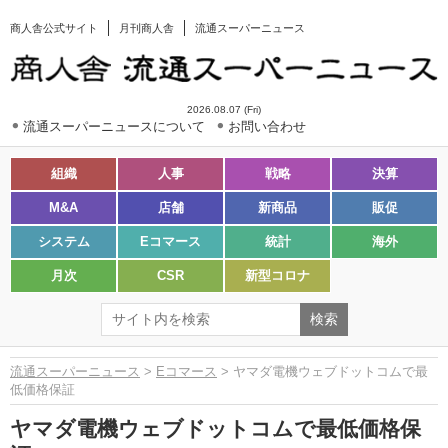
商人舎公式サイト
月刊商人舎
流通スーパーニュース
2026.08.07 (Fri)
流通スーパーニュースについて
お問い合わせ
組織
人事
戦略
決算
M&A
店舗
新商品
販促
システム
Eコマース
統計
海外
月次
CSR
新型コロナ
流通スーパーニュース
>
Eコマース
> ヤマダ電機ウェブドットコムで最
低価格保証
ヤマダ電機ウェブドットコムで最低価格保