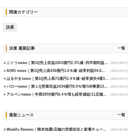
関連カテゴリー
決算
決算 最新記事
一覧
ニトリnews｜第1Q売上収益2263億円2.3%減･四半期利益1.4％減
(2026.08.07)
AOKI news｜第1Q売上高430億円1.6％減･経常利益54.6％減
(2026.08.07)
はるやまnews｜第1Q売上高71億円1.4％減･経常損失4億3800万円
(2026.08.07)
バローnews｜第１Q営業収益2434億円9.9％増/SM事業15.5％増と絶好調
(2026.08.07)
アルペンnews｜年商2859億円6.4％増も経常減益/11店舗出店､4店閉鎖
(2026.08.07)
最新ニュース
一覧
Weekly Review｜熊本地震/店舗の営業状況と家電チェーンの支援策
(2026.08.08)