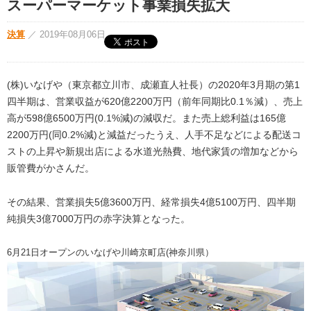
スーパーマーケット事業損失拡大
決算
／
2019年08月06日
(株)いなげや（東京都立川市、成瀬直人社長）の2020年3月期の第1
四半期は、営業収益が620億2200万円（前年同期比0.1％減）、売上
高が598億6500万円(0.1%減)の減収だ。また売上総利益は165億
2200万円(同0.2%減)と減益だったうえ、人手不足などによる配送コ
ストの上昇や新規出店による水道光熱費、地代家賃の増加などから
販管費がかさんだ。
その結果、営業損失5億3600万円、経常損失4億5100万円、四半期
純損失3億7000万円の赤字決算となった。
6月21日オープンのいなげや川崎京町店(神奈川県）