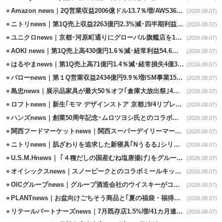
Amazon news｜2Q営業収益2006億ドル13.7％増/AWS36.8％％増が貢献
(2026.08.07)
ニトリnews｜第1Q売上収益2263億円2.3%減･四半期利益1.4％減
(2026.08.07)
ユニクロnews｜京都･河原町通りにグローバル旗艦店を11/6開設
(2026.08.07)
AOKI news｜第1Q売上高430億円1.6％減･経常利益54.6％減
(2026.08.07)
はるやまnews｜第1Q売上高71億円1.4％減･経常損失4億3800万円
(2026.08.07)
バローnews｜第１Q営業収益2434億円9.9％増/SM事業15.5％増と絶好調
(2026.08.07)
島忠news｜展示品家具が最大50％オフ｢倉庫大放出祭｣4店舗限定で開催
(2026.08.07)
ロフトnews｜新生｢モマ デザインストア 京都｣9/4リプレイスオープン
(2026.08.07)
ハンズnews｜創業50周年記念･ムロツヨシ氏とのコラボ企画｢ムロハンズ｣開催
(2026.08.07)
関西フードマーケットnews｜関西スーパーデイリーマート蒲生店8/7改装
(2026.08.07)
ニトリnews｜肌ざわりを追求した新寝具｢Nうるる｣シリーズを発売
(2026.08.07)
U.S.M.Hnews｜ ｢４種だしの国産むね塩唐揚げ｣をグループ610店で共同販促
(2026.08.07)
オイシックスnews｜スノーピークとのコラボミールキット8/13発売
(2026.08.07)
OICグループnews｜グループ酒造会社のウイスキーがコンペティション受賞
(2026.08.07)
PLANTnews｜お盆向けごちそう商品と｢夏の福袋・福得カート｣8/8から開催
(2026.08.07)
リテールパートナーズnews｜7月既存店1.5%増/41カ月連続増
(2026.08.07)