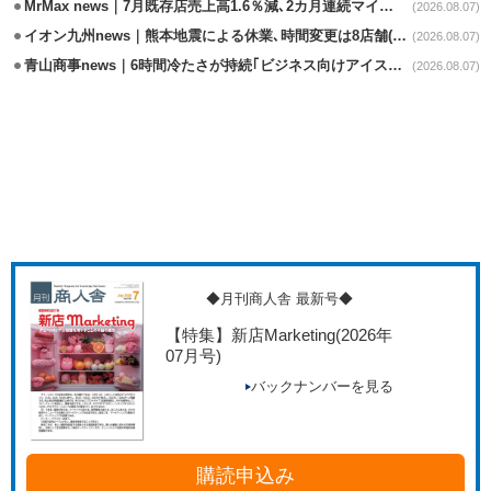
MrMax news｜7月既存店売上高1.6％減､2カ月連続マイナス
(2026.08.07)
イオン九州news｜熊本地震による休業､時間変更は8店舗(8/7時点)
(2026.08.07)
青山商事news｜6時間冷たさが持続｢ビジネス向けアイスベスト｣発売
(2026.08.07)
◆月刊商人舎 最新号◆
【特集】新店Marketing
(2026年
07月号)
バックナンバーを見る
購読申込み