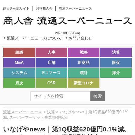
商人舎公式サイト
月刊商人舎
流通スーパーニュース
2026.08.09 (Sun)
流通スーパーニュースについて
お問い合わせ
組織
人事
戦略
決算
M&A
店舗
新商品
販促
システム
Eコマース
統計
海外
月次
CSR
新型コロナ
流通スーパーニュース
>
決算
> いなげやnews｜第1Q収益620億円0.1%
減､スーパーマーケット事業損失拡大
いなげやnews｜第1Q収益620億円0.1%減､