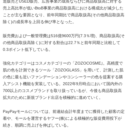
造販売とUSED販売、広告事業の成長ならびに商品取扱高に対する
売上高比率が低いBtoB事業の商品取扱高における構成比が減少した
ことが主な要因となり、前年同期比で商品取扱高(その他商品取扱高
除く)の成長率を上回る伸び率となった。
販売費および一般管理費は516億9600万円(7.3％増)、商品取扱高(そ
の他商品取扱高除く)に対する割合は22.7％と前年同期と比較して
0.3ポイント低下している。
強化カテゴリーはコスメカテゴリーの「ZOZOCOSME｣。高精度で
肌の色を計測できるツール「ZOZOGLASS」を用いて、計測した肌
の色に最も近いファンデーションやコンシーラーの色を提案する購
入アシスト機能を実装している。2022年9月時点において国内外の
700以上のコスメブランドを取り扱っているが、今後も商品取扱高
拡大のために新規ブランド出店を積極的に進めていく。
PayPayモールについては、前連結会計年度までに獲得した顧客の定
着や、モールを運営するヤフー(株)による積極的な販促費用投下が
続き、順調に売上げを伸ばしている。