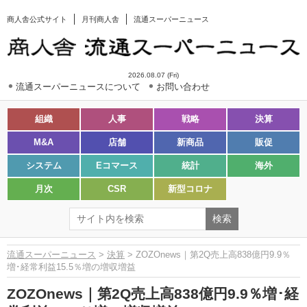
商人舎公式サイト
月刊商人舎
流通スーパーニュース
2026.08.07 (Fri)
流通スーパーニュースについて
お問い合わせ
組織
人事
戦略
決算
M&A
店舗
新商品
販促
システム
Eコマース
統計
海外
月次
CSR
新型コロナ
流通スーパーニュース
>
決算
> ZOZOnews｜第2Q売上高838億円9.9％
増･経常利益15.5％増の増収増益
ZOZOnews｜第2Q売上高838億円9.9％増･経