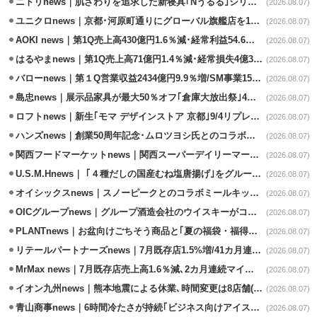
ニトリnews｜肌ざわりを追求した新寝具｢Nうるる｣シリーズを発売
(2026.08.07)
ユニクロnews｜京都･河原町通りにグローバル旗艦店を11/6開設
(2026.08.07)
AOKI news｜第1Q売上高430億円1.6％減･経常利益54.6％減
(2026.08.07)
はるやまnews｜第1Q売上高71億円1.4％減･経常損失4億3800万円
(2026.08.07)
バローnews｜第１Q営業収益2434億円9.9％増/SM事業15.5％増と絶好調
(2026.08.07)
島忠news｜展示品家具が最大50％オフ｢倉庫大放出祭｣4店舗限定で開催
(2026.08.07)
ロフトnews｜新生｢モマ デザインストア 京都｣9/4リプレイスオープン
(2026.08.07)
ハンズnews｜創業50周年記念･ムロツヨシ氏とのコラボ企画｢ムロハンズ｣開催
(2026.08.07)
関西フードマーケットnews｜関西スーパーデイリーマート蒲生店8/7改装
(2026.08.07)
U.S.M.Hnews｜ ｢４種だしの国産むね塩唐揚げ｣をグループ610店で共同販促
(2026.08.07)
オイシックスnews｜スノーピークとのコラボミールキット8/13発売
(2026.08.07)
OICグループnews｜グループ酒造会社のウイスキーがコンペティション受賞
(2026.08.07)
PLANTnews｜お盆向けごちそう商品と｢夏の福袋・福得カート｣8/8から開催
(2026.08.07)
リテールパートナーズnews｜7月既存店1.5%増/41カ月連続増
(2026.08.07)
MrMax news｜7月既存店売上高1.6％減､2カ月連続マイナス
(2026.08.07)
イオン九州news｜熊本地震による休業､時間変更は8店舗(8/7時点)
(2026.08.07)
青山商事news｜6時間冷たさが持続｢ビジネス向けアイスベスト｣発売
(2026.08.07)