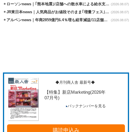
ローソンnews｜｢熊本地震｣/店舗への散水車による給水支援を開始
(2026.08.07)
JR東日本news｜人気商品がお値段そのまま｢増量フェス｣8/18から開催
(2026.08.07)
アルペンnews｜年商2859億円6.4％増も経常減益/11店舗出店､4店閉鎖
(2026.08.07)
◆月刊商人舎 最新号◆
【特集】新店Marketing
(2026年
07月号)
バックナンバーを見る
購読申込み