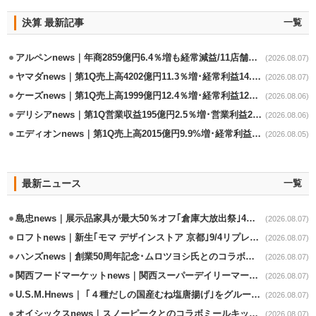
決算 最新記事
一覧
アルペンnews｜年商2859億円6.4％増も経常減益/11店舗出店､4店閉鎖
(2026.08.07)
ヤマダnews｜第1Q売上高4202億円11.3％増･経常利益14.5％増
(2026.08.07)
ケーズnews｜第1Q売上高1999億円12.4％増･経常利益125.0%増
(2026.08.06)
デリシアnews｜第1Q営業収益195億円2.5％増･営業利益27.8%減
(2026.08.06)
エディオンnews｜第1Q売上高2015億円9.9%増･経常利益127.5%増
(2026.08.05)
最新ニュース
一覧
島忠news｜展示品家具が最大50％オフ｢倉庫大放出祭｣4店舗限定で開催
(2026.08.07)
ロフトnews｜新生｢モマ デザインストア 京都｣9/4リプレイスオープン
(2026.08.07)
ハンズnews｜創業50周年記念･ムロツヨシ氏とのコラボ企画｢ムロハンズ｣開催
(2026.08.07)
関西フードマーケットnews｜関西スーパーデイリーマート蒲生店8/7改装
(2026.08.07)
U.S.M.Hnews｜ ｢４種だしの国産むね塩唐揚げ｣をグループ610店で共同販促
(2026.08.07)
オイシックスnews｜スノーピークとのコラボミールキット8/13発売
(2026.08.07)