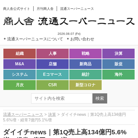
商人舎公式サイト
月刊商人舎
流通スーパーニュース
2026.08.07 (Fri)
流通スーパーニュースについて
お問い合わせ
組織
人事
戦略
決算
M&A
店舗
新商品
販促
システム
Eコマース
統計
海外
月次
CSR
新型コロナ
流通スーパーニュース
>
決算
> ダイイチnews｜第1Q売上高134億円
5.6%増・経常7億円5.1%増
ダイイチnews｜第1Q売上高134億円5.6%