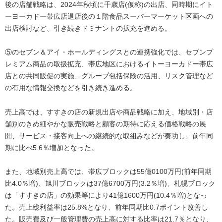
後の店舗戦略は、2024年秋頃に千歳店(仮称)の出店、同時期にイト
ーヨーカドー帯広店退店後の１階食品スーパーマーケット区画への
出店検討など、引き続きドミナントの拡充を進める。
⑤のセブン＆アイ・ホールディングスとの連携強化では、セブンプ
レミアム商品の取扱拡充、帯広地区におけるイトーヨーカドー帯広
店との共同販促の実施、グループ包括保険の活用、リスク管理など
の有用な情報交換などを引き続き進める。
売上高では、すすきの店の新規出店や商品戦略に加え、地域別・店
舗別のきめ細やかな販売戦略と顧客の期待に応える価格戦略の展
開、サービス・接客向上への継続的な取組みなどが奏功し、前年同
期に比べ5.6％増加となった。
また、地域別売上高では、帯広ブロックは55億0100万円(前年同期
比4.0％増)、旭川ブロックは37億6700万円(3.2％増)、札幌ブロック
は「すすきの店」の効果等により41億1600万円(10.4％増)となっ
た。売上総利益率は25.8%となり、前年同期比0.7ポイント改善し
た。販売費及び一般管理費の売上高に対する比率は21.7％となり、