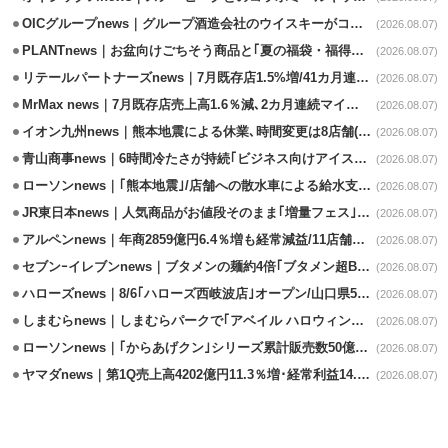
OICグループnews｜グループ酒造会社のウイスキーがコンペティション受賞
(2026.08.07)
PLANTnews｜お盆向けごちそう商品と｢夏の福袋・福得カート｣8/8から開催
(2026.08.07)
リテールパートナーズnews｜7月既存店1.5%増/41カ月連続増
(2026.08.07)
MrMax news｜7月既存店売上高1.6％減､2カ月連続マイナス
(2026.08.07)
イオン九州news｜熊本地震による休業､時間変更は8店舗(8/7時点)
(2026.08.07)
青山商事news｜6時間冷たさが持続｢ビジネス向けアイスベスト｣発売
(2026.08.07)
ローソンnews｜｢熊本地震｣/店舗への散水車による給水支援を開始
(2026.08.07)
JR東日本news｜人気商品がお値段そのまま｢増量フェス｣8/18から開催
(2026.08.07)
アルペンnews｜年商2859億円6.4％増も経常減益/11店舗出店､4店閉鎖
(2026.08.07)
セブンｰイレブンnews｜ブタメンの麺約4倍｢ブタメン超BIG｣8/11から限定発売
(2026.08.07)
ハローズnews｜8/6｢ハローズ西岐波店｣オープン/山口県5店舗目
(2026.08.07)
しまむらnews｜しまむらパークで｢アベイル ハロウィンじゅんびフェア｣開催
(2026.08.07)
ローソンnews｜｢からあげクン｣シリーズ累計販売数50億食突破
(2026.08.07)
ヤマダnews｜第1Q売上高4202億円11.3％増･経常利益14.5％増
(2026.08.07)