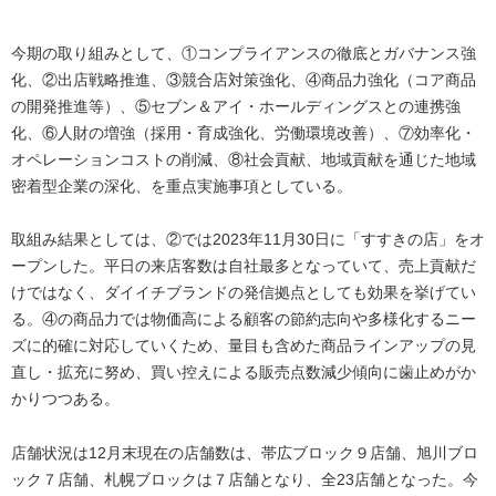
今期の取り組みとして、①コンプライアンスの徹底とガバナンス強
化、②出店戦略推進、③競合店対策強化、④商品力強化（コア商品
の開発推進等）、⑤セブン＆アイ・ホールディングスとの連携強
化、⑥人財の増強（採用・育成強化、労働環境改善）、⑦効率化・
オペレーションコストの削減、⑧社会貢献、地域貢献を通じた地域
密着型企業の深化、を重点実施事項としている。
取組み結果としては、②では2023年11月30日に「すすきの店」をオ
ープンした。平日の来店客数は自社最多となっていて、売上貢献だ
けではなく、ダイイチブランドの発信拠点としても効果を挙げてい
る。④の商品力では物価高による顧客の節約志向や多様化するニー
ズに的確に対応していくため、量目も含めた商品ラインアップの見
直し・拡充に努め、買い控えによる販売点数減少傾向に歯止めがか
かりつつある。
店舗状況は12月末現在の店舗数は、帯広ブロック９店舗、旭川ブロ
ック７店舗、札幌ブロックは７店舗となり、全23店舗となった。今