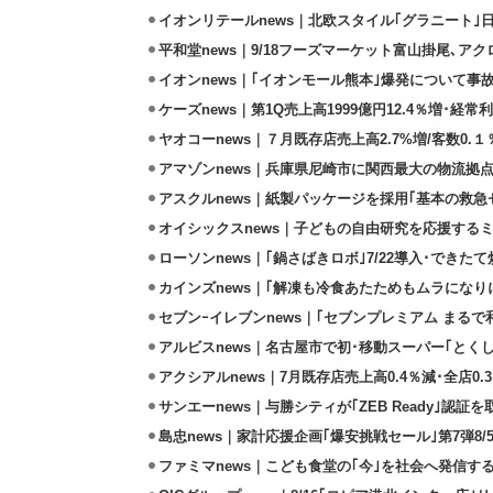
イオンリテールnews｜北欧スタイル｢グラニート｣
平和堂news｜9/18フーズマーケット富山掛尾､ア
イオンnews｜｢イオンモール熊本｣爆発について事
ケーズnews｜第1Q売上高1999億円12.4％増･経常利
ヤオコーnews｜７月既存店売上高2.7%増/客数0.１
アマゾンnews｜兵庫県尼崎市に関西最大の物流拠
アスクルnews｜紙製パッケージを採用｢基本の救急セ
オイシックスnews｜子どもの自由研究を応援するミ
ローソンnews｜｢鍋さばきロボ｣7/22導入･できた
カインズnews｜｢解凍も冷食あたためもムラになり
セブンｰイレブンnews｜｢セブンプレミアム まるで和
アルビスnews｜名古屋市で初･移動スーパー｢とくし
アクシアルnews｜7月既存店売上高0.4％減･全店0.
サンエーnews｜与勝シティが｢ZEB Ready｣認証を
島忠news｜家計応援企画｢爆安挑戦セール｣第7弾8/
ファミマnews｜こども食堂の｢今｣を社会へ発信す