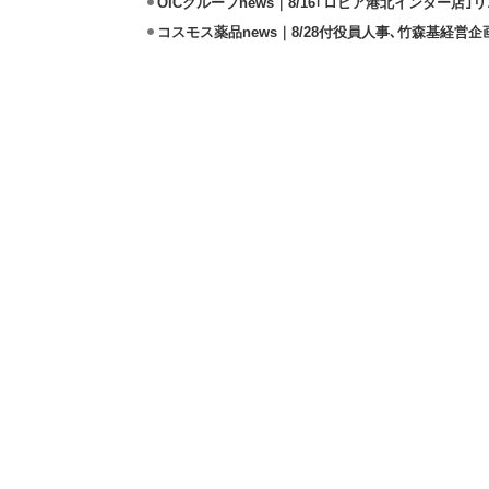
OICグループnews｜8/16｢ロピア港北インター店
コスモス薬品news｜8/28付役員人事､竹森基経営