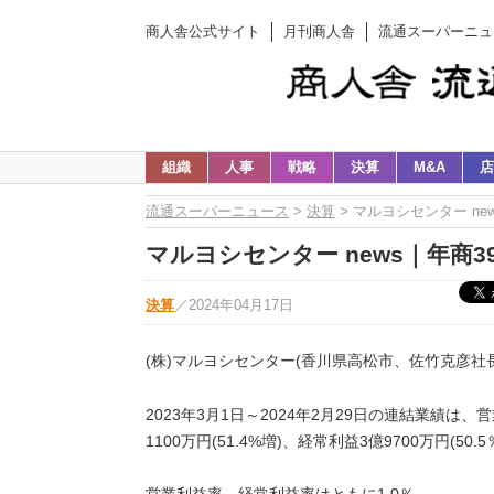
商人舎公式サイト
月刊商人舎
流通スーパーニュ
組織
人事
戦略
決算
M&A
店
流通スーパーニュース
>
決算
> マルヨシセンター new
マルヨシセンター news｜年商39
決算
／
2024年04月17日
(株)マルヨシセンター(香川県高松市、佐竹克彦社長
2023年3月1日～2024年2月29日の連結業績は、営
1100万円(51.4%増)、経常利益3億9700万円(50