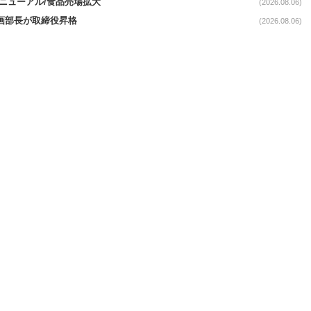
｣リニューアル/食品売場拡大
(2026.08.06)
企画部長が取締役昇格
(2026.08.06)