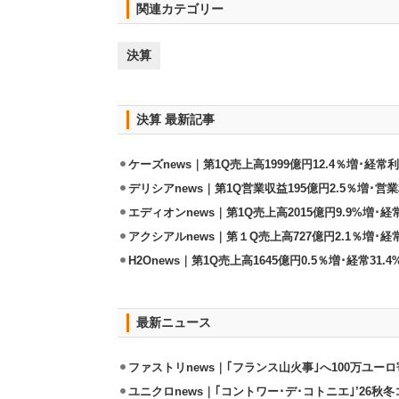
関連カテゴリー
決算
決算 最新記事
ケーズnews｜第1Q売上高1999億円12.4％増･経常利
デリシアnews｜第1Q営業収益195億円2.5％増･営業
エディオンnews｜第1Q売上高2015億円9.9%増･経常
アクシアルnews｜第１Q売上高727億円2.1％増･経
H2Onews｜第1Q売上高1645億円0.5％増･経常31
最新ニュース
ファストリnews｜｢フランス山火事｣へ100万ユー
ユニクロnews｜｢コントワー･デ･コトニエ｣’26秋冬