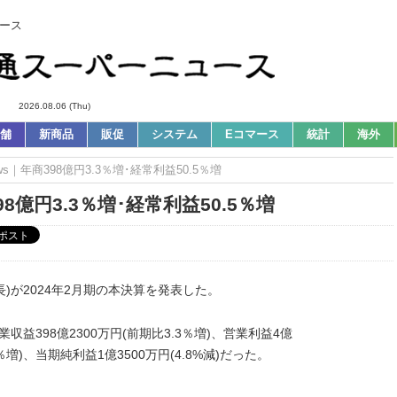
ース
2026.08.06 (Thu)
舗
新商品
販促
システム
Eコマース
統計
海外
s｜年商398億円3.3％増･経常利益50.5％増
8億円3.3％増･経常利益50.5％増
)が2024年2月期の本決算を発表した。
業収益398億2300万円(前期比3.3％増)、営業利益4億
.5％増)、当期純利益1億3500万円(4.8%減)だった。