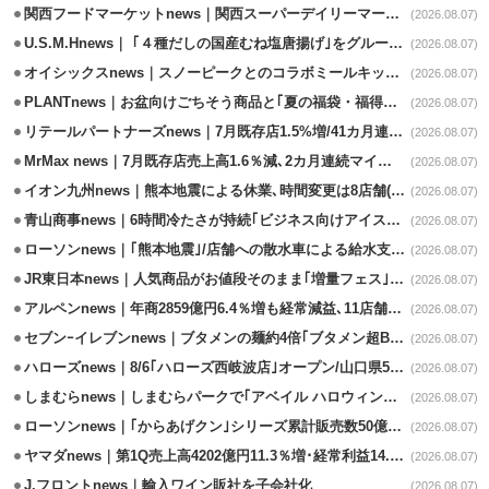
関西フードマーケットnews｜関西スーパーデイリーマート蒲生店8/7改装
(2026.08.07)
U.S.M.Hnews｜ ｢４種だしの国産むね塩唐揚げ｣をグループ610店で共同販促
(2026.08.07)
オイシックスnews｜スノーピークとのコラボミールキット8/13発売
(2026.08.07)
PLANTnews｜お盆向けごちそう商品と｢夏の福袋・福得カート｣8/8から開催
(2026.08.07)
リテールパートナーズnews｜7月既存店1.5%増/41カ月連続増
(2026.08.07)
MrMax news｜7月既存店売上高1.6％減､2カ月連続マイナス
(2026.08.07)
イオン九州news｜熊本地震による休業､時間変更は8店舗(8/7時点)
(2026.08.07)
青山商事news｜6時間冷たさが持続｢ビジネス向けアイスベスト｣発売
(2026.08.07)
ローソンnews｜｢熊本地震｣/店舗への散水車による給水支援を開始
(2026.08.07)
JR東日本news｜人気商品がお値段そのまま｢増量フェス｣8/18から開催
(2026.08.07)
アルペンnews｜年商2859億円6.4％増も経常減益､11店舗出店、4店閉鎖
(2026.08.07)
セブンｰイレブンnews｜ブタメンの麺約4倍｢ブタメン超BIG｣8/11から限定発売
(2026.08.07)
ハローズnews｜8/6｢ハローズ西岐波店｣オープン/山口県5店舗目
(2026.08.07)
しまむらnews｜しまむらパークで｢アベイル ハロウィンじゅんびフェア｣開催
(2026.08.07)
ローソンnews｜｢からあげクン｣シリーズ累計販売数50億食突破
(2026.08.07)
ヤマダnews｜第1Q売上高4202億円11.3％増･経常利益14.5％増
(2026.08.07)
J.フロントnews｜輸入ワイン販社を子会社化
(2026.08.07)