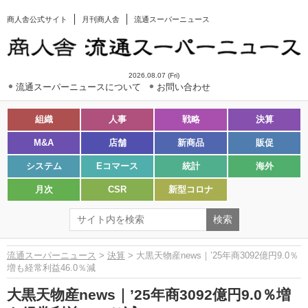
商人舎公式サイト
月刊商人舎
流通スーパーニュース
2026.08.07 (Fri)
流通スーパーニュースについて
お問い合わせ
組織
人事
戦略
決算
M&A
店舗
新商品
販促
システム
Eコマース
統計
海外
月次
CSR
新型コロナ
流通スーパーニュース
>
決算
> 大黒天物産news｜’25年商3092億円9.0％
増も経常利益46.0％減
大黒天物産news｜’25年商3092億円9.0％増