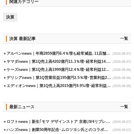
関連カテゴリー
決算
決算 最新記事
一覧
アルペンnews｜年商2859億円6.4％増も経常減益､11店舗出店、4店閉鎖
(2026.08.07)
ヤマダnews｜第1Q売上高4202億円11.3％増･経常利益14.5％増
(2026.08.07)
ケーズnews｜第1Q売上高1999億円12.4％増･経常利益125.0%増
(2026.08.06)
デリシアnews｜第1Q営業収益195億円2.5％増･営業利益27.8%減
(2026.08.06)
エディオンnews｜第1Q売上高2015億円9.9%増･経常利益127.5%増
(2026.08.05)
最新ニュース
一覧
ロフトnews｜新生｢モマ デザインストア 京都｣9/4リプレイスオープン
(2026.08.07)
ハンズnews｜創業50周年記念･ムロツヨシ氏とのコラボ企画｢ムロハンズ｣開催
(2026.08.07)