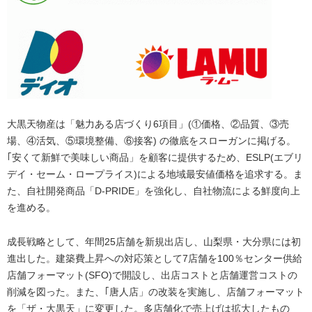
大黒天物産は「魅力ある店づくり6項目」(①価格、②品質、③売
場、④活気、⑤環境整備、⑥接客) の徹底をスローガンに掲げる。
｢安くて新鮮で美味しい商品」を顧客に提供するため、ESLP(エブリ
デイ・セーム・ロープライス)による地域最安値価格を追求する。ま
た、自社開発商品「D-PRIDE」を強化し、自社物流による鮮度向上
を進める。
成長戦略として、年間25店舗を新規出店し、山梨県・大分県には初
進出した。建築費上昇への対応策として7店舗を100％センター供給
店舗フォーマット(SFO)で開設し、出店コストと店舗運営コストの
削減を図った。また、｢唐人店」の改装を実施し、店舗フォーマット
を「ザ・大黒天」に変更した。多店舗化で売上げは拡大したもの