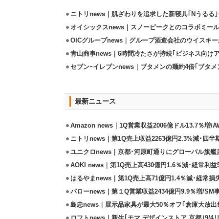
ニトリnews｜肌ざわりを追求した新寝具｢Nうるる
オイシックスnews｜スノーピークとのコラボミールキ
OICグループnews｜グループ酒造会社のウイスキ
青山商事news｜6時間冷たさが持続｢ビジネス向け
セブンｰイレブンnews｜ブタメンの麺約4倍｢ブタメン
最新ニュース
Amazon news｜1Q営業収益2006億ドル13.7％増/
ニトリnews｜第1Q売上収益2263億円2.3%減･四半
ユニクロnews｜京都･河原町通りにグローバル旗艦店
AOKI news｜第1Q売上高430億円1.6％減･経常利益5
はるやまnews｜第1Q売上高71億円1.4％減･経常損失
バローnews｜第１Q営業収益2434億円9.9％増/SM
島忠news｜展示品家具が最大50％オフ｢倉庫大放出
ロフトnews｜新生｢モマ デザインストア 京都｣9/