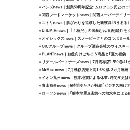
ハンズnews｜創業50周年記念･ムロツヨシ氏との
関西フードマーケットnews｜関西スーパーデイリー
ニトリnews｜肌ざわりを追求した新寝具｢Nうるる
U.S.M.Hnews｜ ｢４種だしの国産むね塩唐揚げ｣
オイシックスnews｜スノーピークとのコラボミールキ
OICグループnews｜グループ酒造会社のウイスキ
PLANTnews｜お盆向けごちそう商品と｢夏の福袋・
リテールパートナーズnews｜7月既存店1.5%増/4
MrMax news｜7月既存店売上高1.6％減､2カ月連
イオン九州news｜熊本地震による休業､時間変更は8店
青山商事news｜6時間冷たさが持続｢ビジネス向け
ローソンnews｜｢熊本地震｣/店舗への散水車によ