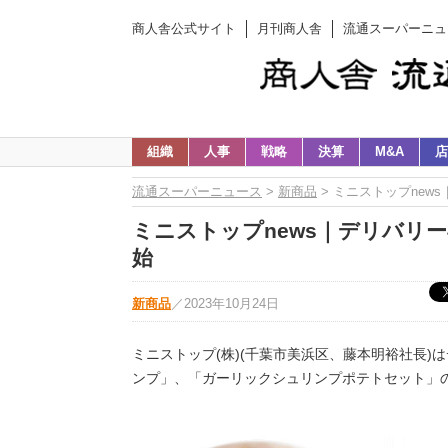
商人舎公式サイト
月刊商人舎
流通スーパーニュ
組織
人事
戦略
決算
M&A
店
流通スーパーニュース
>
新商品
> ミニストップnew
ミニストップnews｜デリバリ
始
新商品
／
2023年10月24日
ミニストップ(株)(千葉市美浜区、藤本明裕社長
ンプ」、「ガーリックシュリンプポテトセット」の取