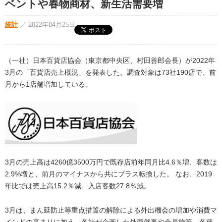
ベントや春物商材、新生活需要増
統計
／
2022年04月25日
（一社）日本百貨店協会（東京都中央区、村田善郎会長）が2022年
3月の「百貨店売上概況」を発表した。調査対象は73社190店で、前
月から1店舗増加している。
3月の売上高は4260億3500万円で既存店前年同月比4.6％増、客数は
2.9%増と、前月のマイナスから共にプラス転換した。 なお、2019
年比では売上高15.2％減、入店客数27.8％減。
3月は、まん延防止等重点措置の解除による外出機会の増加や消費マ
インドの高まりに加え、各社が企画した外商催事や会員施策、各種