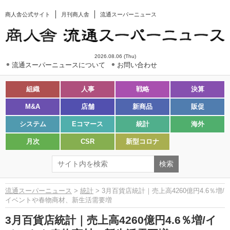
商人舎公式サイト
月刊商人舎
流通スーパーニュース
2026.08.06 (Thu)
流通スーパーニュースについて
お問い合わせ
組織
人事
戦略
決算
M&A
店舗
新商品
販促
システム
Eコマース
統計
海外
月次
CSR
新型コロナ
流通スーパーニュース
>
統計
> 3月百貨店統計｜売上高4260億円4.6％増/
イベントや春物商材、新生活需要増
3月百貨店統計｜売上高4260億円4.6％増/イ