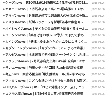
ケーズnews｜第1Q売上高1999億円12.4％増･経常利益125.0%増
(2026.08.06)
ヤオコーnews｜７月既存店売上高2.7%増/客数0.１％増/客単価2.6％増
(2026.08.06)
アマゾンnews｜兵庫県尼崎市に関西最大の物流拠点を新設・市内2拠点目
(2026.08.06)
アスクルnews｜紙製パッケージを採用｢基本の救急セット｣8/5発売
(2026.08.06)
オイシックスnews｜子どもの自由研究を応援するミールキット8/6発売
(2026.08.06)
ローソンnews｜｢鍋さばきロボ｣7/22導入･できたて炒めメニューを提供
(2026.08.06)
カインズnews｜｢解凍も冷食あたためもムラになりにくいフラットレンジ｣発売
(2026.08.06)
セブンｰイレブンnews｜｢セブンプレミアム まるで和梨｣8/11から順次発売
(2026.08.06)
アルビスnews｜名古屋市で初･移動スーパー｢とくし丸｣8/4運行開始
(2026.08.06)
アクシアルnews｜7月既存店売上高0.4％減･全店0.3％増
(2026.08.06)
サンエーnews｜与勝シティが｢ZEB Ready｣認証を取得
(2026.08.06)
島忠news｜家計応援企画｢爆安挑戦セール｣第7弾8/5から開催
(2026.08.06)
ファミマnews｜こども食堂の｢今｣を社会へ発信する新プロジェクト始動
(2026.08.06)
OICグループnews｜8/16｢ロピア港北インター店｣リニューアル/食品売場拡大
(2026.08.06)
コスモス薬品news｜8/28付役員人事､竹森基経営企画部長が取締役昇格
(2026.08.06)