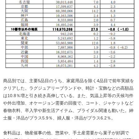
商品別では、主要5品目のうち、家庭用品を除く4品目で前年実績を
クリアした。ラグジュアリーブランドや、時計・宝飾などの高額品
は10.8％増と引き続き高伸している。また、気温上昇等の天候与件
や外出増加、オケージョン需要の回復で、コート、ジャケットなど
春物衣料、卒入学や新生活アイテム、ブライダル関連も動いた。紳
士服・洋品がプラス5.9％、婦人服・洋品がプラス6.2％。
食料品は、物産催事の他、惣菜や、手土産需要から菓子が好調で