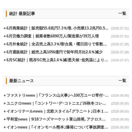
統計 最新記事
一覧
6月商業統計｜販売額55.8兆円7.3％増､小売業13.2兆円0.5％増
(2026.07.31)
6月労働力調査｜就業者数6890万人/製造業が39万人増
(2026.07.31)
6月外食統計｜全店売上高3.3％増/台風・曜日回りで客数失速も単価上昇が下支え
(2026.07.28)
6月通販統計｜総売上高1056億円で前年同月比2.6％減少
(2026.07.28)
6月SC統計｜既存SC売上高1.6％減/悪天候･低気温により夏物不振
(2026.07.27)
最新ニュース
一覧
ファストリnews｜｢フランス山火事｣へ100万ユーロ寄付･衣料5万点も提供
(2026.08.06)
ユニクロnews｜｢コントワー･デ･コトニエ｣’26秋冬コレクション8/28発売
(2026.08.06)
イオンリテールnews｜北欧スタイル｢グラニート｣日本１号店を自由が丘に開業
(2026.08.06)
平和堂news｜9/18フーズマーケット富山掛尾､アクロスプラザ内に出店
(2026.08.06)
イオンnews｜｢イオンモール熊本｣爆発について事故調査委員会設置
(2026.08.06)