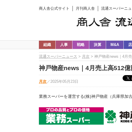
商人舎公式サイト
月刊商人舎
流通スーパーニュ
組織
人事
戦略
決算
M&A
店
流通スーパーニュース
>
月次
> 神戸物産news｜4月売
神戸物産news｜4月売上高512億円
月次
／
2025年05月23日
業務スーパーを運営する(株)神戸物産（兵庫県加