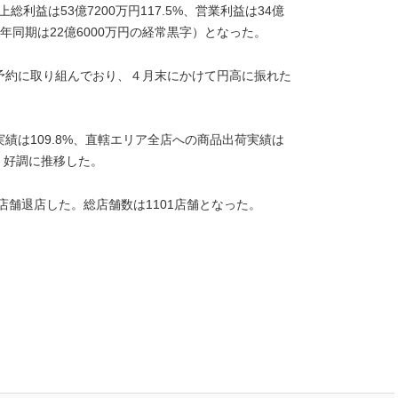
上総利益は53億7200万円117.5%、営業利益は34億
（前年同期は22億6000万円の経常黒字）となった。
予約に取り組んでおり、４月末にかけて円高に振れた
績は109.8%、直轄エリア全店への商品出荷実績は
と、好調に推移した。
店舗退店した。総店舗数は1101店舗となった。