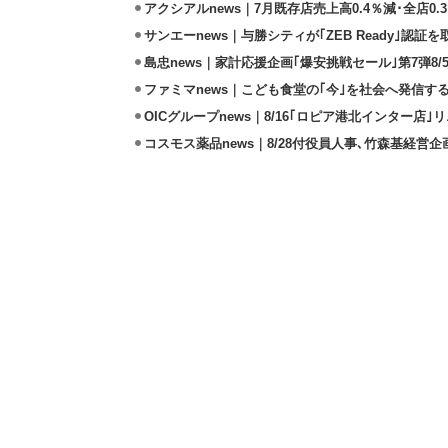
アクシアルnews｜7月既存店売上高0.4％減･全店0.
サンエーnews｜与勝シティが｢ZEB Ready｣認証を
島忠news｜家計応援企画｢爆安挑戦セール｣第7弾8/
ファミマnews｜こども食堂の｢今｣を社会へ発信す
OICグループnews｜8/16｢ロピア港北インター店
コスモス薬品news｜8/28付役員人事､竹森基経営