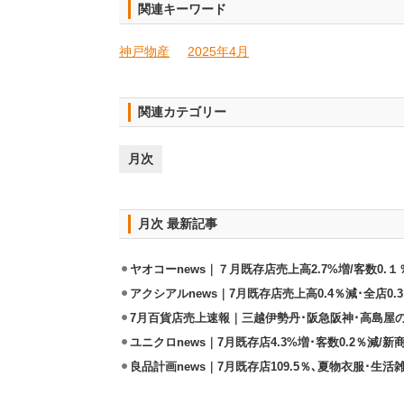
関連キーワード
神戸物産
2025年4月
関連カテゴリー
月次
月次 最新記事
ヤオコーnews｜７月既存店売上高2.7%増/客数0.１
アクシアルnews｜7月既存店売上高0.4％減･全店0.
7月百貨店売上速報｜三越伊勢丹･阪急阪神･高島屋
ユニクロnews｜7月既存店4.3%増･客数0.2％減/
良品計画news｜7月既存店109.5％､夏物衣服･生活