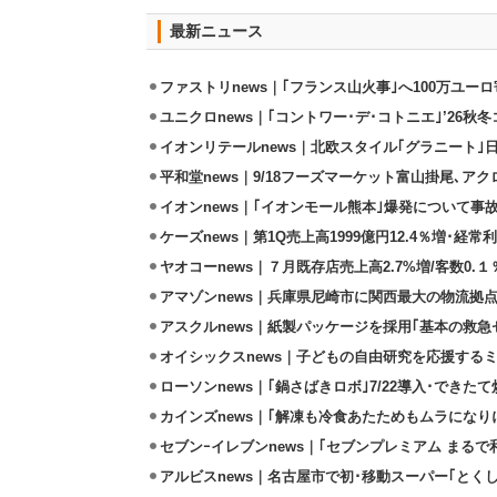
最新ニュース
ファストリnews｜｢フランス山火事｣へ100万ユー
ユニクロnews｜｢コントワー･デ･コトニエ｣’26秋冬
イオンリテールnews｜北欧スタイル｢グラニート｣
平和堂news｜9/18フーズマーケット富山掛尾､ア
イオンnews｜｢イオンモール熊本｣爆発について事
ケーズnews｜第1Q売上高1999億円12.4％増･経常利
ヤオコーnews｜７月既存店売上高2.7%増/客数0.１
アマゾンnews｜兵庫県尼崎市に関西最大の物流拠
アスクルnews｜紙製パッケージを採用｢基本の救急セ
オイシックスnews｜子どもの自由研究を応援するミ
ローソンnews｜｢鍋さばきロボ｣7/22導入･できた
カインズnews｜｢解凍も冷食あたためもムラになり
セブンｰイレブンnews｜｢セブンプレミアム まるで和
アルビスnews｜名古屋市で初･移動スーパー｢とくし