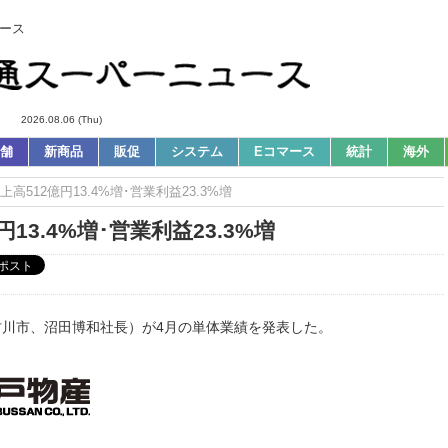
ース
2026.08.06 (Thu)
舗
新商品
販促
システム
Eコマース
統計
海外
上高512億円13.4%増･営業利益23.3%増
13.4%増･営業利益23.3%増
古川市、沼田博和社長）が4月の単体業績を発表した。