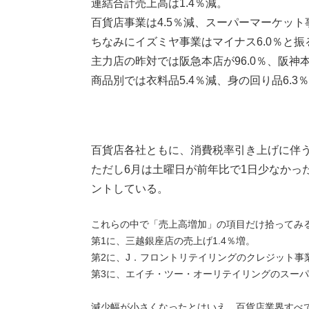
連結合計売上高は1.4％減。
百貨店事業は4.5％減、スーパーマーケット
ちなみにイズミヤ事業はマイナス6.0％と振
主力店の昨対では阪急本店が96.0％、阪神本
商品別では衣料品5.4％減、身の回り品6.3％
百貨店各社ともに、消費税率引き上げに伴
ただし6月は土曜日が前年比で1日少なかっ
ントしている。
これらの中で「売上高増加」の項目だけ拾ってみ
第1に、三越銀座店の売上げ1.4％増。
第2に、J．フロントリテイリングのクレジット事業
第3に、エイチ・ツー・オーリテイリングのスーパ
減少幅が小さくなったとはいえ、百貨店業界すべ