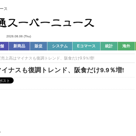
ース
2026.08.06 (Thu)
舗
新商品
販促
システム
Eコマース
統計
海外
度売上高はマイナスも復調トレンド、阪食だけ9.9％増!
イナスも復調トレンド、阪食だけ9.9％増!
。