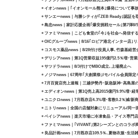
イオンnews｜｢イオンモール熊本｣爆発について事
サンエーnews｜与勝シティが｢ZEB Ready｣認証を
島忠news｜家計応援企画｢爆安挑戦セール｣第7弾8/
ファミマnews｜こども食堂の｢今｣を社会へ発信す
OICグループnews｜8/16｢ロピア港北インター店
コスモス薬品news｜8/28付け役員人事､竹森基経
デリシアnews｜第1Q営業収益195億円2.5％増･営業
サツドラnews｜8/3付けでMBO成立､上場廃止へ
ノジマnews｜67周年｢大創業祭｣/モバイル会員限
7月百貨店売上速報｜三越伊勢丹･阪急阪神･高島屋
エディオンnews｜第1Q売上高2015億円9.9%増･経常
ユニクロnews｜7月既存店4.3%増･客数0.2％減/
ニトリnews｜全国の店舗対象にリニューアル/同一
ベイシアnews｜楽天市場に冷凍食品・アイス専門店
ファミマnews｜｢VIVANT｣第2シーズンとのコラボ商
良品計画news｜7月既存店109.5％､夏物衣服･生活