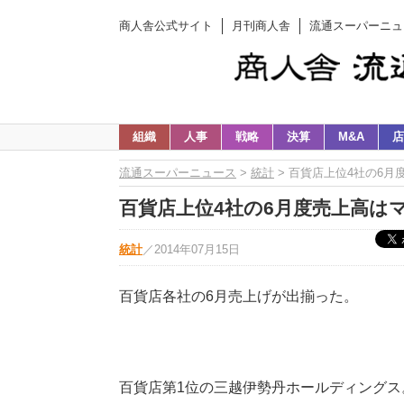
商人舎公式サイト
月刊商人舎
流通スーパーニュ
組織
人事
戦略
決算
M&A
店
流通スーパーニュース
>
統計
> 百貨店上位4社の6月
百貨店上位4社の6月度売上高はマ
統計
／
2014年07月15日
百貨店各社の6月売上げが出揃った。
百貨店第1位の三越伊勢丹ホールディングス