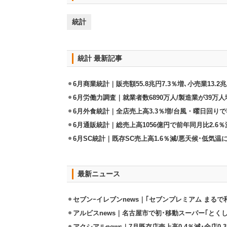
統計
統計 最新記事
6月商業統計｜販売額55.8兆円7.3％増､小売業13.2兆
6月労働力調査｜就業者数6890万人/製造業が39万人
6月外食統計｜全店売上高3.3％増/台風・曜日回り
6月通販統計｜総売上高1056億円で前年同月比2.6％
6月SC統計｜既存SC売上高1.6％減/悪天候･低気
最新ニュース
セブンｰイレブンnews｜｢セブンプレミアム まるで和
アルビスnews｜名古屋市で初･移動スーパー｢とくし
アクシアルnews｜7月既存店売上高0.4％減･全店0.