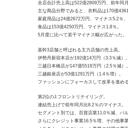
全店合計売上高は522億2809万円、前年同月
主な商品分野でみると、衣料品は170億436
家庭用品は24億2672万円、マイナス5.2％、
食品は153億4250万円、マイナス1.8％。
5月度に比べて若干マイナス幅が広がった。
基幹3店舗と呼ばれる主力店舗の売上高。
伊勢丹新宿本店が192億14万円（3.3％減）
三越日本橋店が147億5519万円（2.5％減）
三越銀座店が53億1291万円（1.4％増）。
ファッションにフォーカスして改革を進め
第2位のJ.フロントリテイリング。
連結売上げで前年同月比8.2％のマイナス。
セグメント別では、百貨店業11.0％減、パル
さらにクレジット事業16.5％増、その他事業