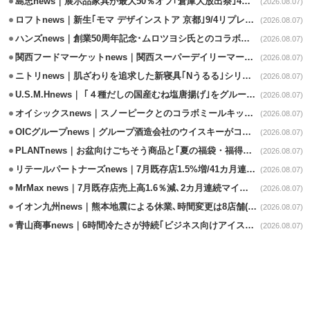
島忠news｜展示品家具が最大50％オフ｢倉庫大放出祭｣4店舗限定で開催
(2026.08.07)
ロフトnews｜新生｢モマ デザインストア 京都｣9/4リプレイスオープン
(2026.08.07)
ハンズnews｜創業50周年記念･ムロツヨシ氏とのコラボ企画｢ムロハンズ｣開催
(2026.08.07)
関西フードマーケットnews｜関西スーパーデイリーマート蒲生店8/7改装
(2026.08.07)
ニトリnews｜肌ざわりを追求した新寝具｢Nうるる｣シリーズを発売
(2026.08.07)
U.S.M.Hnews｜ ｢４種だしの国産むね塩唐揚げ｣をグループ610店で共同販促
(2026.08.07)
オイシックスnews｜スノーピークとのコラボミールキット8/13発売
(2026.08.07)
OICグループnews｜グループ酒造会社のウイスキーがコンペティション受賞
(2026.08.07)
PLANTnews｜お盆向けごちそう商品と｢夏の福袋・福得カート｣8/8から開催
(2026.08.07)
リテールパートナーズnews｜7月既存店1.5%増/41カ月連続増
(2026.08.07)
MrMax news｜7月既存店売上高1.6％減､2カ月連続マイナス
(2026.08.07)
イオン九州news｜熊本地震による休業､時間変更は8店舗(8/7時点)
(2026.08.07)
青山商事news｜6時間冷たさが持続｢ビジネス向けアイスベスト｣発売
(2026.08.07)