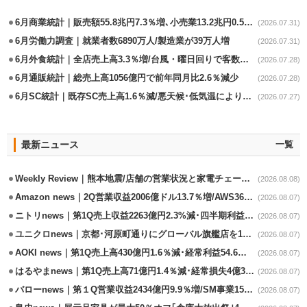
6月商業統計｜販売額55.8兆円7.3％増､小売業13.2兆円0.5％増
(2026.07.31)
6月労働力調査｜就業者数6890万人/製造業が39万人増
(2026.07.31)
6月外食統計｜全店売上高3.3％増/台風・曜日回りで客数失速も単価上昇が下支え
(2026.07.28)
6月通販統計｜総売上高1056億円で前年同月比2.6％減少
(2026.07.28)
6月SC統計｜既存SC売上高1.6％減/悪天候･低気温により夏物不振
(2026.07.27)
最新ニュース
一覧
Weekly Review｜熊本地震/店舗の営業状況と家電チェーンの支援策
(2026.08.08)
Amazon news｜2Q営業収益2006億ドル13.7％増/AWS36.8％％増が貢献
(2026.08.07)
ニトリnews｜第1Q売上収益2263億円2.3%減･四半期利益1.4％減
(2026.08.07)
ユニクロnews｜京都･河原町通りにグローバル旗艦店を11/6開設
(2026.08.07)
AOKI news｜第1Q売上高430億円1.6％減･経常利益54.6％減
(2026.08.07)
はるやまnews｜第1Q売上高71億円1.4％減･経常損失4億3800万円
(2026.08.07)
バローnews｜第１Q営業収益2434億円9.9％増/SM事業15.5％増と絶好調
(2026.08.07)