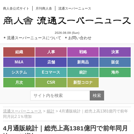
商人舎公式サイト
月刊商人舎
流通スーパーニュース
2026.08.09 (Sun)
流通スーパーニュースについて
お問い合わせ
組織
人事
戦略
決算
M&A
店舗
新商品
販促
システム
Eコマース
統計
海外
月次
CSR
新型コロナ
流通スーパーニュース
>
統計
> 4月通販統計｜総売上高1381億円で前年
同月比2.1％増加
4月通販統計｜総売上高1381億円で前年同月