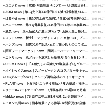
ユニクロnews｜京都･河原町通りにグローバル旗艦店を11/6開設
(2026.08.07)
AOKI news｜第1Q売上高430億円1.6％減･経常利益54.6％減
(2026.08.07)
はるやまnews｜第1Q売上高71億円1.4％減･経常損失4億3800万円
(2026.08.07)
バローnews｜第１Q営業収益2434億円9.9％増/SM事業15.5％増と絶好調
(2026.08.07)
島忠news｜展示品家具が最大50％オフ｢倉庫大放出祭｣4店舗限定で開催
(2026.08.07)
ロフトnews｜新生｢モマ デザインストア 京都｣9/4リプレイスオープン
(2026.08.07)
ハンズnews｜創業50周年記念･ムロツヨシ氏とのコラボ企画｢ムロハンズ｣開催
(2026.08.07)
関西フードマーケットnews｜関西スーパーデイリーマート蒲生店8/7改装
(2026.08.07)
ニトリnews｜肌ざわりを追求した新寝具｢Nうるる｣シリーズを発売
(2026.08.07)
U.S.M.Hnews｜ ｢４種だしの国産むね塩唐揚げ｣をグループ610店で共同販促
(2026.08.07)
オイシックスnews｜スノーピークとのコラボミールキット8/13発売
(2026.08.07)
OICグループnews｜グループ酒造会社のウイスキーがコンペティション受賞
(2026.08.07)
PLANTnews｜お盆向けごちそう商品と｢夏の福袋・福得カート｣8/8から開催
(2026.08.07)
リテールパートナーズnews｜7月既存店1.5%増/41カ月連続増
(2026.08.07)
MrMax news｜7月既存店売上高1.6％減､2カ月連続マイナス
(2026.08.07)
イオン九州news｜熊本地震による休業､時間変更は8店舗(8/7時点)
(2026.08.07)