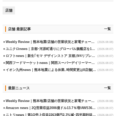
店舗
店舗 最新記事
一覧
Weekly Review｜熊本地震/店舗の営業状況と家電チェーンの支援策
(2026.08.08)
ユニクロnews｜京都･河原町通りにグローバル旗艦店を11/6開設
(2026.08.07)
ロフトnews｜新生｢モマ デザインストア 京都｣9/4リプレイスオープン
(2026.08.07)
関西フードマーケットnews｜関西スーパーデイリーマート蒲生店8/7改装
(2026.08.07)
イオン九州news｜熊本地震による休業､時間変更は8店舗(8/7時点)
(2026.08.07)
最新ニュース
一覧
Weekly Review｜熊本地震/店舗の営業状況と家電チェーンの支援策
(2026.08.08)
Amazon news｜2Q営業収益2006億ドル13.7％増/AWS36.8％％増が貢献
(2026.08.07)
ニトリnews｜第1Q売上収益2263億円2.3%減･四半期利益1.4％減
(2026.08.07)