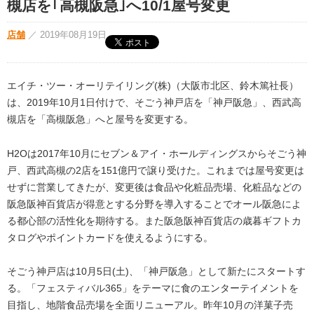
槻店を｢高槻阪急｣へ10/1屋号変更
店舗
／
2019年08月19日
エイチ・ツー・オーリテイリング(株)（大阪市北区、鈴木篤社長）
は、2019年10月1日付けで、そごう神戸店を「神戸阪急」、西武高
槻店を「高槻阪急」へと屋号を変更する。
H2Oは2017年10月にセブン＆アイ・ホールディングスからそごう神
戸、西武高槻の2店を151億円で譲り受けた。これまでは屋号変更は
せずに営業してきたが、変更後は食品や化粧品売場、化粧品などの
阪急阪神百貨店が得意とする分野を導入することでオール阪急によ
る都心部の活性化を期待する。また阪急阪神百貨店の歳暮ギフトカ
タログやポイントカードを使えるようにする。
そごう神戸店は10月5日(土)、「神戸阪急」として新たにスタートす
る。「フェスティバル365」をテーマに食のエンターテイメントを
目指し、地階食品売場を全面リニューアル。昨年10月の洋菓子売