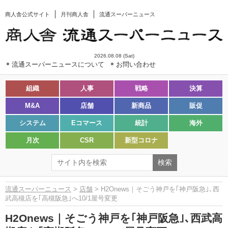
商人舎公式サイト
月刊商人舎
流通スーパーニュース
2026.08.08 (Sat)
流通スーパーニュースについて
お問い合わせ
組織
人事
戦略
決算
M&A
店舗
新商品
販促
システム
Eコマース
統計
海外
月次
CSR
新型コロナ
流通スーパーニュース
>
店舗
> H2Onews｜そごう神戸を｢神戸阪急｣､西
武高槻店を｢高槻阪急｣へ10/1屋号変更
H2Onews｜そごう神戸を｢神戸阪急｣､西武高