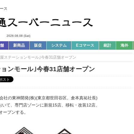
ース
2026.08.08 (Sat)
舗
新商品
販促
システム
Eコマース
統計
海外
高島屋ステーションモール｣今春31店舗オープン
ションモール｣今春31店舗オープン
会社の東神開発(株)(東京都世田谷区、倉本真祐社長)
において、専門店ゾーンに新規15店、移転・改装12店、
をオープンする。