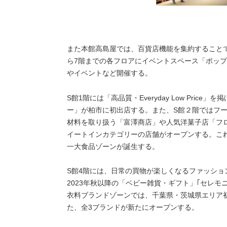
また本館高島屋では、百貨店機能を集約することで
ら7階までの各フロアにイベントスペース「ポップ
やイベントなど開催する。
S館1階には「高品質・Everyday Low Pri
ー」が柏市に初出店する。また、S館２階ではフ
材料を取り扱う「富澤商店」や人気洋菓子店「フロ
イートインカテゴリーの店舗がオープンする。これ
一大食品ゾーンが誕生する。
S館4階には、日常の買物が楽しくなるファッシ
2023年秋以降の「ベビー雑貨・ギフト」｢セレ
衣料ブランドゾーンでは、千葉県・茨城県エリア
た、全3ブランドが新たにオープンする。