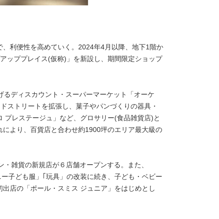
、利便性を高めていく。2024年4月以降、地下1階か
アッププレイス(仮称)」を新設し、期間限定ショップ
ce」を掲げるディスカウント・スーパーマーケット「オーケ
ードストリートを拡張し、菓子やパンづくりの器具・
 プレステージュ」など、グロサリー(食品雑貨店)と
により、百貨店と合わせ約1900坪のエリア最大級の
ョン・雑貨の新規店が６店舗オープンする。また、
モニー子ども服」｢玩具」の改装に続き、子ども・ベビー
初出店の「ポール・スミス ジュニア」をはじめとし