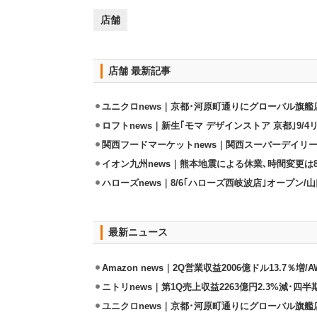
店舗
店舗 最新記事
ユニクロnews｜京都･河原町通りにグローバル旗艦店
ロフトnews｜新生｢モマ デザインストア 京都｣9/
関西フードマーケットnews｜関西スーパーデイリー
イオン九州news｜熊本地震による休業､時間変更は8店
ハローズnews｜8/6｢ハローズ西岐波店｣オープン/
最新ニュース
Amazon news｜2Q営業収益2006億ドル13.7％増/
ニトリnews｜第1Q売上収益2263億円2.3%減･四半
ユニクロnews｜京都･河原町通りにグローバル旗艦店