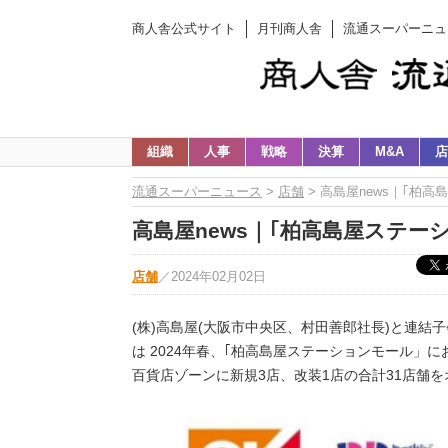
商人舎公式サイト
月刊商人舎
流通スーパーニュ
組織
人事
戦略
決算
M&A
店
流通スーパーニュース
>
店舗
> 高島屋news｜｢柏
高島屋news｜｢柏高島屋ステー
店舗
／
2024年02月02日
(株)高島屋(大阪市中央区、村田善郎社長)と連結子
は 2024年春、｢柏高島屋ステーションモール」
百貨店ゾーンに新規3店、改装1店の合計31店舗