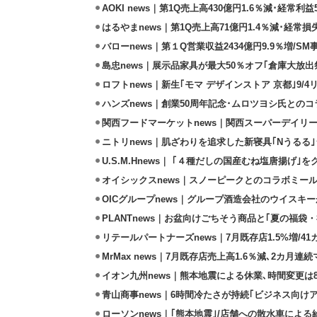
AOKI news｜第1Q売上高430億円1.6％減･経常利益5
はるやまnews｜第1Q売上高71億円1.4％減･経常損失
バローnews｜第１Q営業収益2434億円9.9％増/SM
島忠news｜展示品家具が最大50％オフ｢倉庫大放出
ロフトnews｜新生｢モマ デザインストア 京都｣9/
ハンズnews｜創業50周年記念･ムロツヨシ氏との
関西フードマーケットnews｜関西スーパーデイリー
ニトリnews｜肌ざわりを追求した新寝具｢Nうるる
U.S.M.Hnews｜ ｢４種だしの国産むね塩唐揚げ｣
オイシックスnews｜スノーピークとのコラボミールキ
OICグループnews｜グループ酒造会社のウイスキ
PLANTnews｜お盆向けごちそう商品と｢夏の福袋・
リテールパートナーズnews｜7月既存店1.5%増/4
MrMax news｜7月既存店売上高1.6％減､2カ月連
イオン九州news｜熊本地震による休業､時間変更は8店
青山商事news｜6時間冷たさが持続｢ビジネス向け
ローソンnews｜｢熊本地震｣/店舗への散水車によ