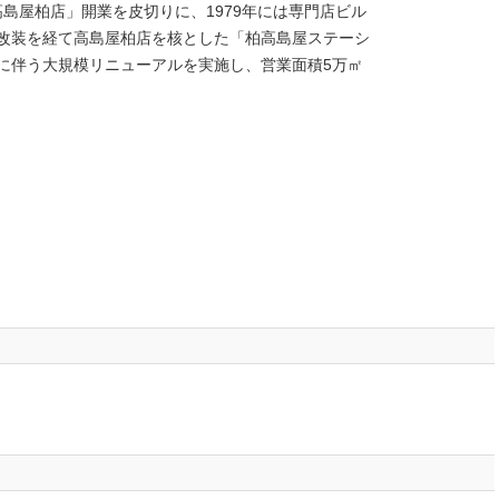
高島屋柏店」開業を皮切りに、1979年には専門店ビル
面改装を経て高島屋柏店を核とした「柏高島屋ステーシ
業に伴う大規模リニューアルを実施し、営業面積5万㎡
。