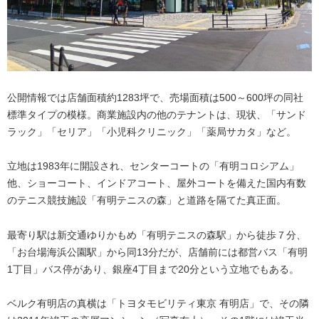
公開情報では店舗面積約1283坪で、売場面積は500～600坪の同社
標準タイプの模様。商業施設内の他のテナントは、現状、「サンド
ラック」「セリア」「小児科クリニック」「薬局サカタ」など。
立地は1983年に開設され、センターコートの「有明コロシアム」
他、ショーコート、インドアコート、屋外コートを備えた国内有数
のテニス競技施設「有明テニスの森」と道路を隔てた真正面。
最寄り駅は新交通ゆりかもめ「有明テニスの森駅」から徒歩７分、
「お台場海浜公園駅」から同13分だが、店舗前には都営バス「有明
1丁目」バス停があり、銀座4丁目まで20分という立地でもある。
ベルク有明店の真横は「トヨタモビリティ東京 有明店」で、その隣