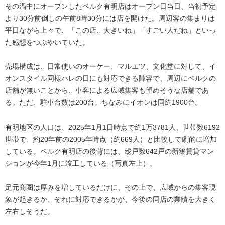
その渦中にオープンしたベルク有明店はオープン日当日、当初予定
より30分前倒しの午前8時30分には店を開けた。周辺客の集まりは
平日ながら上々で、「この店、大きいね」「すごい人だね」といっ
た感想をつぶやいていた。
売場構成は、日常使いのオーケー、マルエツ、文化堂に対して、イ
オンスタイル同様ハレの日にも対応できる陣容で、周辺にベルクの
店舗が無いことから、車客による広域集客も望めそうな店舗であ
る。ただ、駐車台数は200台。ちなみにイオンは同約1900台。
有明地区の人口は、2025年1月1日時点で約1万3781人、世帯数6192
世帯で、約20年前の2005年時点（約669人）と比較して劇的に増加
している。ベルク有明店の後背には、総戸数642戸の新築賃貸マン
ションが今年1月に竣工している（写真左上）。
足元商圏は厚みを増しているだけに、その上で、広域からの集客現
象が起きるか、それに対応できるかが、今後の同店の業績を大きく
左右しそうだ。