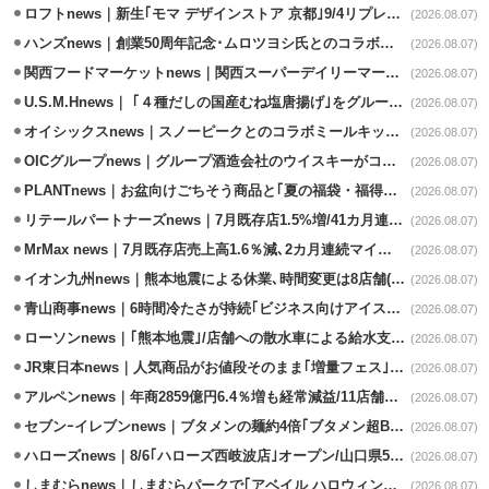
ロフトnews｜新生｢モマ デザインストア 京都｣9/4リプレイスオープン
(2026.08.07)
ハンズnews｜創業50周年記念･ムロツヨシ氏とのコラボ企画｢ムロハンズ｣開催
(2026.08.07)
関西フードマーケットnews｜関西スーパーデイリーマート蒲生店8/7改装
(2026.08.07)
U.S.M.Hnews｜ ｢４種だしの国産むね塩唐揚げ｣をグループ610店で共同販促
(2026.08.07)
オイシックスnews｜スノーピークとのコラボミールキット8/13発売
(2026.08.07)
OICグループnews｜グループ酒造会社のウイスキーがコンペティション受賞
(2026.08.07)
PLANTnews｜お盆向けごちそう商品と｢夏の福袋・福得カート｣8/8から開催
(2026.08.07)
リテールパートナーズnews｜7月既存店1.5%増/41カ月連続増
(2026.08.07)
MrMax news｜7月既存店売上高1.6％減､2カ月連続マイナス
(2026.08.07)
イオン九州news｜熊本地震による休業､時間変更は8店舗(8/7時点)
(2026.08.07)
青山商事news｜6時間冷たさが持続｢ビジネス向けアイスベスト｣発売
(2026.08.07)
ローソンnews｜｢熊本地震｣/店舗への散水車による給水支援を開始
(2026.08.07)
JR東日本news｜人気商品がお値段そのまま｢増量フェス｣8/18から開催
(2026.08.07)
アルペンnews｜年商2859億円6.4％増も経常減益/11店舗出店､4店閉鎖
(2026.08.07)
セブンｰイレブンnews｜ブタメンの麺約4倍｢ブタメン超BIG｣8/11から限定発売
(2026.08.07)
ハローズnews｜8/6｢ハローズ西岐波店｣オープン/山口県5店舗目
(2026.08.07)
しまむらnews｜しまむらパークで｢アベイル ハロウィンじゅんびフェア｣開催
(2026.08.07)