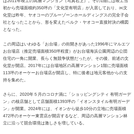
は2011年竣工の高層マンション（写真右上）。その1階には竣工当
初から売場面積約350坪の「文化堂有明店」が入居しており、㈱文
化堂は昨年、ヤオコーのブルーゾーンホールディングスの完全子会
社となったことから、形を変えたベルク・ヤオコー直接対決の構図
となった。
この周辺はいわゆる「お台場」の街開きがあった1996年にマルエツ
お台場店（推定売場面積350坪程度）がお台場海浜公園周辺の公団
住宅の一角に開業、長らく無競争状態だったが、その後、前述の文
化堂が開店。2017年には台場地区の高層マンション1階に売場面積
113坪のオーケーお台場店が開店し、特に後者は地元客他からの支
持を集めた。
さらに、2020年５月のコロナ渦に「ショッピングシティ 有明ガーデ
ン」の核店舗として店舗面積1393坪の「イオンスタイル有明ガーデ
ン」が開業。2024年には、イオンから徒歩10分の立地に売場面積
472坪のオーケー東雲店が開店するなど、周辺の高層マンション林
立に沿って競合環境は激しさを増している。