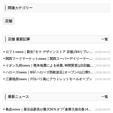
関連カテゴリー
店舗
店舗 最新記事
一覧
ロフトnews｜新生｢モマ デザインストア 京都｣9/4リプレイスオープン
(2026.08.07)
関西フードマーケットnews｜関西スーパーデイリーマート蒲生店8/7改装
(2026.08.07)
イオン九州news｜熊本地震による休業､時間変更は8店舗(8/7時点)
(2026.08.07)
ハローズnews｜8/6｢ハローズ西岐波店｣オープン/山口県5店舗目
(2026.08.07)
三菱地所news｜7/31バリ島にアウトレットモールオープン
(2026.08.07)
最新ニュース
一覧
島忠news｜展示品家具が最大50％オフ｢倉庫大放出祭｣4店舗限定で開催
(2026.08.07)