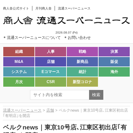
商人舎公式サイト
月刊商人舎
流通スーパーニュース
2026.08.07 (Fri)
流通スーパーニュースについて
お問い合わせ
組織
人事
戦略
決算
M&A
店舗
新商品
販促
システム
Eコマース
統計
海外
月次
CSR
新型コロナ
流通スーパーニュース
>
店舗
> ベルクnews｜東京10号店､江東区初出店
｢有明店｣を開店
ベルクnews｜東京10号店､江東区初出店｢有