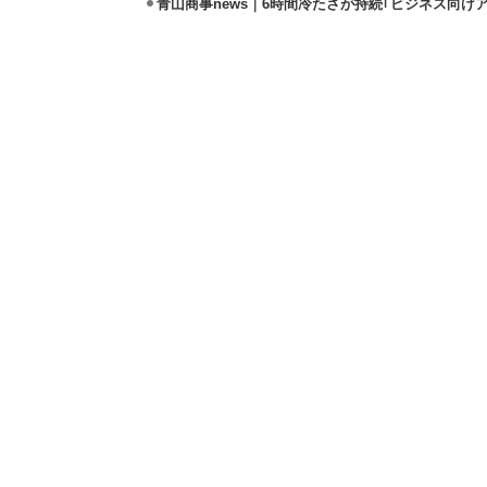
青山商事news｜6時間冷たさが持続｢ビジネス向け