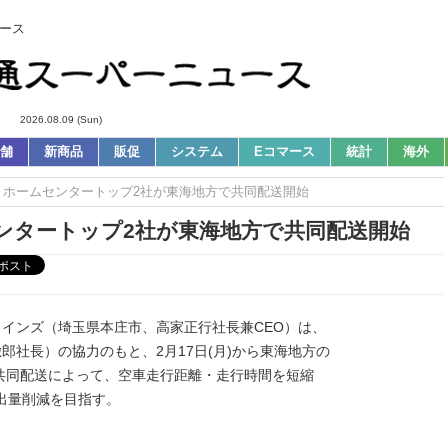
ース
2026.08.09 (Sun)
舗
新商品
販促
システム
Eコマース
統計
海外
ws｜ホームセンタートップ2社が東海地方で共同配送開始
センタートップ2社が東海地方で共同配送開始
)カインズ（埼玉県本庄市、高家正行社長兼CEO）は、
郎社長）の協力のもと、2月17日(月)から東海地方の
共同配送によって、空車走行距離・走行時間を短縮
排出量削減を目指す。