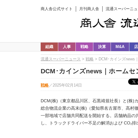
商人舎公式サイト
月刊商人舎
流通スーパーニュ
組織
人事
戦略
決算
M&A
店
流通スーパーニュース
>
戦略
> DCM･カインズne
DCM･カインズnews｜ホーム
戦略
／
2025年02月14日
DCM(株)（東京都品川区、石黒靖規社長）と(株
総合物流企業の高末(株)（愛知県名古屋市、高村徹
一部地域で店舗共同配送を開始する。店舗納品の
し、トラックドライバー不足の解消および CO₂