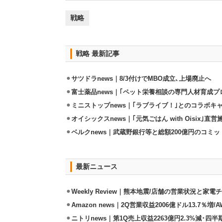
戦略
戦略 最新記事
サツドラnews｜8/3付けでMBO成立､上場廃止へ
富士薬品news｜｢ペット栄養相談の専門人材育成プ
ミニストップnews｜｢ラブライブ！｣とのコラボキャ
オイシックスnews｜｢元気ごはん with Oisix｣
ベルクnews｜武蔵野銀行等と総額200億円のコミ
最新ニュース
Weekly Review｜熊本地震/店舗の営業状況と家
Amazon news｜2Q営業収益2006億ドル13.7％増/
ニトリnews｜第1Q売上収益2263億円2.3%減･四半