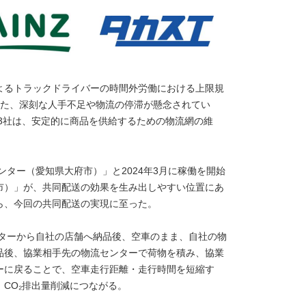
よるトラックドライバーの時間外労働における上限規
とした、深刻な人手不足や物流の停滞が懸念されてい
3社は、安定的に商品を供給するための物流網の維
ンター（愛知県大府市）」と2024年3月に稼働を開始
市）」が、共同配送の効果を生み出しやすい位置にあ
ら、今回の共同配送の実現に至った。
ンターから自社の店舗へ納品後、空車のまま、自社の物
品後、協業相手先の物流センターで荷物を積み、協業
ーに戻ることで、空車走行距離・走行時間を短縮す
CO₂排出量削減につながる。