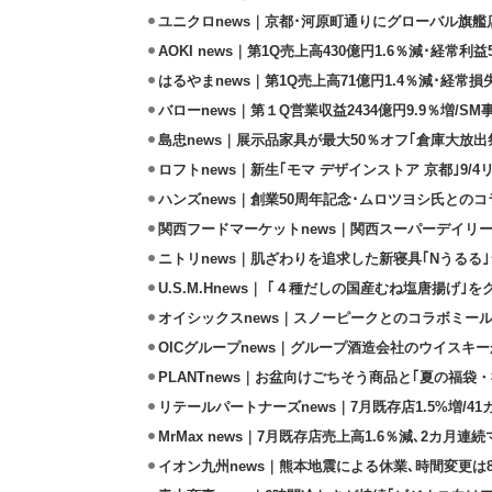
ユニクロnews｜京都･河原町通りにグローバル旗艦店
AOKI news｜第1Q売上高430億円1.6％減･経常利益5
はるやまnews｜第1Q売上高71億円1.4％減･経常損失
バローnews｜第１Q営業収益2434億円9.9％増/SM
島忠news｜展示品家具が最大50％オフ｢倉庫大放出
ロフトnews｜新生｢モマ デザインストア 京都｣9/
ハンズnews｜創業50周年記念･ムロツヨシ氏との
関西フードマーケットnews｜関西スーパーデイリー
ニトリnews｜肌ざわりを追求した新寝具｢Nうるる
U.S.M.Hnews｜ ｢４種だしの国産むね塩唐揚げ｣
オイシックスnews｜スノーピークとのコラボミールキ
OICグループnews｜グループ酒造会社のウイスキ
PLANTnews｜お盆向けごちそう商品と｢夏の福袋・
リテールパートナーズnews｜7月既存店1.5%増/4
MrMax news｜7月既存店売上高1.6％減､2カ月連
イオン九州news｜熊本地震による休業､時間変更は8店