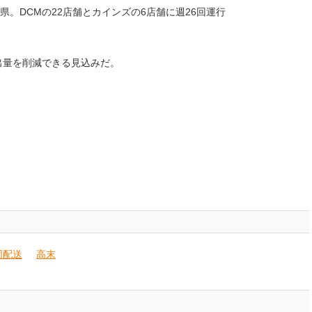
。DCMの22店舗とカインズの6店舗に週26回運行
排出量を削減できる見込みだ。
同配送
高末