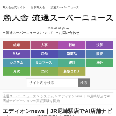
商人舎公式サイト
月刊商人舎
流通スーパーニュース
2026.08.09 (Sun)
流通スーパーニュースについて
お問い合わせ
組織
人事
戦略
決算
M&A
店舗
新商品
販促
システム
Eコマース
統計
海外
月次
CSR
新型コロナ
流通スーパーニュース
>
システム
> エディオンnews｜JR尼崎駅店でAI
店舗ナビゲーションの実証実験を開始
エディオンnews｜JR尼崎駅店でAI店舗ナビ