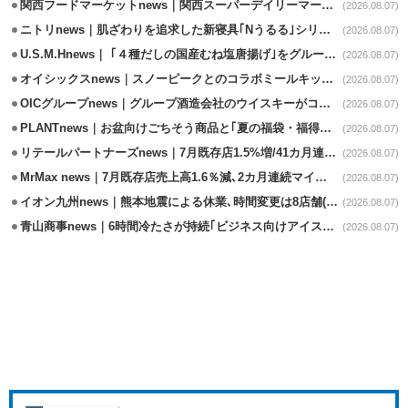
関西フードマーケットnews｜関西スーパーデイリーマート蒲生店8/7改装
(2026.08.07)
ニトリnews｜肌ざわりを追求した新寝具｢Nうるる｣シリーズを発売
(2026.08.07)
U.S.M.Hnews｜ ｢４種だしの国産むね塩唐揚げ｣をグループ610店で共同販促
(2026.08.07)
オイシックスnews｜スノーピークとのコラボミールキット8/13発売
(2026.08.07)
OICグループnews｜グループ酒造会社のウイスキーがコンペティション受賞
(2026.08.07)
PLANTnews｜お盆向けごちそう商品と｢夏の福袋・福得カート｣8/8から開催
(2026.08.07)
リテールパートナーズnews｜7月既存店1.5%増/41カ月連続増
(2026.08.07)
MrMax news｜7月既存店売上高1.6％減､2カ月連続マイナス
(2026.08.07)
イオン九州news｜熊本地震による休業､時間変更は8店舗(8/7時点)
(2026.08.07)
青山商事news｜6時間冷たさが持続｢ビジネス向けアイスベスト｣発売
(2026.08.07)