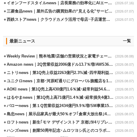
イオンフードスタイルnews｜店長業務の効率化にAIエージェント活用実験
(2026.07.16)
三菱食品news｜屋外広告の購買効果の“見える化”サービス開始
(2026.07.07)
西鉄ストアnews｜クラウドカメラ活用で母店･子店運営の効率化
(2026.07.07)
最新ニュース
一覧
Weekly Review｜熊本地震/店舗の営業状況と家電チェーンの支援策
(2026.08.08)
Amazon news｜2Q営業収益2006億ドル13.7％増/AWS36.8％％増が貢献
(2026.08.07)
ニトリnews｜第1Q売上収益2263億円2.3%減･四半期利益1.4％減
(2026.08.07)
ユニクロnews｜京都･河原町通りにグローバル旗艦店を11/6開設
(2026.08.07)
AOKI news｜第1Q売上高430億円1.6％減･経常利益54.6％減
(2026.08.07)
はるやまnews｜第1Q売上高71億円1.4％減･経常損失4億3800万円
(2026.08.07)
バローnews｜第１Q営業収益2434億円9.9％増/SM事業15.5％増と絶好調
(2026.08.07)
島忠news｜展示品家具が最大50％オフ｢倉庫大放出祭｣4店舗限定で開催
(2026.08.07)
ロフトnews｜新生｢モマ デザインストア 京都｣9/4リプレイスオープン
(2026.08.07)
ハンズnews｜創業50周年記念･ムロツヨシ氏とのコラボ企画｢ムロハンズ｣開催
(2026.08.07)