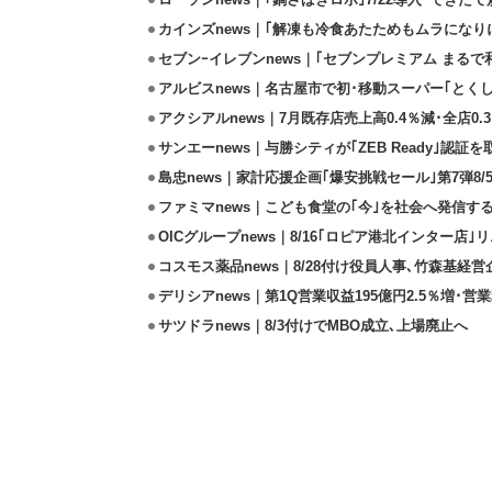
ローソンnews｜｢鍋さばきロボ｣7/22導入･できた
カインズnews｜｢解凍も冷食あたためもムラになり
セブンｰイレブンnews｜｢セブンプレミアム まるで和
アルビスnews｜名古屋市で初･移動スーパー｢とくし
アクシアルnews｜7月既存店売上高0.4％減･全店0.
サンエーnews｜与勝シティが｢ZEB Ready｣認証を
島忠news｜家計応援企画｢爆安挑戦セール｣第7弾8/
ファミマnews｜こども食堂の｢今｣を社会へ発信す
OICグループnews｜8/16｢ロピア港北インター店
コスモス薬品news｜8/28付け役員人事､竹森基経
デリシアnews｜第1Q営業収益195億円2.5％増･営業
サツドラnews｜8/3付けでMBO成立､上場廃止へ