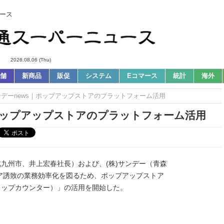
ース
2026.08.06 (Thu)
舗
新商品
販促
システム
Eコマース
統計
海外
ンデーnews｜ポップアップストアのプラットフォーム活用
ポップアップストアのプラットフォーム活用
北九州市、井上宏春社長）および、(株)サンデー（青森
ア誘致の業務効率化を図るため、ポップアップストア
ショップカウンター）」の活用を開始した。