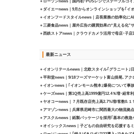
ローソンnews｜国内初･POSレジでステーブルコ
ダイエーnews｜9月からオンラインショップを｢イ
イオンフードスタイルnews｜店長業務の効率化にA
三菱食品news｜屋外広告の購買効果の“見える化”
西鉄ストアnews｜クラウドカメラ活用で母店･子
最新ニュース
イオンリテールnews｜北欧スタイル｢グラニート｣
平和堂news｜9/18フーズマーケット富山掛尾､ア
イオンnews｜｢イオンモール熊本｣爆発について事
ケーズnews｜第1Q売上高1999億円12.4％増･経常利
ヤオコーnews｜７月既存店売上高2.7%増/客数0.１
アマゾンnews｜兵庫県尼崎市に関西最大の物流拠
アスクルnews｜紙製パッケージを採用｢基本の救急セ
オイシックスnews｜子どもの自由研究を応援するミ