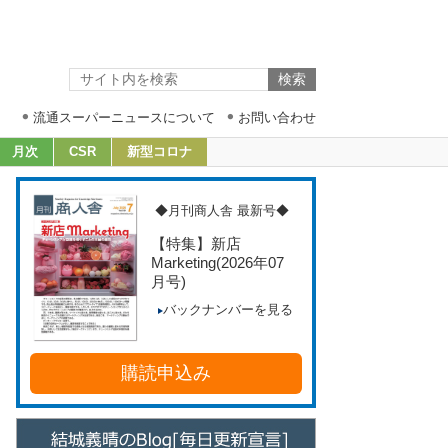
流通スーパーニュースについて
お問い合わせ
月次
CSR
新型コロナ
◆月刊商人舎 最新号◆
【特集】新店
Marketing
(2026年07
月号)
バックナンバーを見る
購読申込み