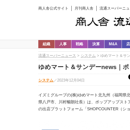
商人舎公式サイト
月刊商人舎
流通スーパーニュ
組織
人事
戦略
決算
M&A
店
流通スーパーニュース
>
システム
> ゆめマート＆サ
ゆめマート＆サンデーnews｜
システム
／
2023年12月04日
イズミグループの(株)ゆめマート北九州（福岡県
県八戸市、川村暢朗社長）は、ポップアップスト
の出店プラットフォーム「SHOPCOUNTER（