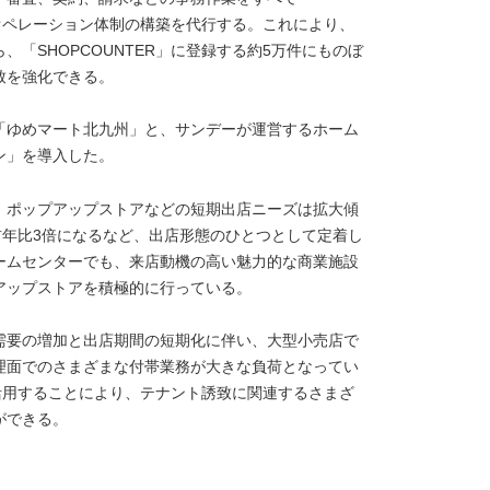
なオペレーション体制の構築を代行する。これにより、
「SHOPCOUNTER」に登録する約5万件にものぼ
致を強化できる。
「ゆめマート北九州」と、サンデーが運営するホーム
ン」を導入した。
、ポップアップストアなどの短期出店ニーズは拡大傾
が前年比3倍になるなど、出店形態のひとつとして定着し
ームセンターでも、来店動機の高い魅力的な商業施設
アップストアを積極的に行っている。
需要の増加と出店期間の短期化に伴い、大型小売店で
理面でのさまざまな付帯業務が大きな負荷となってい
を活用することにより、テナント誘致に関連するさまざ
ができる。