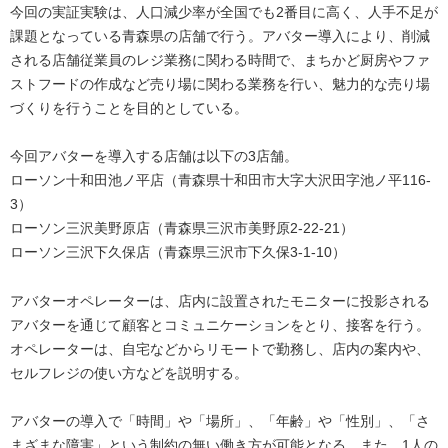
今回の実証実験は、人口減少率が全国でも2番目に高く、人手不足が
課題となっている青森県の店舗で行う。アバター導入により、削減
される店舗従業員のレジ業務に関わる時間で、まちかど厨房やファ
ストフードの作成など売り場に関わる業務を行い、魅力的な売り場
づくりを行うことを目的としている。
今回アバターを導入する店舗は以下の3店舗。
ローソン十和田池ノ平店（青森県十和田市大字大沢田字池ノ平116-
3）
ローソン三沢美野原店（青森県三沢市美野原2-22-21）
ローソン三沢下久保店（青森県三沢市下久保3-1-10）
アバターオペレーターは、店内に設置されたモニターに投影される
アバターを通じて顧客とコミュニケーションをとり、接客を行う。
オペレーターは、自宅などからリモートで勤務し、店内の案内や、
セルフレジの使い方などを説明する。
アバターの導入で「時間」や「場所」、「年齢」や「性別」、「さ
まざまな障害」という制約の無い働き方が可能となる。また、1人の