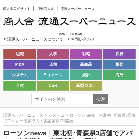
商人舎公式サイト
月刊商人舎
流通スーパーニュース
2026.08.08 (Sat)
流通スーパーニュースについて
お問い合わせ
組織
人事
戦略
決算
M&A
店舗
新商品
販促
システム
Eコマース
統計
海外
月次
CSR
新型コロナ
流通スーパーニュース
>
システム
> ローソンnews｜東北初･青森県3店舗
でアバター接客導入の実証実験7/1開始
ローソンnews｜東北初･青森県3店舗でアバ