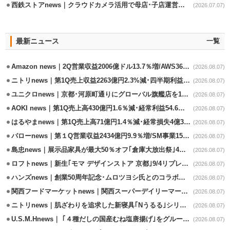
西鉄ストアnews｜クラウドカメラ活用で母店･子店運営の効率化
(2026.07.07)
最新ニュース
一覧
Amazon news｜2Q営業収益2006億ドル13.7％増/AWS36.8％％増が貢献
(2026.08.07)
ニトリnews｜第1Q売上収益2263億円2.3%減･四半期利益1.4％減
(2026.08.07)
ユニクロnews｜京都･河原町通りにグローバル旗艦店を11/6開設
(2026.08.07)
AOKI news｜第1Q売上高430億円1.6％減･経常利益54.6％減
(2026.08.07)
はるやまnews｜第1Q売上高71億円1.4％減･経常損失4億3800万円
(2026.08.07)
バローnews｜第１Q営業収益2434億円9.9％増/SM事業15.5％増と絶好調
(2026.08.07)
島忠news｜展示品家具が最大50％オフ｢倉庫大放出祭｣4店舗限定で開催
(2026.08.07)
ロフトnews｜新生｢モマ デザインストア 京都｣9/4リプレイスオープン
(2026.08.07)
ハンズnews｜創業50周年記念･ムロツヨシ氏とのコラボ企画｢ムロハンズ｣開催
(2026.08.07)
関西フードマーケットnews｜関西スーパーデイリーマート蒲生店8/7改装
(2026.08.07)
ニトリnews｜肌ざわりを追求した新寝具｢Nうるる｣シリーズを発売
(2026.08.07)
U.S.M.Hnews｜ ｢４種だしの国産むね塩唐揚げ｣をグループ610店で共同販促
(2026.08.07)