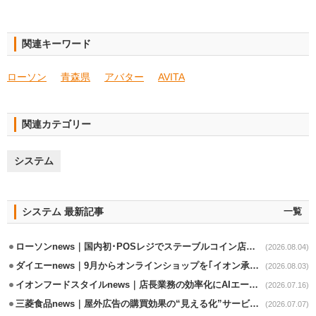
関連キーワード
ローソン
青森県
アバター
AVITA
関連カテゴリー
システム
システム 最新記事
一覧
ローソンnews｜国内初･POSレジでステーブルコイン店頭決済実証実験を実施
(2026.08.04)
ダイエーnews｜9月からオンラインショップを｢イオン承りオンライン｣へ移行
(2026.08.03)
イオンフードスタイルnews｜店長業務の効率化にAIエージェント活用実験
(2026.07.16)
三菱食品news｜屋外広告の購買効果の“見える化”サービス開始
(2026.07.07)