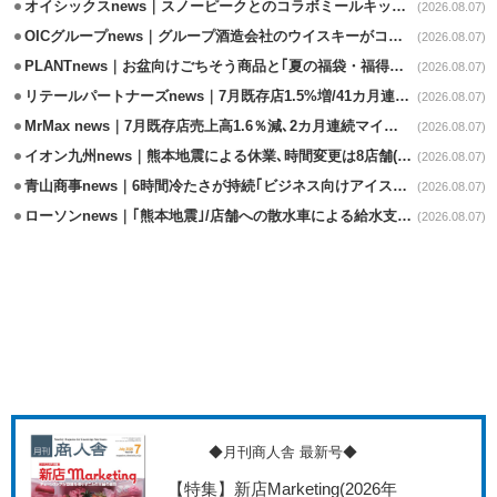
オイシックスnews｜スノーピークとのコラボミールキット8/13発売
(2026.08.07)
OICグループnews｜グループ酒造会社のウイスキーがコンペティション受賞
(2026.08.07)
PLANTnews｜お盆向けごちそう商品と｢夏の福袋・福得カート｣8/8から開催
(2026.08.07)
リテールパートナーズnews｜7月既存店1.5%増/41カ月連続増
(2026.08.07)
MrMax news｜7月既存店売上高1.6％減､2カ月連続マイナス
(2026.08.07)
イオン九州news｜熊本地震による休業､時間変更は8店舗(8/7時点)
(2026.08.07)
青山商事news｜6時間冷たさが持続｢ビジネス向けアイスベスト｣発売
(2026.08.07)
ローソンnews｜｢熊本地震｣/店舗への散水車による給水支援を開始
(2026.08.07)
◆月刊商人舎 最新号◆
【特集】新店Marketing
(2026年