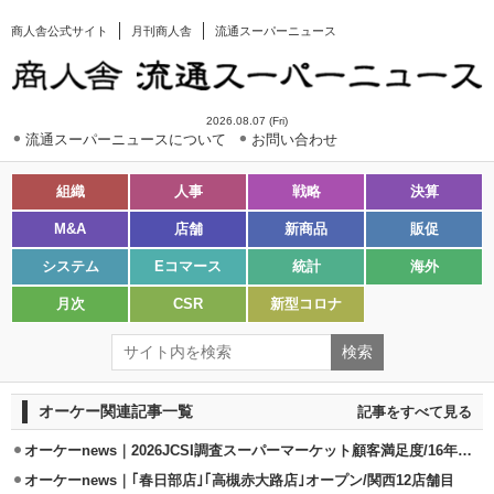
商人舎公式サイト
月刊商人舎
流通スーパーニュース
2026.08.07 (Fri)
流通スーパーニュースについて
お問い合わせ
組織
人事
戦略
決算
M&A
店舗
新商品
販促
システム
Eコマース
統計
海外
月次
CSR
新型コロナ
オーケー関連記事一覧
記事をすべて見る
オーケーnews｜2026JCSI調査スーパーマーケット顧客満足度/16年連続1位
オーケーnews｜｢春日部店｣｢高槻赤大路店｣オープン/関西12店舗目