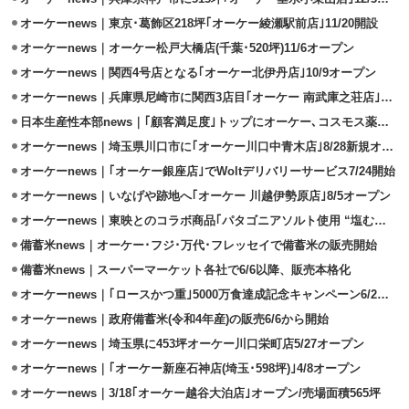
オーケーnews｜東京･葛飾区218坪｢オーケー綾瀬駅前店｣11/20開設
オーケーnews｜オーケー松戸大橋店(千葉･520坪)11/6オープン
オーケーnews｜関西4号店となる｢オーケー北伊丹店｣10/9オープン
オーケーnews｜兵庫県尼崎市に関西3店目｢オーケー 南武庫之荘店｣9/18出店
日本生産性本部news｜｢顧客満足度｣トップにオーケー､コスモス薬品が選出
オーケーnews｜埼玉県川口市に｢オーケー川口中青木店｣8/28新規オープン
オーケーnews｜｢オーケー銀座店｣でWoltデリバリーサービス7/24開始
オーケーnews｜いなげや跡地へ｢オーケー 川越伊勢原店｣8/5オープン
オーケーnews｜東映とのコラボ商品｢パタゴニアソルト使用 “塩むすび“｣発売
備蓄米news｜オーケー･フジ･万代･フレッセイで備蓄米の販売開始
備蓄米news｜スーパーマーケット各社で6/6以降、販売本格化
オーケーnews｜｢ロースかつ重｣5000万食達成記念キャンペーン6/2から実施
オーケーnews｜政府備蓄米(令和4年産)の販売6/6から開始
オーケーnews｜埼玉県に453坪オーケー川口栄町店5/27オープン
オーケーnews｜｢オーケー新座石神店(埼玉･598坪)｣4/8オープン
オーケーnews｜3/18｢オーケー越谷大泊店｣オープン/売場面積565坪