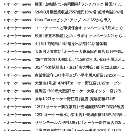
オーケーnews｜横国･山崎製パン共同開発｢ランチパック 横国パワー丼風｣
オーケーnews｜’26年3月期営業収益7557億円10％増･経常利益6％増
オーケーnews｜Uber Eatsのピック･アップ･ペイ6/2から導入
オーケーnews｜ユニ･チャームと環境保全キャンペーンを7月末まで実施
オーケーnews｜映画｢正直不動産｣とのコラボキャンペーン4/24から開催
オーケーnews｜4月5月で関西に4店舗を出店/計11店舗体制
オーケーnews｜大阪府大東市に｢オーケー大東新田西町店｣5月中旬に出店
オーケーnews｜’26年度関西7店舗出店､4/15南津守店､4/22今川店オープン
オーケーnews｜3/17｢小岩駅前店｣・3/31｢南大井店｣都下に2店舗オープン
オーケーnews｜商業施設｢FLAT小平｣に｢小平小川東町店｣2/25オープン
オーケーnews｜大阪市1号店･474坪｢オーケー野江店｣1/27オープン
オーケーnews｜練馬区･700坪大型店｢オーケー大泉インター店｣2/5開店
オーケーnews｜来年1/27｢オーケー野江店｣開店･売場面積474坪
オーケーnews｜12/11｢オーケー新在家店｣･売場面積532坪/関西6号店
オーケーnews｜12/3｢オーケー垂水小束山店｣･売場面積515坪/関西5号店
オーケーnews｜サザンモール六甲PLUS+に｢オーケー新在家店｣12/11開設
オーケーnews｜兵庫県神戸市に515坪｢オーケー垂水小束山店｣12/3出店