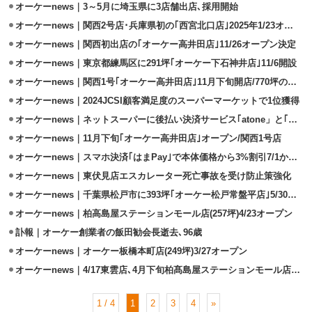
オーケーnews｜3～5月に埼玉県に3店舗出店､採用開始
オーケーnews｜関西2号店･兵庫県初の｢西宮北口店｣2025年1/23オープン
オーケーnews｜関西初出店の｢オーケー高井田店｣11/26オープン決定
オーケーnews｜東京都練馬区に291坪｢オーケー下石神井店｣11/6開設
オーケーnews｜関西1号｢オーケー高井田店｣11月下旬開店/770坪の大型店
オーケーnews｜2024JCSI顧客満足度のスーパーマーケットで1位獲得
オーケーnews｜ネットスーパーに後払い決済サービス｢atone」と｢NP掛け払い｣導入
オーケーnews｜11月下旬｢オーケー高井田店｣オープン/関西1号店
オーケーnews｜スマホ決済｢はまPay｣で本体価格から3%割引7/1から適用
オーケーnews｜東伏見店エスカレーター死亡事故を受け防止策強化
オーケーnews｜千葉県松戸市に393坪｢オーケー松戸常盤平店｣5/30オープン
オーケーnews｜柏高島屋ステーションモール店(257坪)4/23オープン
訃報｜オーケー創業者の飯田勧会長逝去､96歳
オーケーnews｜オーケー板橋本町店(249坪)3/27オープン
オーケーnews｜4/17東雲店､4月下旬柏髙島屋ステーションモール店を出店
1 / 4
1
2
3
4
»