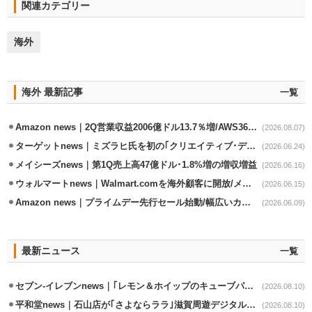
関連カテゴリー
海外
海外 最新記事
一覧
Amazon news｜2Q営業収益2006億ドル13.7％増/AWS36.8％％増が貢献
(2026.08.07)
ターゲットnews｜ミズラヒ氏を初の｢クリエイティブ･ディレクター｣に起用
(2026.06.24)
メイシーズnews｜第1Q売上高47億ドル･1.8%増の増収増益
(2026.06.16)
ウォルマートnews｜Walmart.comを海外顧客に開放/メキシコへ配送開始
(2026.06.15)
Amazon news｜プライムデー先行セール始動/幅広いカテゴリーで割引き
(2026.06.09)
最新ニュース
一覧
セブン-イレブンnews｜｢レモン＆ホイップのキューブパン｣8/11発売
(2026.08.10)
平和堂news｜石山店が｢さよならララ｣滋賀周遊デジタルラリースポットに選定
(2026.08.10)