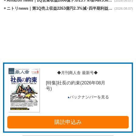
Amazon news｜2Q営業収益2006億ドル13.7％増/AWS36.8％％増が貢献
(2026.08.07)
ニトリnews｜第1Q売上収益2263億円2.3%減･四半期利益1.4％減
(2026.08.07)
◆月刊商人舎 最新号◆
[特集]社長の約束
(2026年08月
号)
バックナンバーを見る
購読申込み