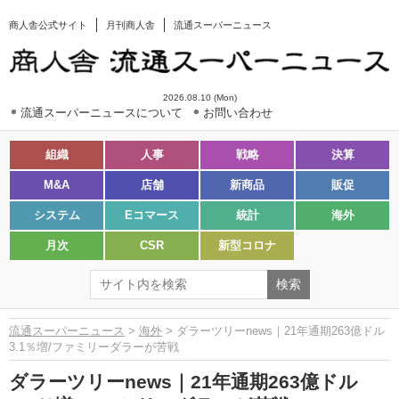
商人舎公式サイト
月刊商人舎
流通スーパーニュース
2026.08.10 (Mon)
流通スーパーニュースについて
お問い合わせ
組織
人事
戦略
決算
M&A
店舗
新商品
販促
システム
Eコマース
統計
海外
月次
CSR
新型コロナ
流通スーパーニュース
>
海外
> ダラーツリーnews｜21年通期263億ドル
3.1％増/ファミリーダラーが苦戦
ダラーツリーnews｜21年通期263億ドル