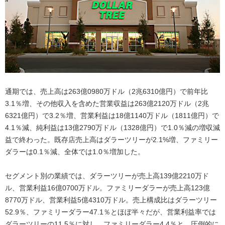
通期では、売上高は263億0980万ドル（2兆6310億円）で前年比
3.1％増、その他収入を含めた営業収益は263億2120万ドル（2兆
6321億円）で3.2％増、営業利益は18億1140万ドル（1811億円）で
4.1％減、純利益は13億2790万ドル（1328億円）で1.0％減の増収減
益で終わった。既存店売上高はダラーツリーが2.1%増、ファミリー
ダラーは0.1％減、全体では1.0％増加した。
セグメント別の業績では、ダラーツリーが売上高139億2210万ド
ル、営業利益16億0700万ドル。ファミリーダラーが売上高123億
8770万ドル、営業利益5億4310万ドル。売上構成比はダラーツリー
52.9％、ファミリーダラー47.1％とほぼ半々だが、営業利益率では
ダラーツリーの11.5％に対し、ファミリーダラー4.4％と、圧倒的に