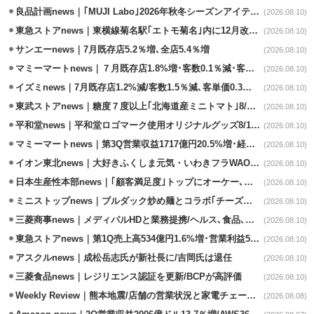
良品計画news｜｢MUJI Labo｣2026年秋冬シーズンアイテム発売
(2026.08.10)
東急ストアnews｜東横線菊名駅｢エトモ菊名｣内に12月改装オープン
(2026.08.10)
サンエーnews｜7月既存店5.2％増､全店5.4％増
(2026.08.10)
マミーマートnews｜７月既存店1.8%増･客数0.1％減･客単価1.9％増
(2026.08.10)
イズミnews｜7月既存店1.2%減/客数1.5％減､客単価0.3％増
(2026.08.10)
東武ストアnews｜糖度７度以上｢北海道産ミニトマト｣8/11販売
(2026.08.10)
平和堂news｜平和堂ロゴマーク使用オリジナルグッズ8/10販売開始
(2026.08.10)
マミーマートnews｜第3Q営業収益1717億円20.5%増･経常利益3.6%増
(2026.08.10)
イオン東北news｜大好きふくしま元気・いわきフラWAONの利用金額一部寄付
(2026.08.10)
日本生産性本部news｜｢顧客満足度｣トップにオーケー､コスモス薬品など選出
(2026.08.10)
ミニストップnews｜ブルダック炒め麺とコラボ｢チーズハットグ｣8/7発売
(2026.08.10)
三菱商事news｜メディパルHDと業務提携/ヘルス､食品､日用品で協業
(2026.08.10)
東急ストアnews｜第1Q売上高534億円1.6%増･営業利益5億円13.3%減
(2026.08.10)
アスクルnews｜成松岳志氏が新社長に/吉岡氏は退任
(2026.08.10)
三菱食品news｜レジリエンス認証を更新/BCPが高評価
(2026.08.10)
Weekly Review｜熊本地震/店舗の営業状況と家電チェーンの支援策
(2026.08.08)