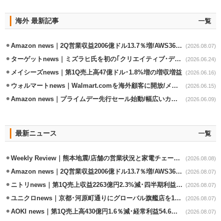
海外 最新記事
一覧
Amazon news｜2Q営業収益2006億ドル13.7％増/AWS36.8％％増が貢献
(2026.08.07)
ターゲットnews｜ミズラヒ氏を初の｢クリエイティブ･ディレクター｣に起用
(2026.06.24)
メイシーズnews｜第1Q売上高47億ドル･1.8%増の増収増益
(2026.06.16)
ウォルマートnews｜Walmart.comを海外顧客に開放/メキシコへ配送開始
(2026.06.15)
Amazon news｜プライムデー先行セール始動/幅広いカテゴリーで割引き
(2026.06.09)
最新ニュース
一覧
Weekly Review｜熊本地震/店舗の営業状況と家電チェーンの支援策
(2026.08.08)
Amazon news｜2Q営業収益2006億ドル13.7％増/AWS36.8％％増が貢献
(2026.08.07)
ニトリnews｜第1Q売上収益2263億円2.3%減･四半期利益1.4％減
(2026.08.07)
ユニクロnews｜京都･河原町通りにグローバル旗艦店を11/6開設
(2026.08.07)
AOKI news｜第1Q売上高430億円1.6％減･経常利益54.6％減
(2026.08.07)