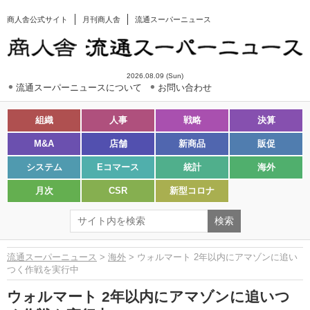
商人舎公式サイト
月刊商人舎
流通スーパーニュース
2026.08.09 (Sun)
流通スーパーニュースについて
お問い合わせ
組織
人事
戦略
決算
M&A
店舗
新商品
販促
システム
Eコマース
統計
海外
月次
CSR
新型コロナ
流通スーパーニュース
>
海外
> ウォルマート 2年以内にアマゾンに追い
つく作戦を実行中
ウォルマート 2年以内にアマゾンに追いつ