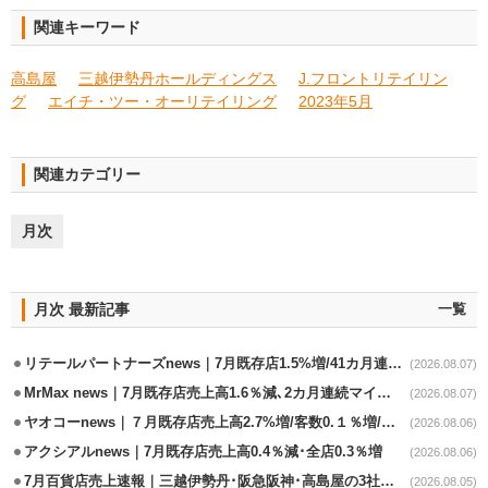
関連キーワード
高島屋
三越伊勢丹ホールディングス
J.フロントリテイリン
グ
エイチ・ツー・オーリテイリング
2023年5月
関連カテゴリー
月次
月次 最新記事
一覧
リテールパートナーズnews｜7月既存店1.5%増/41カ月連続増
(2026.08.07)
MrMax news｜7月既存店売上高1.6％減､2カ月連続マイナス
(2026.08.07)
ヤオコーnews｜７月既存店売上高2.7%増/客数0.１％増/客単価2.6％増
(2026.08.06)
アクシアルnews｜7月既存店売上高0.4％減･全店0.3％増
(2026.08.06)
7月百貨店売上速報｜三越伊勢丹･阪急阪神･高島屋の3社は増収
(2026.08.05)