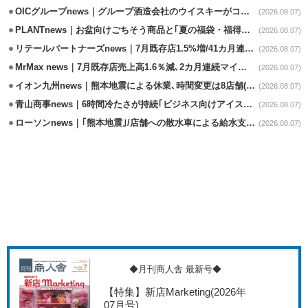
OICグループnews｜グループ酒造会社のウイスキーがコンペティション受賞
(2026.08.07)
PLANTnews｜お盆向けごちそう商品と｢夏の福袋・福得カート｣8/8から開催
(2026.08.07)
リテールパートナーズnews｜7月既存店1.5%増/41カ月連続増
(2026.08.07)
MrMax news｜7月既存店売上高1.6％減､2カ月連続マイナス
(2026.08.07)
イオン九州news｜熊本地震による休業､時間変更は8店舗(8/7時点)
(2026.08.07)
青山商事news｜6時間冷たさが持続｢ビジネス向けアイスベスト｣発売
(2026.08.07)
ローソンnews｜｢熊本地震｣/店舗への散水車による給水支援を開始
(2026.08.07)
◆月刊商人舎 最新号◆
【特集】新店Marketing
(2026年
07月号)