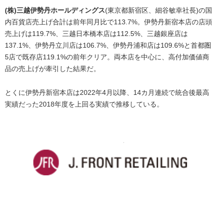
(株)三越伊勢丹ホールディングス
(東京都新宿区、細谷敏幸社長)の国
内百貨店売上げ合計は前年同月比で113.7%。伊勢丹新宿本店の店頭
売上げは119.7%、三越日本橋本店は112.5%、三越銀座店は
137.1%、伊勢丹立川店は106.7%、伊勢丹浦和店は109.6%と首都圏
5店で既存店119.1%の前年クリア。両本店を中心に、高付加価値商
品の売上げが牽引した結果だ。
とくに伊勢丹新宿本店は2022年4月以降、14カ月連続で統合後最高
実績だった2018年度を上回る実績で推移している。