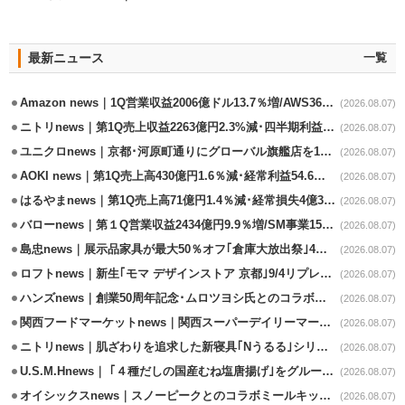
最新ニュース
一覧
Amazon news｜1Q営業収益2006億ドル13.7％増/AWS36.8％％増が貢献
(2026.08.07)
ニトリnews｜第1Q売上収益2263億円2.3%減･四半期利益1.4％減
(2026.08.07)
ユニクロnews｜京都･河原町通りにグローバル旗艦店を11/6開設
(2026.08.07)
AOKI news｜第1Q売上高430億円1.6％減･経常利益54.6％減
(2026.08.07)
はるやまnews｜第1Q売上高71億円1.4％減･経常損失4億3800万円
(2026.08.07)
バローnews｜第１Q営業収益2434億円9.9％増/SM事業15.5％増と絶好調
(2026.08.07)
島忠news｜展示品家具が最大50％オフ｢倉庫大放出祭｣4店舗限定で開催
(2026.08.07)
ロフトnews｜新生｢モマ デザインストア 京都｣9/4リプレイスオープン
(2026.08.07)
ハンズnews｜創業50周年記念･ムロツヨシ氏とのコラボ企画｢ムロハンズ｣開催
(2026.08.07)
関西フードマーケットnews｜関西スーパーデイリーマート蒲生店8/7改装
(2026.08.07)
ニトリnews｜肌ざわりを追求した新寝具｢Nうるる｣シリーズを発売
(2026.08.07)
U.S.M.Hnews｜ ｢４種だしの国産むね塩唐揚げ｣をグループ610店で共同販促
(2026.08.07)
オイシックスnews｜スノーピークとのコラボミールキット8/13発売
(2026.08.07)