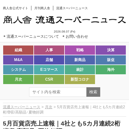
商人舎公式サイト
月刊商人舎
流通スーパーニュース
2026.08.07 (Fri)
流通スーパーニュースについて
お問い合わせ
組織
人事
戦略
決算
M&A
店舗
新商品
販促
システム
Eコマース
統計
海外
月次
CSR
新型コロナ
流通スーパーニュース
>
月次
> 5月百貨店売上速報｜4社とも5カ月連続2
桁増収/高額品･夏物好調
5月百貨店売上速報｜4社とも5カ月連続2桁