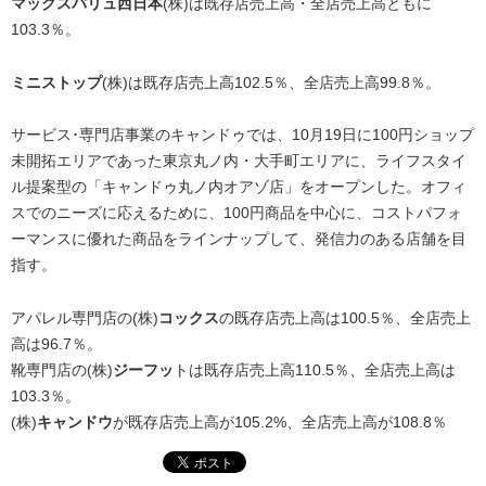
マックスバリュ西日本
(株)は既存店売上高・全店売上高ともに
103.3％。
ミニストップ
(株)は既存店売上高102.5％、全店売上高99.8％。
サービス･専門店事業のキャンドゥでは、10月19日に100円ショップ
未開拓エリアであった東京丸ノ内・大手町エリアに、ライフスタイ
ル提案型の「キャンドゥ丸ノ内オアゾ店」をオープンした。オフィ
スでのニーズに応えるために、100円商品を中心に、コストパフォ
ーマンスに優れた商品をラインナップして、発信力のある店舗を目
指す。
アパレル専門店の(株)
コックス
の既存店売上高は100.5％、全店売上
高は96.7％。
靴専門店の(株)
ジーフッ
トは既存店売上高110.5％、全店売上高は
103.3％。
(株)
キャンドウ
が既存店売上高が105.2%、全店売上高が108.8％