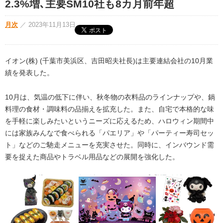
2.3%増､主要SM10社も8カ月前年超
月次
／
2023年11月13日
イオン(株) (千葉市美浜区、吉田昭夫社長)は主要連結会社の10月業
績を発表した。
10月は、気温の低下に伴い、秋冬物の衣料品のラインナップや、鍋
料理の食材・調味料の品揃えを拡充した。また、自宅で本格的な味
を手軽に楽しみたいというニーズに応えるため、ハロウィン期間中
には家族みんなで食べられる「パエリア」や「パーティー寿司セッ
ト」などのご馳走メニューを充実させた。同時に、インバウンド需
要を捉えた商品やトラベル用品などの展開を強化した。