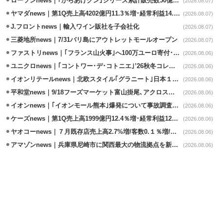
ローソンnews｜｢からあげクン｣シリーズ累計販売数50億食突破
(2026.08.07)
ヤマダnews｜第1Q売上高4202億円11.3％増･経常利益14.5％増
(2026.08.07)
J.フロントnews｜輸入ワイン販社を子会社化
(2026.08.07)
三菱地所news｜7/31バリ島にアウトレットモールオープン
(2026.08.07)
ファストリnews｜｢フランス山火事｣へ100万ユーロ寄付･衣料5万点も提供
(2026.08.06)
ユニクロnews｜｢コントワー･デ･コトニエ｣’26秋冬コレクション8/28発売
(2026.08.06)
イオンリテールnews｜北欧スタイル｢グラニート｣日本１号店を自由が丘に開業
(2026.08.06)
平和堂news｜9/18フーズマーケット富山掛尾､アクロスプラザ内に出店
(2026.08.06)
イオンnews｜｢イオンモール熊本｣爆発について事故調査委員会設置
(2026.08.06)
ケーズnews｜第1Q売上高1999億円12.4％増･経常利益125.0%増
(2026.08.06)
ヤオコーnews｜７月既存店売上高2.7%増/客数0.１％増/客単価2.6％増
(2026.08.06)
アマゾンnews｜兵庫県尼崎市に関西最大の物流拠点を新設・市内2拠点目
(2026.08.06)