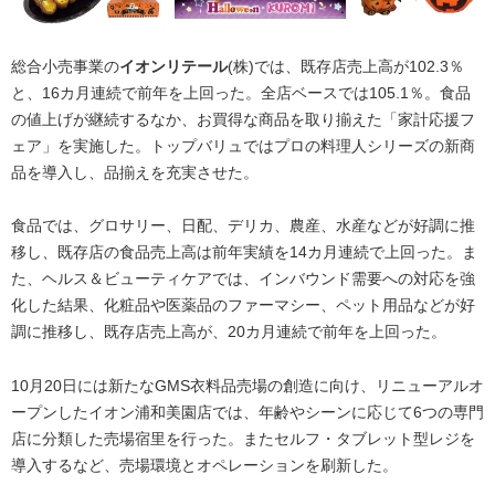
総合小売事業の
イオンリテール
(株)では、既存店売上高が102.3％
と、16カ月連続で前年を上回った。全店ベースでは105.1％。食品
の値上げが継続するなか、お買得な商品を取り揃えた「家計応援フ
ェア」を実施した。トップバリュではプロの料理人シリーズの新商
品を導入し、品揃えを充実させた。
食品では、グロサリー、日配、デリカ、農産、水産などが好調に推
移し、既存店の食品売上高は前年実績を14カ月連続で上回った。ま
た、ヘルス＆ビューティケアでは、インバウンド需要への対応を強
化した結果、化粧品や医薬品のファーマシー、ペット用品などが好
調に推移し、既存店売上高が、20カ月連続で前年を上回った。
10月20日には新たなGMS衣料品売場の創造に向け、リニューアルオ
ープンしたイオン浦和美園店では、年齢やシーンに応じて6つの専門
店に分類した売場宿里を行った。またセルフ・タブレット型レジを
導入するなど、売場環境とオペレーションを刷新した。