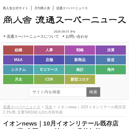
商人舎公式サイト
月刊商人舎
流通スーパーニュース
2026.08.07 (Fri)
流通スーパーニュースについて
お問い合わせ
組織
人事
戦略
決算
M&A
店舗
新商品
販促
システム
Eコマース
統計
海外
月次
CSR
新型コロナ
流通スーパーニュース
>
月次
> イオンnews｜10月イオンリテール既存店
2.3%増､主要SM10社も8カ月前年超
イオンnews｜10月イオンリテール既存店