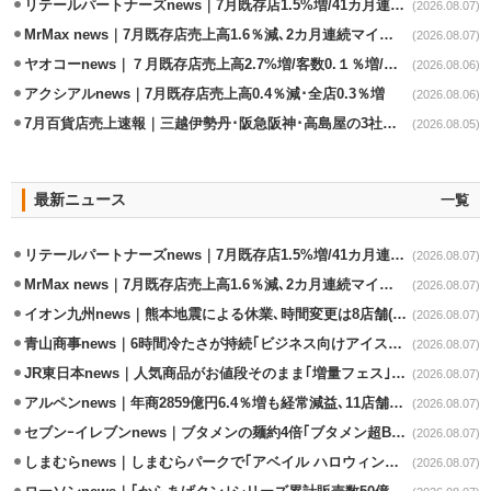
リテールパートナーズnews｜7月既存店1.5%増/41カ月連続増
(2026.08.07)
MrMax news｜7月既存店売上高1.6％減､2カ月連続マイナス
(2026.08.07)
ヤオコーnews｜７月既存店売上高2.7%増/客数0.１％増/客単価2.6％増
(2026.08.06)
アクシアルnews｜7月既存店売上高0.4％減･全店0.3％増
(2026.08.06)
7月百貨店売上速報｜三越伊勢丹･阪急阪神･高島屋の3社は増収
(2026.08.05)
最新ニュース
一覧
リテールパートナーズnews｜7月既存店1.5%増/41カ月連続増
(2026.08.07)
MrMax news｜7月既存店売上高1.6％減､2カ月連続マイナス
(2026.08.07)
イオン九州news｜熊本地震による休業､時間変更は8店舗(8/7時点)
(2026.08.07)
青山商事news｜6時間冷たさが持続｢ビジネス向けアイスベスト｣発売
(2026.08.07)
JR東日本news｜人気商品がお値段そのまま｢増量フェス｣8/18から開催
(2026.08.07)
アルペンnews｜年商2859億円6.4％増も経常減益､11店舗出店、4店閉鎖
(2026.08.07)
セブンｰイレブンnews｜ブタメンの麺約4倍｢ブタメン超BIG｣8/11から限定発売
(2026.08.07)
しまむらnews｜しまむらパークで｢アベイル ハロウィンじゅんびフェア｣開催
(2026.08.07)