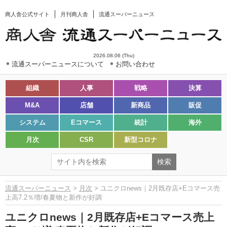
商人舎公式サイト
月刊商人舎
流通スーパーニュース
2026.08.06 (Thu)
流通スーパーニュースについて
お問い合わせ
組織
人事
戦略
決算
M&A
店舗
新商品
販促
システム
Eコマース
統計
海外
月次
CSR
新型コロナ
流通スーパーニュース
>
月次
> ユニクロnews｜2月既存店+Eコマース売
上高7.2％増/春夏物と新作が好調
ユニクロnews｜2月既存店+Eコマース売上