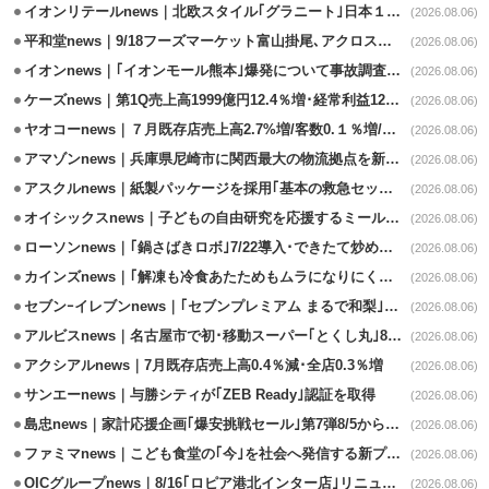
イオンリテールnews｜北欧スタイル｢グラニート｣日本１号店を自由が丘に開業
(2026.08.06)
平和堂news｜9/18フーズマーケット富山掛尾､アクロスプラザ内に出店
(2026.08.06)
イオンnews｜｢イオンモール熊本｣爆発について事故調査委員会設置
(2026.08.06)
ケーズnews｜第1Q売上高1999億円12.4％増･経常利益125.0%増
(2026.08.06)
ヤオコーnews｜７月既存店売上高2.7%増/客数0.１％増/客単価2.6％増
(2026.08.06)
アマゾンnews｜兵庫県尼崎市に関西最大の物流拠点を新設・市内2拠点目
(2026.08.06)
アスクルnews｜紙製パッケージを採用｢基本の救急セット｣8/5発売
(2026.08.06)
オイシックスnews｜子どもの自由研究を応援するミールキット8/6発売
(2026.08.06)
ローソンnews｜｢鍋さばきロボ｣7/22導入･できたて炒めメニューを提供
(2026.08.06)
カインズnews｜｢解凍も冷食あたためもムラになりにくいフラットレンジ｣発売
(2026.08.06)
セブンｰイレブンnews｜｢セブンプレミアム まるで和梨｣8/11から順次発売
(2026.08.06)
アルビスnews｜名古屋市で初･移動スーパー｢とくし丸｣8/4運行開始
(2026.08.06)
アクシアルnews｜7月既存店売上高0.4％減･全店0.3％増
(2026.08.06)
サンエーnews｜与勝シティが｢ZEB Ready｣認証を取得
(2026.08.06)
島忠news｜家計応援企画｢爆安挑戦セール｣第7弾8/5から開催
(2026.08.06)
ファミマnews｜こども食堂の｢今｣を社会へ発信する新プロジェクト始動
(2026.08.06)
OICグループnews｜8/16｢ロピア港北インター店｣リニューアル/食品売場拡大
(2026.08.06)