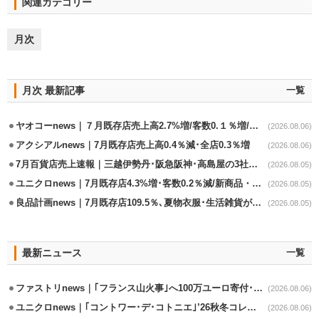
関連カテゴリー
月次
月次 最新記事
一覧
ヤオコーnews｜７月既存店売上高2.7%増/客数0.１％増/客単価2.6％増
(2026.08.06)
アクシアルnews｜7月既存店売上高0.4％減･全店0.3％増
(2026.08.06)
7月百貨店売上速報｜三越伊勢丹･阪急阪神･高島屋の3社は増収
(2026.08.05)
ユニクロnews｜7月既存店4.3%増･客数0.2％減/新商品・夏物商品が好調
(2026.08.05)
良品計画news｜7月既存店109.5％､夏物衣服･生活雑貨が好調
(2026.08.05)
最新ニュース
一覧
ファストリnews｜｢フランス山火事｣へ100万ユーロ寄付･衣料5万点も提供
(2026.08.06)
ユニクロnews｜｢コントワー･デ･コトニエ｣’26秋冬コレクション8/28発売
(2026.08.06)