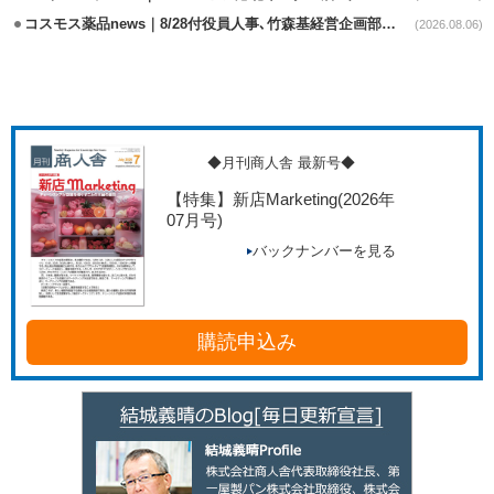
コスモス薬品news｜8/28付役員人事､竹森基経営企画部長が取締役昇格
(2026.08.06)
◆月刊商人舎 最新号◆
【特集】新店Marketing
(2026年
07月号)
バックナンバーを見る
購読申込み