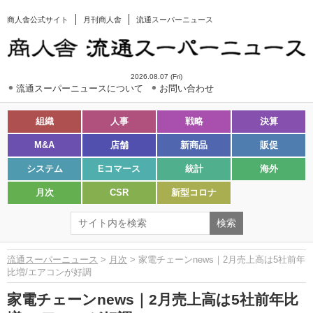
商人舎公式サイト
月刊商人舎
流通スーパーニュース
2026.08.07 (Fri)
流通スーパーニュースについて
お問い合わせ
組織
人事
戦略
決算
M&A
店舗
新商品
販促
システム
Eコマース
統計
海外
月次
CSR
新型コロナ
流通スーパーニュース
>
月次
> 家電チェーンnews｜2月売上高は5社前年
比増/エアコンが好調
家電チェーンnews｜2月売上高は5社前年比