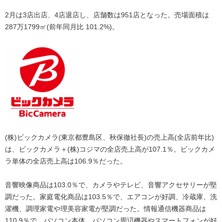
2月は3店出店、4店退店し、店舗数は951店となった。売場面積は
287万1799㎡(前年同月比 101.2%)。
(株)ビックカメラ(東京都豊島区、秋保徹社長)の売上高(全店前年比)
は、ビックカメラ＋(株)コジマの全店売上高が107.1％。ビックカメ
ラ単体の全店売上高は106.9％だった。
音響映像商品は103.0％で、カメラやテレビ、音響アクセサリーが堅
調だった。家庭電化商品は103.5％で、エアコンが好調、冷蔵庫、洗
濯機、調理家電や理美容家電が堅調だった。情報通信機器商品は
110.9％で、パソコン本体、パソコン周辺機器やスマートフォンが好