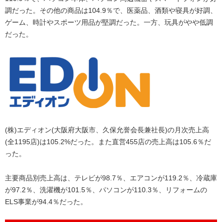
調だった。その他の商品は104.9％で、医薬品、酒類や寝具が好調、
ゲーム、時計やスポーツ用品が堅調だった。一方、玩具がやや低調
だった。
(株)エディオン(大阪府大阪市、久保允誉会長兼社長)の月次売上高
(全1195店)は105.2%だった。また直営455店の売上高は105.6％だ
った。
主要商品別売上高は、テレビが98.7％、エアコンが119.2％、冷蔵庫
が97.2％、洗濯機が101.5％、パソコンが110.3％、リフォームの
ELS事業が94.4％だった。