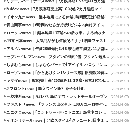
リテールパートナーズnews｜7月既存店1.5%増/41カ月連続増
(2026.08.07)
MrMax news｜7月既存店売上高1.6％減､2カ月連続マイナス
(2026.08.07)
イオン九州news｜熊本地震による休業､時間変更は8店舗(8/7時点)
(2026.08.07)
青山商事news｜6時間冷たさが持続｢ビジネス向けアイスベスト｣発売
(2026.08.07)
ローソンnews｜｢熊本地震｣/店舗への散水車による給水支援を開始
(2026.08.07)
JR東日本news｜人気商品がお値段そのまま｢増量フェス｣8/18から開催
(2026.08.07)
アルペンnews｜年商2859億円6.4％増も経常減益､11店舗出店、4店閉鎖
(2026.08.07)
セブンｰイレブンnews｜ブタメンの麺約4倍｢ブタメン超BIG｣8/11から限定発売
(2026.08.07)
しまむらnews｜しまむらパークで｢アベイル ハロウィンじゅんびフェア｣開催
(2026.08.07)
ローソンnews｜｢からあげクン｣シリーズ累計販売数50億食突破
(2026.08.07)
ヤマダnews｜第1Q売上高4202億円11.3％増･経常利益14.5％増
(2026.08.07)
J.フロントnews｜輸入ワイン販社を子会社化
(2026.08.07)
三菱地所news｜7/31バリ島にアウトレットモールオープン
(2026.08.07)
ファストリnews｜｢フランス山火事｣へ100万ユーロ寄付･衣料5万点も提供
(2026.08.06)
ユニクロnews｜｢コントワー･デ･コトニエ｣’26秋冬コレクション8/28発売
(2026.08.06)
イオンリテールnews｜北欧スタイル｢グラニート｣日本１号店を自由が丘に開業
(2026.08.06)