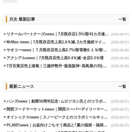
月次 最新記事
一覧
リテールパートナーズnews｜7月既存店1.5%増/41カ月連続増
(2026.08.07)
MrMax news｜7月既存店売上高1.6％減､2カ月連続マイナス
(2026.08.07)
ヤオコーnews｜７月既存店売上高2.7%増/客数0.１％増/客単価2.6％増
(2026.08.06)
アクシアルnews｜7月既存店売上高0.4％減･全店0.3％増
(2026.08.06)
7月百貨店売上速報｜三越伊勢丹･阪急阪神･高島屋の3社は増収
(2026.08.05)
最新ニュース
一覧
ハンズnews｜創業50周年記念･ムロツヨシ氏とのコラボ企画｢ムロハンズ｣開催
(2026.08.07)
関西フードマーケットnews｜関西スーパーデイリーマート蒲生店8/7改装
(2026.08.07)
オイシックスnews｜スノーピークとのコラボミールキット8/13発売
(2026.08.07)
PLANTnews｜お盆向けごちそう商品と｢夏の福袋・福得カート｣8/8から開催
(2026.08.07)