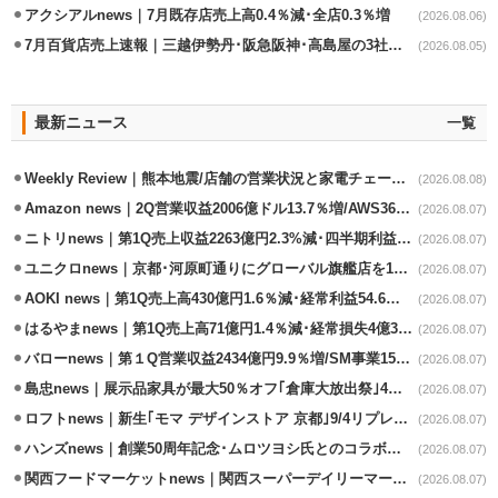
アクシアルnews｜7月既存店売上高0.4％減･全店0.3％増
(2026.08.06)
7月百貨店売上速報｜三越伊勢丹･阪急阪神･高島屋の3社は増収
(2026.08.05)
最新ニュース
一覧
Weekly Review｜熊本地震/店舗の営業状況と家電チェーンの支援策
(2026.08.08)
Amazon news｜2Q営業収益2006億ドル13.7％増/AWS36.8％％増が貢献
(2026.08.07)
ニトリnews｜第1Q売上収益2263億円2.3%減･四半期利益1.4％減
(2026.08.07)
ユニクロnews｜京都･河原町通りにグローバル旗艦店を11/6開設
(2026.08.07)
AOKI news｜第1Q売上高430億円1.6％減･経常利益54.6％減
(2026.08.07)
はるやまnews｜第1Q売上高71億円1.4％減･経常損失4億3800万円
(2026.08.07)
バローnews｜第１Q営業収益2434億円9.9％増/SM事業15.5％増と絶好調
(2026.08.07)
島忠news｜展示品家具が最大50％オフ｢倉庫大放出祭｣4店舗限定で開催
(2026.08.07)
ロフトnews｜新生｢モマ デザインストア 京都｣9/4リプレイスオープン
(2026.08.07)
ハンズnews｜創業50周年記念･ムロツヨシ氏とのコラボ企画｢ムロハンズ｣開催
(2026.08.07)
関西フードマーケットnews｜関西スーパーデイリーマート蒲生店8/7改装
(2026.08.07)