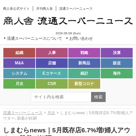
商人舎公式サイト
月刊商人舎
流通スーパーニュース
2026.08.09 (Sun)
流通スーパーニュースについて
お問い合わせ
組織
人事
戦略
決算
M&A
店舗
新商品
販促
システム
Eコマース
統計
海外
月次
CSR
新型コロナ
流通スーパーニュース
>
月次
> しまむらnews｜5月既存店6.7%増/婦人ア
ウター､肌着が好調
しまむらnews｜5月既存店6.7%増/婦人アウ