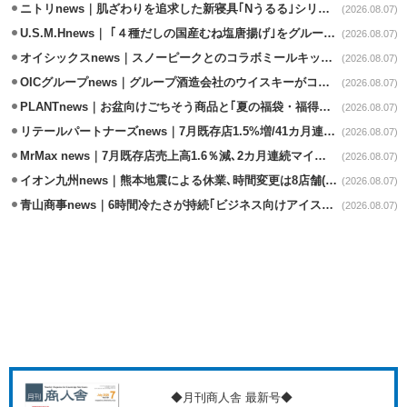
ニトリnews｜肌ざわりを追求した新寝具｢Nうるる｣シリーズを発売
(2026.08.07)
U.S.M.Hnews｜ ｢４種だしの国産むね塩唐揚げ｣をグループ610店で共同販促
(2026.08.07)
オイシックスnews｜スノーピークとのコラボミールキット8/13発売
(2026.08.07)
OICグループnews｜グループ酒造会社のウイスキーがコンペティション受賞
(2026.08.07)
PLANTnews｜お盆向けごちそう商品と｢夏の福袋・福得カート｣8/8から開催
(2026.08.07)
リテールパートナーズnews｜7月既存店1.5%増/41カ月連続増
(2026.08.07)
MrMax news｜7月既存店売上高1.6％減､2カ月連続マイナス
(2026.08.07)
イオン九州news｜熊本地震による休業､時間変更は8店舗(8/7時点)
(2026.08.07)
青山商事news｜6時間冷たさが持続｢ビジネス向けアイスベスト｣発売
(2026.08.07)
◆月刊商人舎 最新号◆