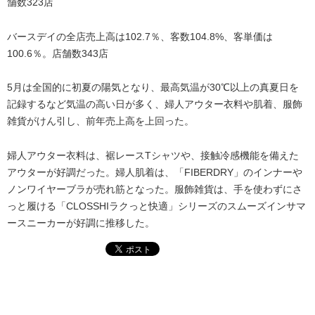
舗数323店
バースデイの全店売上高は102.7％、客数104.8%、客単価は
100.6％。店舗数343店
5月は全国的に初夏の陽気となり、最高気温が30℃以上の真夏日を
記録するなど気温の高い日が多く、婦人アウター衣料や肌着、服飾
雑貨がけん引し、前年売上高を上回った。
婦人アウター衣料は、裾レースTシャツや、接触冷感機能を備えた
アウターが好調だった。婦人肌着は、「FIBERDRY」のインナーや
ノンワイヤーブラが売れ筋となった。服飾雑貨は、手を使わずにさ
っと履ける「CLOSSHIラクっと快適」シリーズのスムーズインサマ
ースニーカーが好調に推移した。