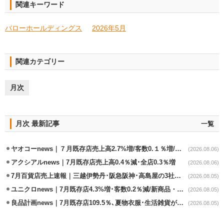
関連キーワード
バローホールディングス
2026年5月
関連カテゴリー
月次
月次 最新記事
一覧
ヤオコーnews｜７月既存店売上高2.7%増/客数0.１％増/客単価2.6％増
(2026.08.06)
アクシアルnews｜7月既存店売上高0.4％減･全店0.3％増
(2026.08.06)
7月百貨店売上速報｜三越伊勢丹･阪急阪神･高島屋の3社は増収
(2026.08.05)
ユニクロnews｜7月既存店4.3%増･客数0.2％減/新商品・夏物商品が好調
(2026.08.05)
良品計画news｜7月既存店109.5％､夏物衣服･生活雑貨が好調
(2026.08.05)