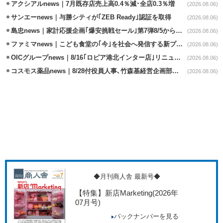
アクシアルnews｜7月既存店売上高0.4％減･全店0.3％増
(2026.08.06)
サンエーnews｜与勝シティが｢ZEB Ready｣認証を取得
(2026.08.06)
島忠news｜家計応援企画｢爆安挑戦セール｣第7弾8/5から開催
(2026.08.06)
ファミマnews｜こども食堂の｢今｣を社会へ発信する新プロジェクト始動
(2026.08.06)
OICグループnews｜8/16｢ロピア港北インター店｣リニューアル/食品売場拡大
(2026.08.06)
コスモス薬品news｜8/28付役員人事､竹森基経営企画部長が取締役昇格
(2026.08.06)
◆月刊商人舎 最新号◆
【特集】新店Marketing
(2026年
07月号)
バックナンバーを見る