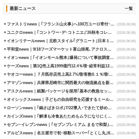
最新ニュース
一覧
ファストリnews｜｢フランス山火事｣へ100万ユーロ寄付･衣料5万点も提供
(2026.08.06)
ユニクロnews｜｢コントワー･デ･コトニエ｣’26秋冬コレクション8/28発売
(2026.08.06)
イオンリテールnews｜北欧スタイル｢グラニート｣日本１号店を自由が丘に開業
(2026.08.06)
平和堂news｜9/18フーズマーケット富山掛尾､アクロスプラザ内に出店
(2026.08.06)
イオンnews｜｢イオンモール熊本｣爆発について事故調査委員会設置
(2026.08.06)
ケーズnews｜第1Q売上高1999億円12.4％増･経常利益125.0%増
(2026.08.06)
ヤオコーnews｜７月既存店売上高2.7%増/客数0.１％増/客単価2.6％増
(2026.08.06)
アマゾンnews｜兵庫県尼崎市に関西最大の物流拠点を新設・市内2拠点目
(2026.08.06)
アスクルnews｜紙製パッケージを採用｢基本の救急セット｣8/5発売
(2026.08.06)
オイシックスnews｜子どもの自由研究を応援するミールキット8/6発売
(2026.08.06)
ローソンnews｜｢鍋さばきロボ｣7/22導入･できたて炒めメニューを提供
(2026.08.06)
カインズnews｜｢解凍も冷食あたためもムラになりにくいフラットレンジ｣発売
(2026.08.06)
セブンｰイレブンnews｜｢セブンプレミアム まるで和梨｣8/11から順次発売
(2026.08.06)
アルビスnews｜名古屋市で初･移動スーパー｢とくし丸｣8/4運行開始
(2026.08.06)