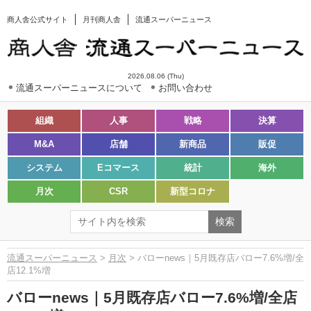
商人舎公式サイト
月刊商人舎
流通スーパーニュース
2026.08.06 (Thu)
流通スーパーニュースについて
お問い合わせ
組織
人事
戦略
決算
M&A
店舗
新商品
販促
システム
Eコマース
統計
海外
月次
CSR
新型コロナ
流通スーパーニュース
>
月次
> バローnews｜5月既存店バロー7.6%増/全
店12.1%増
バローnews｜5月既存店バロー7.6%増/全店