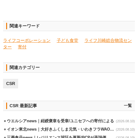
関連キーワード
ライフコーポレーション
子ども食堂
ライフ川崎総合物流セン
ター
寄付
関連カテゴリー
CSR
CSR 最新記事
一覧
ウエルシアnews｜紺綬褒章を受章/ユニセフへの寄付による
(2026.08.10)
イオン東北news｜大好きふくしま元気・いわきフラWAONの利用金額一部寄付
(2026.08.10)
三菱食品news｜レジリエンス認証を更新/BCPが高評価
(2026.08.10)