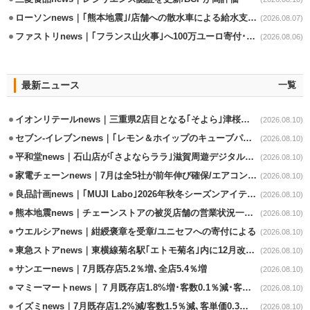
ローソンnews｜｢熊本地震｣/店舗への散水車による給水支援を開始
(2026.08.07)
ファストリnews｜｢フランス山火事｣へ100万ユーロ寄付･衣料5万点も提供
(2026.08.06)
最新ニュース
一覧
イオンリテールnews｜三重県2店目となる｢そよら｣津桜橋9/11オープン
(2026.08.10)
セブン-イレブンnews｜｢レモン＆ホイップのキューブパン｣8/11発売
(2026.08.10)
平和堂news｜石山店が｢さよならララ｣滋賀周遊デジタルラリースポットに選定
(2026.08.10)
家電チェーンnews｜7月は全5社が前年伸び確保/エアコン､テレビが好調
(2026.08.10)
良品計画news｜｢MUJI Labo｣2026年秋冬シーズンアイテム発売
(2026.08.10)
熊本地震news｜チェーンストアの被災店舗の営業状況一覧(8/10時点)
(2026.08.10)
ウエルシアnews｜紺綬褒章を受章/ユニセフへの寄付による
(2026.08.10)
東急ストアnews｜東横線菊名駅｢エトモ菊名｣内に12月改装オープン
(2026.08.10)
サンエーnews｜7月既存店5.2％増､全店5.4％増
(2026.08.10)
マミーマートnews｜７月既存店1.8%増･客数0.1％減･客単価1.9％増
(2026.08.10)
イズミnews｜7月既存店1.2%減/客数1.5％減､客単価0.3％増
(2026.08.10)