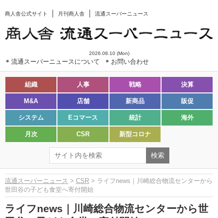
商人舎公式サイト
月刊商人舎
流通スーパーニュース
2026.08.10 (Mon)
流通スーパーニュースについて
お問い合わせ
組織
人事
戦略
決算
M&A
店舗
新商品
販促
システム
Eコマース
統計
海外
月次
CSR
新型コロナ
流通スーパーニュース
>
CSR
> ライフnews｜川崎総合物流センターから
世田谷の子ども食堂へ寄付開始
ライフnews｜川崎総合物流センターから世