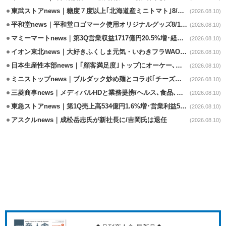
東武ストアnews｜糖度７度以上｢北海道産ミニトマト｣8/11販売
(2026.08.10)
平和堂news｜平和堂ロゴマーク使用オリジナルグッズ8/10販売開始
(2026.08.10)
マミーマートnews｜第3Q営業収益1717億円20.5%増･経常利益3.6%増
(2026.08.10)
イオン東北news｜大好きふくしま元気・いわきフラWAONの利用金額一部寄付
(2026.08.10)
日本生産性本部news｜｢顧客満足度｣トップにオーケー､コスモス薬品など選出
(2026.08.10)
ミニストップnews｜ブルダック炒め麺とコラボ｢チーズハットグ｣8/7発売
(2026.08.10)
三菱商事news｜メディパルHDと業務提携/ヘルス､食品､日用品で協業
(2026.08.10)
東急ストアnews｜第1Q売上高534億円1.6%増･営業利益5億円13.3%減
(2026.08.10)
アスクルnews｜成松岳志氏が新社長に/吉岡氏は退任
(2026.08.10)