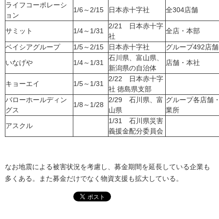
ライフコーポレーシ
1/6～2/15
日本赤十字社
全304店舗
ョン
2/21 日本赤十字
サミット
1/4～1/31
全店・本部
社
ベイシアグループ
1/5～2/15
日本赤十字社
グループ492店舗
石川県、富山県、
いなげや
1/4～1/31
店舗・本社
新潟県の自治体
2/22 日本赤十字
キョーエイ
1/5～1/31
社 徳島県支部
バローホールディン
2/29 石川県、富
グループ各店舗
1/8～1/28
グス
山県
業所
1/31 石川県災害
アスクル
義援金配分委員会
なお地震による被害状況を考慮し、募金期間を延長している企業も
多くある。また募金だけでなく物資支援も拡大している。