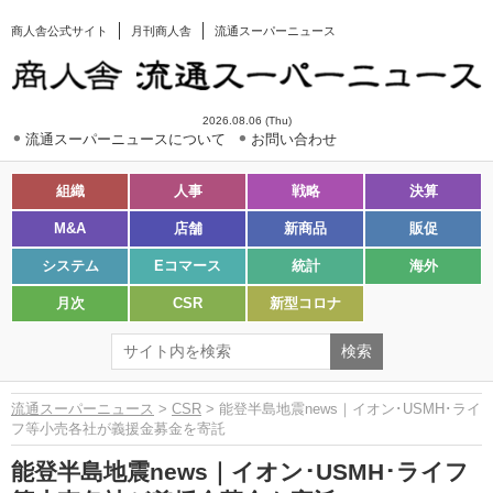
商人舎公式サイト
月刊商人舎
流通スーパーニュース
2026.08.06 (Thu)
流通スーパーニュースについて
お問い合わせ
組織
人事
戦略
決算
M&A
店舗
新商品
販促
システム
Eコマース
統計
海外
月次
CSR
新型コロナ
流通スーパーニュース
>
CSR
> 能登半島地震news｜イオン･USMH･ライ
フ等小売各社が義援金募金を寄託
能登半島地震news｜イオン･USMH･ライフ