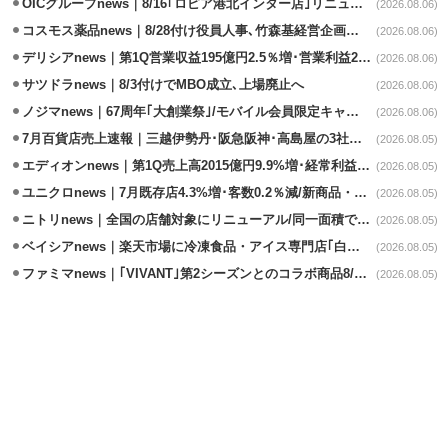
OICグループnews｜8/16｢ロピア港北インター店｣リニューアル/食品売場拡大
(2026.08.06)
コスモス薬品news｜8/28付け役員人事､竹森基経営企画部長が昇格
(2026.08.06)
デリシアnews｜第1Q営業収益195億円2.5％増･営業利益27.8%減
(2026.08.06)
サツドラnews｜8/3付けでMBO成立､上場廃止へ
(2026.08.06)
ノジマnews｜67周年｢大創業祭｣/モバイル会員限定キャンペーン実施
(2026.08.06)
7月百貨店売上速報｜三越伊勢丹･阪急阪神･高島屋の3社は増収
(2026.08.05)
エディオンnews｜第1Q売上高2015億円9.9%増･経常利益127.5%増
(2026.08.05)
ユニクロnews｜7月既存店4.3%増･客数0.2％減/新商品・夏物商品が好調
(2026.08.05)
ニトリnews｜全国の店舗対象にリニューアル/同一面積で品揃え24％拡大
(2026.08.05)
ベイシアnews｜楽天市場に冷凍食品・アイス専門店｢白くま屋｣オープン
(2026.08.05)
ファミマnews｜｢VIVANT｣第2シーズンとのコラボ商品8/7発売
(2026.08.05)