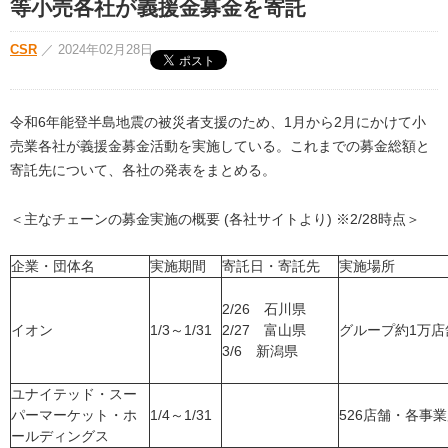
等小売各社が義援金募金を寄託
CSR
／
2024年02月28日
令和6年能登半島地震の被災者支援のため、1月から2月にかけて小
売業各社が義援金募金活動を実施している。これまでの募金総額と
寄託先について、各社の発表をまとめる。
＜主なチェーンの募金実施の概要 (各社サイトより) ※2/28時点＞
企業・団体名
実施期間
寄託日・寄託先
実施場所
2/26 石川県
イオン
1/3～1/31
2/27 富山県
グループ約1万店
3/6 新潟県
ユナイテッド・スー
パーマーケット・ホ
1/4～1/31
526店舗・各事
ールディングス