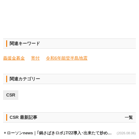
関連キーワード
義援金募金
寄付
令和6年能登半島地震
関連カテゴリー
CSR
CSR 最新記事
一覧
ローソンnews｜｢鍋さばきロボ｣7/22導入･出来たて炒めメニューを提供
(2026.08.06)