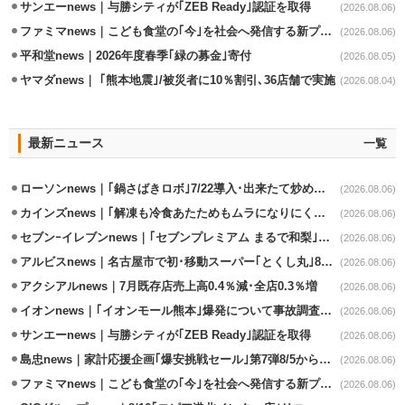
サンエーnews｜与勝シティが｢ZEB Ready｣認証を取得
(2026.08.06)
ファミマnews｜こども食堂の｢今｣を社会へ発信する新プロジェクト始動
(2026.08.06)
平和堂news｜2026年度春季｢緑の募金｣寄付
(2026.08.05)
ヤマダnews｜ ｢熊本地震｣/被災者に10％割引､36店舗で実施
(2026.08.04)
最新ニュース
一覧
ローソンnews｜｢鍋さばきロボ｣7/22導入･出来たて炒めメニューを提供
(2026.08.06)
カインズnews｜｢解凍も冷食あたためもムラになりにくいフラットレンジ｣発売
(2026.08.06)
セブンｰイレブンnews｜｢セブンプレミアム まるで和梨｣8/11から順次発売
(2026.08.06)
アルビスnews｜名古屋市で初･移動スーパー｢とくし丸｣8/4運行開始
(2026.08.06)
アクシアルnews｜7月既存店売上高0.4％減･全店0.3％増
(2026.08.06)
イオンnews｜｢イオンモール熊本｣爆発について事故調査委員会設置
(2026.08.06)
サンエーnews｜与勝シティが｢ZEB Ready｣認証を取得
(2026.08.06)
島忠news｜家計応援企画｢爆安挑戦セール｣第7弾8/5から開催
(2026.08.06)
ファミマnews｜こども食堂の｢今｣を社会へ発信する新プロジェクト始動
(2026.08.06)