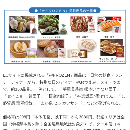
ECサイトに掲載される「@FROZEN」商品は、日常の朝食・ラン
チ・ディナーから、特別な日のディナーやおつまみ、スイーツま
で、約160品目。一例として、「芋屋長兵衛 熊本いきなり団子」
「セイヒョー 笹団子」「悟空肉餃子」「神楽坂五○番 肉まん」「友
盛貿易 翡翠蝦餃」「まい泉 ヒレカツサンド」などが挙げられる。
価格帯は298円（本体価格、以下同）から3680円。配送エリアは全
国（沖縄県本島を除く全国離島地域は対象外）で、クール便（冷