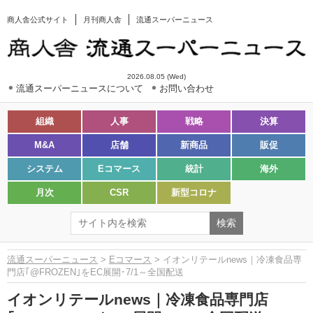
商人舎公式サイト
月刊商人舎
流通スーパーニュース
2026.08.05 (Wed)
流通スーパーニュースについて
お問い合わせ
組織
人事
戦略
決算
M&A
店舗
新商品
販促
システム
Eコマース
統計
海外
月次
CSR
新型コロナ
流通スーパーニュース
>
Eコマース
> イオンリテールnews｜冷凍食品専
門店｢@FROZEN｣をEC展開･7/1～全国配送
イオンリテールnews｜冷凍食品専門店