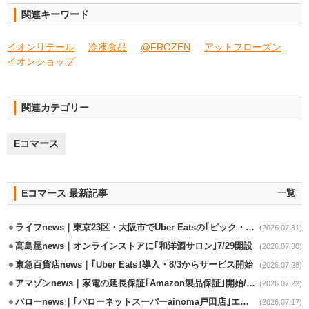
関連キーワード
イオンリテール
冷凍食品
@FROZEN
アットフローズン
イオンショップ
関連カテゴリー
Eコマース
Eコマース 最新記事
一覧
ライフnews｜東京23区・大阪市でUber Eatsの｢ピック・パック・ペイ｣導入
(2026.07.31)
高島屋news｜オンラインストアに｢和洋酒サロン｣7/29開設
(2026.07.30)
東急百貨店news｜｢Uber Eats｣導入・8/3からサービス開始
(2026.07.28)
アマゾンnews｜家電の延長保証｢Amazon製品保証｣開始/購入～修理Web完結
(2026.07.22)
バローnews｜｢バローネットスーパーainoma戸田店｣エリア拡大
(2026.07.17)