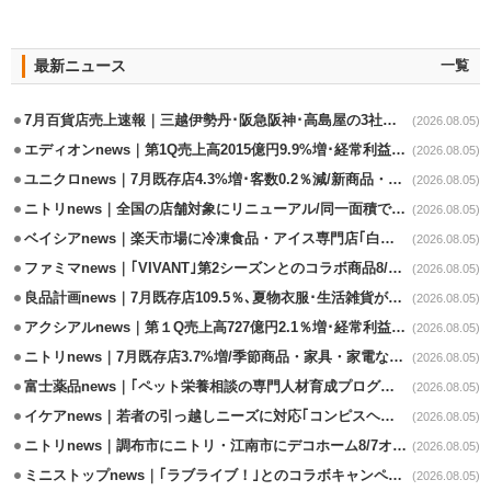
最新ニュース
一覧
7月百貨店売上速報｜三越伊勢丹･阪急阪神･高島屋の3社は増収
(2026.08.05)
エディオンnews｜第1Q売上高2015億円9.9%増･経常利益127.5%増
(2026.08.05)
ユニクロnews｜7月既存店4.3%増･客数0.2％減/新商品・夏物商品が好調
(2026.08.05)
ニトリnews｜全国の店舗対象にリニューアル/同一面積で品揃え24％拡大
(2026.08.05)
ベイシアnews｜楽天市場に冷凍食品・アイス専門店｢白くま屋｣オープン
(2026.08.05)
ファミマnews｜｢VIVANT｣第2シーズンとのコラボ商品8/7発売
(2026.08.05)
良品計画news｜7月既存店109.5％､夏物衣服･生活雑貨が好調
(2026.08.05)
アクシアルnews｜第１Q売上高727億円2.1％増･経常利益6.6％減
(2026.08.05)
ニトリnews｜7月既存店3.7%増/季節商品・家具・家電など好調
(2026.08.05)
富士薬品news｜｢ペット栄養相談の専門人材育成プログラム｣7月から開始
(2026.08.05)
イケアnews｜若者の引っ越しニーズに対応｢コンピスヘング｣コレクション発売
(2026.08.05)
ニトリnews｜調布市にニトリ・江南市にデコホーム8/7オープン
(2026.08.05)
ミニストップnews｜｢ラブライブ！｣とのコラボキャンペーン8/5から開催
(2026.08.05)