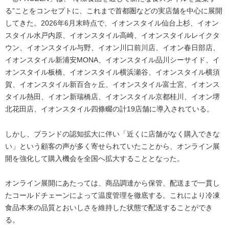
る”ことをコンセプトに、これまで首都圏などの実店舗を中心に展開
してきた。2026年6月末時点で、イオンスタイル仙台上杉、イオン
スタイル水戸内原、イオンスタイル高崎、イオンスタイルレイクタ
ウン、イオンスタイル与野、イオン川口前川店、イオン春日部店、
イオンスタイル新浦安MONA、イオンスタイル品川シーサイド、イ
オンスタイル板橋、イオンスタイル横浜瀬谷、イオンスタイル横須
賀、イオンスタイル新百合ヶ丘、イオンスタイル富士宮、イオンス
タイル熱田、イオン新瑞橋店、イオンスタイル京都桂川、イオン堺
北花田店、イオンスタイル四條畷の計19店舗に導入されている。
しかし、ブランドの認知拡大に伴い「近くに店舗がなく購入できな
い」という顧客の声が多く寄せられていたことから、オンライン展
開を強化して購入機会を全国へ拡大することとなった。
オンライン展開にあたっては、商品調達から保管、配送まで一貫し
たコールドチェーンによって温度管理を徹底する。これにより冷凍
食品本来の品質とおいしさを維持した状態で配送することができ
る。