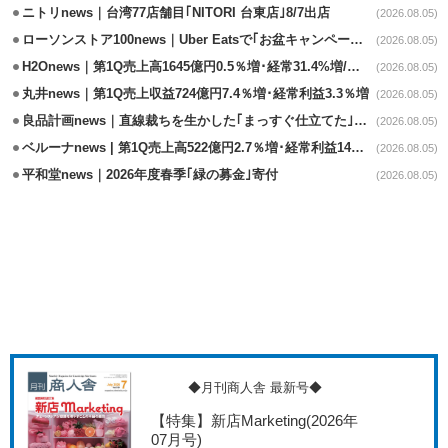
ニトリnews｜台湾77店舗目｢NITORI 台東店｣8/7出店
(2026.08.05)
ローソンストア100news｜Uber Eatsで｢お盆キャンペーン｣8/3～8/16開催
(2026.08.05)
H2Onews｜第1Q売上高1645億円0.5％増･経常31.4%増/百貨店事業が伸長
(2026.08.05)
丸井news｜第1Q売上収益724億円7.4％増･経常利益3.3％増
(2026.08.05)
良品計画news｜直線裁ちを生かした｢まっすぐ仕立てた｣シリーズ発売
(2026.08.05)
ベルーナnews | 第1Q売上高522億円2.7％増･経常利益14億円8.8％増
(2026.08.05)
平和堂news｜2026年度春季｢緑の募金｣寄付
(2026.08.05)
◆月刊商人舎 最新号◆
【特集】新店Marketing
(2026年
07月号)