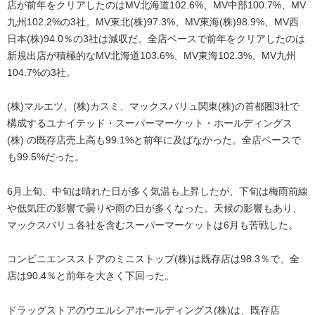
店が前年をクリアしたのはMV北海道102.6%、MV中部100.7%、MV
九州102.2%の3社。MV東北(株)97.3%、MV東海(株)98.9%、MV西
日本(株)94.0％の3社は減収だ。全店ベースで前年をクリアしたのは
新規出店が積極的なMV北海道103.6%、MV東海102.3%、MV九州
104.7%の3社。
(株)マルエツ、(株)カスミ、マックスバリュ関東(株)の首都圏3社で
構成するユナイテッド・スーパーマーケット・ホールディングス
(株) の既存店売上高も99.1%と前年に及ばなかった。全店ベースで
も99.5%だった。
6月上旬、中旬は晴れた日が多く気温も上昇したが、下旬は梅雨前線
や低気圧の影響で曇りや雨の日が多くなった。天候の影響もあり、
マックスバリュ各社を含むスーパーマーケットは6月も苦戦した。
コンビニエンスストアのミニストップ(株)は既存店は98.3％で、全
店は90.4％と前年を大きく下回った。
ドラッグストアのウエルシアホールディングス(株)は、既存店