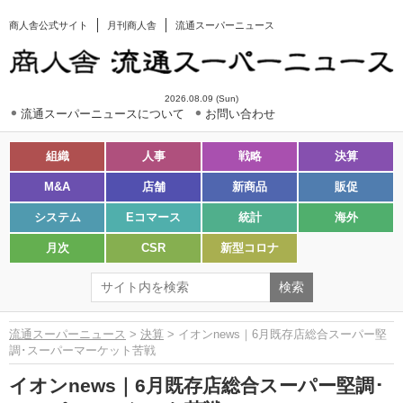
商人舎公式サイト
月刊商人舎
流通スーパーニュース
2026.08.09 (Sun)
流通スーパーニュースについて
お問い合わせ
組織
人事
戦略
決算
M&A
店舗
新商品
販促
システム
Eコマース
統計
海外
月次
CSR
新型コロナ
流通スーパーニュース
>
決算
> イオンnews｜6月既存店総合スーパー堅
調･スーパーマーケット苦戦
イオンnews｜6月既存店総合スーパー堅調･