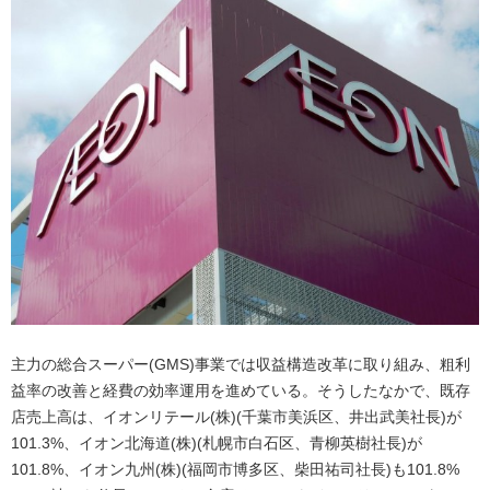
主力の総合スーパー(GMS)事業では収益構造改革に取り組み、粗利
益率の改善と経費の効率運用を進めている。そうしたなかで、既存
店売上高は、イオンリテール(株)(千葉市美浜区、井出武美社長)が
101.3%、イオン北海道(株)(札幌市白石区、青柳英樹社長)が
101.8%、イオン九州(株)(福岡市博多区、柴田祐司社長)も101.8%