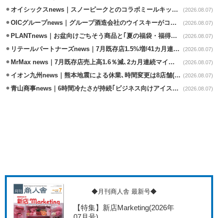
オイシックスnews｜スノーピークとのコラボミールキット8/13発売
(2026.08.07)
OICグループnews｜グループ酒造会社のウイスキーがコンペティション受賞
(2026.08.07)
PLANTnews｜お盆向けごちそう商品と｢夏の福袋・福得カート｣8/8から開催
(2026.08.07)
リテールパートナーズnews｜7月既存店1.5%増/41カ月連続増
(2026.08.07)
MrMax news｜7月既存店売上高1.6％減､2カ月連続マイナス
(2026.08.07)
イオン九州news｜熊本地震による休業､時間変更は8店舗(8/7時点)
(2026.08.07)
青山商事news｜6時間冷たさが持続｢ビジネス向けアイスベスト｣発売
(2026.08.07)
◆月刊商人舎 最新号◆
【特集】新店Marketing
(2026年
07月号)