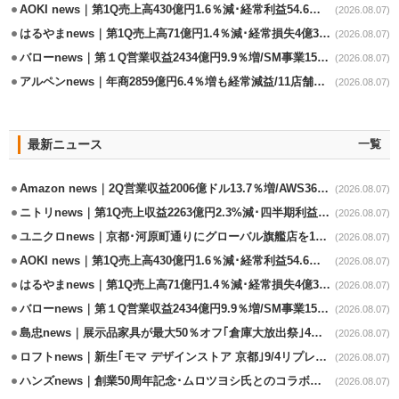
AOKI news｜第1Q売上高430億円1.6％減･経常利益54.6％減
(2026.08.07)
はるやまnews｜第1Q売上高71億円1.4％減･経常損失4億3800万円
(2026.08.07)
バローnews｜第１Q営業収益2434億円9.9％増/SM事業15.5％増と絶好調
(2026.08.07)
アルペンnews｜年商2859億円6.4％増も経常減益/11店舗出店､4店閉鎖
(2026.08.07)
最新ニュース
一覧
Amazon news｜2Q営業収益2006億ドル13.7％増/AWS36.8％％増が貢献
(2026.08.07)
ニトリnews｜第1Q売上収益2263億円2.3%減･四半期利益1.4％減
(2026.08.07)
ユニクロnews｜京都･河原町通りにグローバル旗艦店を11/6開設
(2026.08.07)
AOKI news｜第1Q売上高430億円1.6％減･経常利益54.6％減
(2026.08.07)
はるやまnews｜第1Q売上高71億円1.4％減･経常損失4億3800万円
(2026.08.07)
バローnews｜第１Q営業収益2434億円9.9％増/SM事業15.5％増と絶好調
(2026.08.07)
島忠news｜展示品家具が最大50％オフ｢倉庫大放出祭｣4店舗限定で開催
(2026.08.07)
ロフトnews｜新生｢モマ デザインストア 京都｣9/4リプレイスオープン
(2026.08.07)
ハンズnews｜創業50周年記念･ムロツヨシ氏とのコラボ企画｢ムロハンズ｣開催
(2026.08.07)