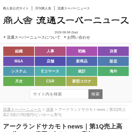
商人舎公式サイト
月刊商人舎
流通スーパーニュース
2026.08.08 (Sat)
流通スーパーニュースについて
お問い合わせ
組織
人事
戦略
決算
M&A
店舗
新商品
販促
システム
Eコマース
統計
海外
月次
CSR
新型コロナ
流通スーパーニュース
>
決算
> アークランドサカモトnews｜第1Q売上
高2.5倍の782億円/ビバホーム寄与
アークランドサカモトnews｜第1Q売上高