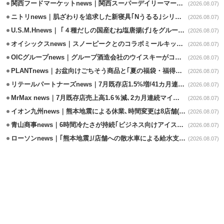
関西フードマーケットnews｜関西スーパーデイリーマート蒲生店8/7改装
(2026.08.07)
ニトリnews｜肌ざわりを追求した新寝具｢Nうるる｣シリーズを発売
(2026.08.07)
U.S.M.Hnews｜ ｢４種だしの国産むね塩唐揚げ｣をグループ610店で共同販促
(2026.08.07)
オイシックスnews｜スノーピークとのコラボミールキット8/13発売
(2026.08.07)
OICグループnews｜グループ酒造会社のウイスキーがコンペティション受賞
(2026.08.07)
PLANTnews｜お盆向けごちそう商品と｢夏の福袋・福得カート｣8/8から開催
(2026.08.07)
リテールパートナーズnews｜7月既存店1.5%増/41カ月連続増
(2026.08.07)
MrMax news｜7月既存店売上高1.6％減､2カ月連続マイナス
(2026.08.07)
イオン九州news｜熊本地震による休業､時間変更は8店舗(8/7時点)
(2026.08.07)
青山商事news｜6時間冷たさが持続｢ビジネス向けアイスベスト｣発売
(2026.08.07)
ローソンnews｜｢熊本地震｣/店舗への散水車による給水支援を開始
(2026.08.07)