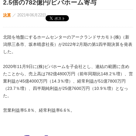
2.5倍の782億円/ビバホーム寄与
決算
／
2021年06月22日
北陸を地盤にするホームセンターのアークランドサカモト(株)（新
潟県三条市、坂本晴彦社長）が2022年2月期の第1四半期決算を発表
した。
2020年11月9日に(株)ビバホームを子会社とし、連結の範囲に含め
たことから、売上高は782億4800万円（前年同期比148.2％増）、営
業利益が45億4000万円（14.3％増）、経常利益が51億7800万円
（23.7％増）、四半期純利益が25億7600万円（10.9％増）となっ
た。
営業利益率5.8％、経常利益率6.6％。