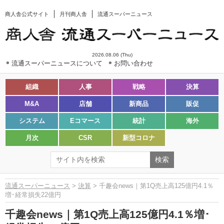
商人舎公式サイト
月刊商人舎
流通スーパーニュース
2026.08.06 (Thu)
流通スーパーニュースについて
お問い合わせ
組織
人事
戦略
決算
M&A
店舗
新商品
販促
システム
Eコマース
統計
海外
月次
CSR
新型コロナ
流通スーパーニュース
>
決算
> 千趣会news｜第1Q売上高125億円4.1％
増･経常損失22億円
千趣会news｜第1Q売上高125億円4.1％増･