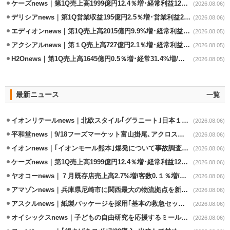
ケーズnews｜第1Q売上高1999億円12.4％増･経常利益125.0%増
(2026.08.06)
デリシアnews｜第1Q営業収益195億円2.5％増･営業利益27.8%減
(2026.08.06)
エディオンnews｜第1Q売上高2015億円9.9%増･経常利益127.5%増
(2026.08.05)
アクシアルnews｜第１Q売上高727億円2.1％増･経常利益6.6％減
(2026.08.05)
H2Onews｜第1Q売上高1645億円0.5％増･経常31.4%増/百貨店事業が伸長
(2026.08.05)
最新ニュース
一覧
イオンリテールnews｜北欧スタイル｢グラニート｣日本１号店を自由が丘に開業
(2026.08.06)
平和堂news｜9/18フーズマーケット富山掛尾､アクロスプラザ内に出店
(2026.08.06)
イオンnews｜｢イオンモール熊本｣爆発について事故調査委員会設置
(2026.08.06)
ケーズnews｜第1Q売上高1999億円12.4％増･経常利益125.0%増
(2026.08.06)
ヤオコーnews｜７月既存店売上高2.7%増/客数0.１％増/客単価2.6％増
(2026.08.06)
アマゾンnews｜兵庫県尼崎市に関西最大の物流拠点を新設・市内2拠点目
(2026.08.06)
アスクルnews｜紙製パッケージを採用｢基本の救急セット｣8/5発売
(2026.08.06)
オイシックスnews｜子どもの自由研究を応援するミールキット8/6発売
(2026.08.06)