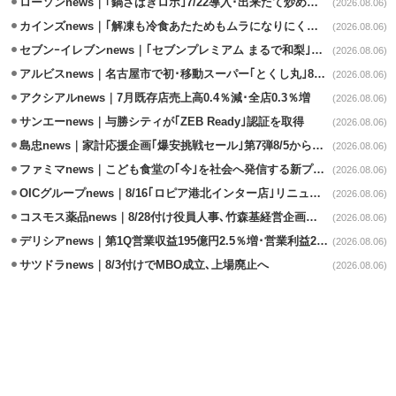
ローソンnews｜｢鍋さばきロボ｣7/22導入･出来たて炒めメニューを提供
(2026.08.06)
カインズnews｜｢解凍も冷食あたためもムラになりにくいフラットレンジ｣発売
(2026.08.06)
セブンｰイレブンnews｜｢セブンプレミアム まるで和梨｣8/11から順次発売
(2026.08.06)
アルビスnews｜名古屋市で初･移動スーパー｢とくし丸｣8/4運行開始
(2026.08.06)
アクシアルnews｜7月既存店売上高0.4％減･全店0.3％増
(2026.08.06)
サンエーnews｜与勝シティが｢ZEB Ready｣認証を取得
(2026.08.06)
島忠news｜家計応援企画｢爆安挑戦セール｣第7弾8/5から開催
(2026.08.06)
ファミマnews｜こども食堂の｢今｣を社会へ発信する新プロジェクト始動
(2026.08.06)
OICグループnews｜8/16｢ロピア港北インター店｣リニューアル/食品売場拡大
(2026.08.06)
コスモス薬品news｜8/28付け役員人事､竹森基経営企画部長が昇格
(2026.08.06)
デリシアnews｜第1Q営業収益195億円2.5％増･営業利益27.8%減
(2026.08.06)
サツドラnews｜8/3付けでMBO成立､上場廃止へ
(2026.08.06)