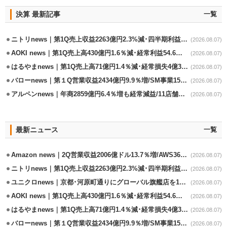
決算 最新記事
一覧
ニトリnews｜第1Q売上収益2263億円2.3%減･四半期利益1.4％減
(2026.08.07)
AOKI news｜第1Q売上高430億円1.6％減･経常利益54.6％減
(2026.08.07)
はるやまnews｜第1Q売上高71億円1.4％減･経常損失4億3800万円
(2026.08.07)
バローnews｜第１Q営業収益2434億円9.9％増/SM事業15.5％増と絶好調
(2026.08.07)
アルペンnews｜年商2859億円6.4％増も経常減益/11店舗出店､4店閉鎖
(2026.08.07)
最新ニュース
一覧
Amazon news｜2Q営業収益2006億ドル13.7％増/AWS36.8％％増が貢献
(2026.08.07)
ニトリnews｜第1Q売上収益2263億円2.3%減･四半期利益1.4％減
(2026.08.07)
ユニクロnews｜京都･河原町通りにグローバル旗艦店を11/6開設
(2026.08.07)
AOKI news｜第1Q売上高430億円1.6％減･経常利益54.6％減
(2026.08.07)
はるやまnews｜第1Q売上高71億円1.4％減･経常損失4億3800万円
(2026.08.07)
バローnews｜第１Q営業収益2434億円9.9％増/SM事業15.5％増と絶好調
(2026.08.07)