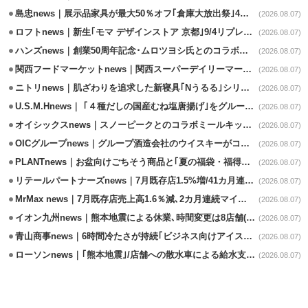
島忠news｜展示品家具が最大50％オフ｢倉庫大放出祭｣4店舗限定で開催
(2026.08.07)
ロフトnews｜新生｢モマ デザインストア 京都｣9/4リプレイスオープン
(2026.08.07)
ハンズnews｜創業50周年記念･ムロツヨシ氏とのコラボ企画｢ムロハンズ｣開催
(2026.08.07)
関西フードマーケットnews｜関西スーパーデイリーマート蒲生店8/7改装
(2026.08.07)
ニトリnews｜肌ざわりを追求した新寝具｢Nうるる｣シリーズを発売
(2026.08.07)
U.S.M.Hnews｜ ｢４種だしの国産むね塩唐揚げ｣をグループ610店で共同販促
(2026.08.07)
オイシックスnews｜スノーピークとのコラボミールキット8/13発売
(2026.08.07)
OICグループnews｜グループ酒造会社のウイスキーがコンペティション受賞
(2026.08.07)
PLANTnews｜お盆向けごちそう商品と｢夏の福袋・福得カート｣8/8から開催
(2026.08.07)
リテールパートナーズnews｜7月既存店1.5%増/41カ月連続増
(2026.08.07)
MrMax news｜7月既存店売上高1.6％減､2カ月連続マイナス
(2026.08.07)
イオン九州news｜熊本地震による休業､時間変更は8店舗(8/7時点)
(2026.08.07)
青山商事news｜6時間冷たさが持続｢ビジネス向けアイスベスト｣発売
(2026.08.07)
ローソンnews｜｢熊本地震｣/店舗への散水車による給水支援を開始
(2026.08.07)