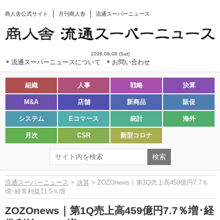
商人舎公式サイト
月刊商人舎
流通スーパーニュース
2026.08.08 (Sat)
流通スーパーニュースについて
お問い合わせ
組織
人事
戦略
決算
M&A
店舗
新商品
販促
システム
Eコマース
統計
海外
月次
CSR
新型コロナ
流通スーパーニュース
>
決算
> ZOZOnews｜第1Q売上高459億円7.7％
増･経常利益11.5％増
ZOZOnews｜第1Q売上高459億円7.7％増･経