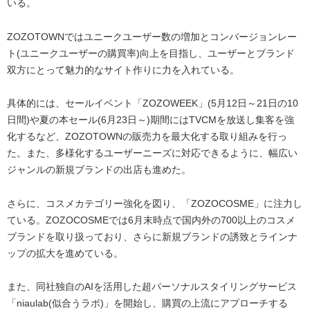
いる。
ZOZOTOWNではユニークユーザー数の増加とコンバージョンレー
ト(ユニークユーザーの購買率)向上を目指し、ユーザーとブランド
双方にとって魅力的なサイト作りに力を入れている。
具体的には、セールイベント「ZOZOWEEK」(5月12日～21日の10
日間)や夏の本セール(6月23日～)期間にはTVCMを放送し集客を強
化するなど、ZOZOTOWNの販売力を最大化する取り組みを行っ
た。また、多様化するユーザーニーズに対応できるように、幅広い
ジャンルの新規ブランドの出店も進めた。
さらに、コスメカテゴリー強化を図り、「ZOZOCOSME」に注力し
ている。ZOZOCOSMEでは6月末時点で国内外の700以上のコスメ
ブランドを取り扱っており、さらに新規ブランドの誘致とラインナ
ップの拡大を進めている。
また、同社独自のAIを活用した超パーソナルスタイリングサービス
「niaulab(似合うラボ)」を開始し、購買の上流にアプローチする