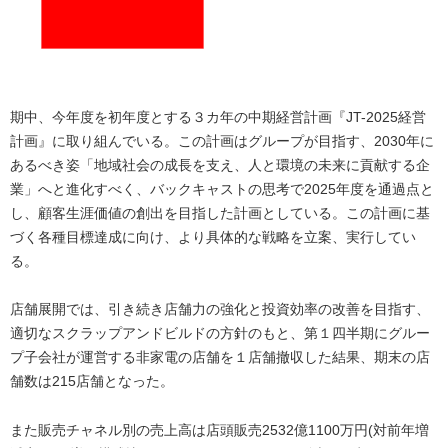
期中、今年度を初年度とする３カ年の中期経営計画『JT-2025経営
計画』に取り組んでいる。この計画はグループが目指す、2030年に
あるべき姿「地域社会の成長を支え、人と環境の未来に貢献する企
業」へと進化すべく、バックキャストの思考で2025年度を通過点と
し、顧客生涯価値の創出を目指した計画としている。この計画に基
づく各種目標達成に向け、より具体的な戦略を立案、実行してい
る。
店舗展開では、引き続き店舗力の強化と投資効率の改善を目指す、
適切なスクラップアンドビルドの方針のもと、第１四半期にグルー
プ子会社が運営する非家電の店舗を１店舗撤収した結果、期末の店
舗数は215店舗となった。
また販売チャネル別の売上高は店頭販売2532億1100万円(対前年増