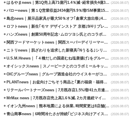
はるやまnews｜第1Q売上高71億円1.4％減･経常損失4億3800万円
(2026.08.07)
バローnews｜第１Q営業収益2434億円9.9％増/SM事業15.5％増と絶好調
(2026.08.07)
島忠news｜展示品家具が最大50％オフ｢倉庫大放出祭｣4店舗限定で開催
(2026.08.07)
ロフトnews｜新生｢モマ デザインストア 京都｣9/4リプレイスオープン
(2026.08.07)
ハンズnews｜創業50周年記念･ムロツヨシ氏とのコラボ企画｢ムロハンズ｣開催
(2026.08.07)
関西フードマーケットnews｜関西スーパーデイリーマート蒲生店8/7改装
(2026.08.07)
ニトリnews｜肌ざわりを追求した新寝具｢Nうるる｣シリーズを発売
(2026.08.07)
U.S.M.Hnews｜ ｢４種だしの国産むね塩唐揚げ｣をグループ610店で共同販促
(2026.08.07)
オイシックスnews｜スノーピークとのコラボミールキット8/13発売
(2026.08.07)
OICグループnews｜グループ酒造会社のウイスキーがコンペティション受賞
(2026.08.07)
PLANTnews｜お盆向けごちそう商品と｢夏の福袋・福得カート｣8/8から開催
(2026.08.07)
リテールパートナーズnews｜7月既存店1.5%増/41カ月連続増
(2026.08.07)
MrMax news｜7月既存店売上高1.6％減､2カ月連続マイナス
(2026.08.07)
イオン九州news｜熊本地震による休業､時間変更は8店舗(8/7時点)
(2026.08.07)
青山商事news｜6時間冷たさが持続｢ビジネス向けアイスベスト｣発売
(2026.08.07)