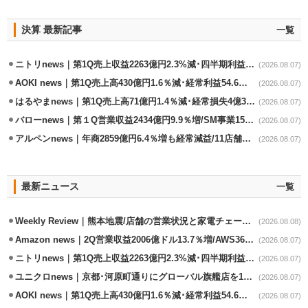
決算 最新記事
一覧
ニトリnews｜第1Q売上収益2263億円2.3%減･四半期利益1.4％減
(2026.08.07)
AOKI news｜第1Q売上高430億円1.6％減･経常利益54.6％減
(2026.08.07)
はるやまnews｜第1Q売上高71億円1.4％減･経常損失4億3800万円
(2026.08.07)
バローnews｜第１Q営業収益2434億円9.9％増/SM事業15.5％増と絶好調
(2026.08.07)
アルペンnews｜年商2859億円6.4％増も経常減益/11店舗出店､4店閉鎖
(2026.08.07)
最新ニュース
一覧
Weekly Review｜熊本地震/店舗の営業状況と家電チェーンの支援策
(2026.08.08)
Amazon news｜2Q営業収益2006億ドル13.7％増/AWS36.8％％増が貢献
(2026.08.07)
ニトリnews｜第1Q売上収益2263億円2.3%減･四半期利益1.4％減
(2026.08.07)
ユニクロnews｜京都･河原町通りにグローバル旗艦店を11/6開設
(2026.08.07)
AOKI news｜第1Q売上高430億円1.6％減･経常利益54.6％減
(2026.08.07)