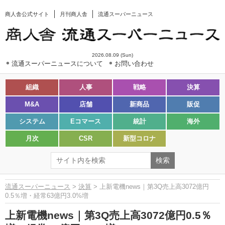
商人舎公式サイト
月刊商人舎
流通スーパーニュース
2026.08.09 (Sun)
流通スーパーニュースについて
お問い合わせ
組織
人事
戦略
決算
M&A
店舗
新商品
販促
システム
Eコマース
統計
海外
月次
CSR
新型コロナ
流通スーパーニュース
>
決算
> 上新電機news｜第3Q売上高3072億円
0.5％増・経常63億円3.0%増
上新電機news｜第3Q売上高3072億円0.5％