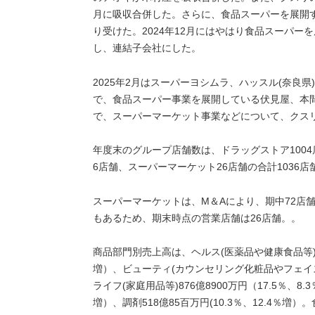
月に吸収合併した。さらに、食品スーパーを展開す
り受けた。2024年12月にはやはり食品スーパ
し、連結子会社にした。
2025年2月はスーパーヨシムラ、ハッスル(奈良
で、食品スーパー事業を展開している伏見屋、本間物産
で、スーパーマーケット事業などについて、クス
年度末のグループ店舗数は、ドラッグストア1004
6店舗、スーパーマーケット26店舗の合計1036店
スーパーマーケットは、M＆Aにより、期中72店
もあるため、期末時点の営業店舗は26店舗。。
商品部門別売上高は、ヘルス(医薬品や健康食品等)44
増）、ビューティ(カウンセリング化粧品やフェイスケア
ライフ(家庭用品等)876億8900万円（17.5％、8.3
増）、調剤518億85百万円(10.3％、12.4％増