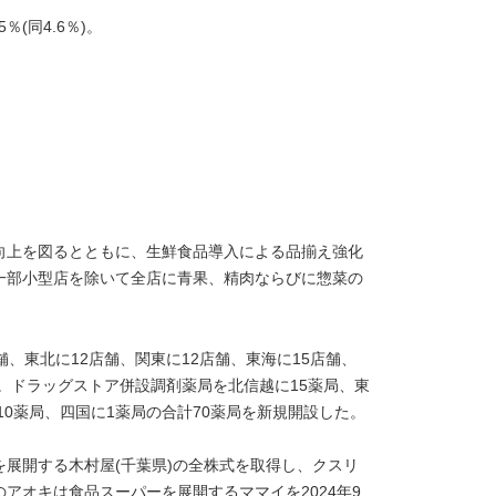
％(同4.6％)。
向上を図るとともに、生鮮食品導入による品揃え強化
一部小型店を除いて全店に青果、精肉ならびに惣菜の
、東北に12店舗、関東に12店舗、東海に15店舗、
た。ドラッグストア併設調剤薬局を北信越に15薬局、東
10薬局、四国に1薬局の合計70薬局を新規開設した。
トを展開する木村屋(千葉県)の全株式を取得し、クスリ
アオキは食品スーパーを展開するママイを2024年9