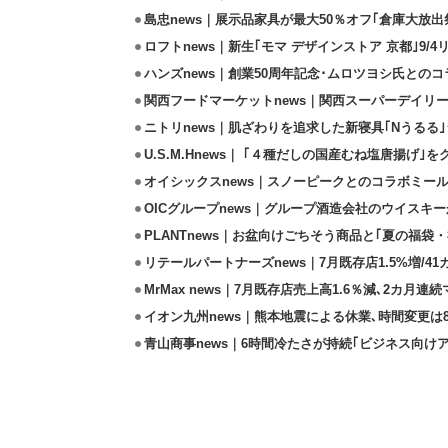
島忠news｜展示品家具が最大50％オフ｢倉庫大放出
ロフトnews｜新生｢モマ デザインストア 京都｣9/
ハンズnews｜創業50周年記念･ムロツヨシ氏との
関西フードマーケットnews｜関西スーパーデイリー
ニトリnews｜肌ざわりを追求した新寝具｢Nうるる
U.S.M.Hnews｜ ｢４種だしの国産むね塩唐揚げ｣
オイシックスnews｜スノーピークとのコラボミールキ
OICグループnews｜グループ酒造会社のウイスキ
PLANTnews｜お盆向けごちそう商品と｢夏の福袋・
リテールパートナーズnews｜7月既存店1.5%増/4
MrMax news｜7月既存店売上高1.6％減､2カ月連
イオン九州news｜熊本地震による休業､時間変更は8店
青山商事news｜6時間冷たさが持続｢ビジネス向け