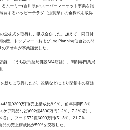
るムーミー(香川県)のスーパーマーケット事業を譲
ーを展開するハッピーテラダ（滋賀県）の全株式を取得
県)の全株式を取得し、吸収合併した。加えて、同日付
、トップマートおよびLogiPlanning仙台との間
リのアオキが事業譲受した。
店舗、（うち調剤薬局併設664店舗）、調剤専門薬局
舗。
舗を新たに取得したが、改装などにより閉鎖中の店舗
3億9200万円(売上構成比8.9％、前年同期5.3％
商品など)602億4300万円(12％、7.2％増）、
％増）、フード572億6000万円(51.3％、21.7％
）。食品の売上構成比が50%を突破した。