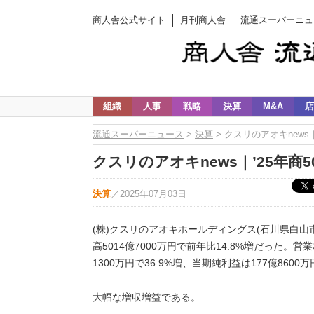
商人舎公式サイト
月刊商人舎
流通スーパーニュ
組織
人事
戦略
決算
M&A
店
流通スーパーニュース
>
決算
> クスリのアオキnews｜
クスリのアオキnews｜’25年商50
決算
／
2025年07月03日
(株)クスリのアオキホールディングス(石川県白山
高5014億7000万円で前年比14.8%増だった。営業
1300万円で36.9%増、当期純利益は177億8600
大幅な増収増益である。