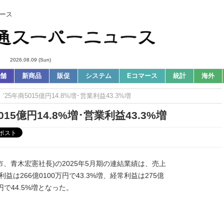
ース
2026.08.09 (Sun)
舗
新商品
販促
システム
Eコマース
統計
海外
’25年商5015億円14.8%増･営業利益43.3%増
15億円14.8%増･営業利益43.3%増
市、青木宏憲社長)の2025年5月期の連結業績は、売上
利益は266億0100万円で43.3%増、経常利益は275億
万円で44.5%増となった。