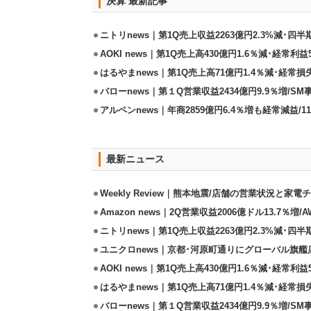
決算 最新記事
ニトリnews｜第1Q売上収益2263億円2.3%減･四半
AOKI news｜第1Q売上高430億円1.6％減･経常利益5
はるやまnews｜第1Q売上高71億円1.4％減･経常損失
バローnews｜第１Q営業収益2434億円9.9％増/SM
アルペンnews｜年商2859億円6.4％増も経常減益/
最新ニュース
Weekly Review｜熊本地震/店舗の営業状況と家
Amazon news｜2Q営業収益2006億ドル13.7％増/
ニトリnews｜第1Q売上収益2263億円2.3%減･四半
ユニクロnews｜京都･河原町通りにグローバル旗艦店
AOKI news｜第1Q売上高430億円1.6％減･経常利益5
はるやまnews｜第1Q売上高71億円1.4％減･経常損失
バローnews｜第１Q営業収益2434億円9.9％増/SM