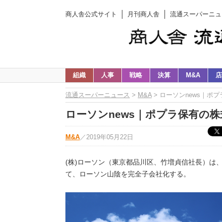
商人舎公式サイト
月刊商人舎
流通スーパーニュ
組織
人事
戦略
決算
M&A
店
流通スーパーニュース
>
M&A
> ローソンnews｜ポ
ローソンnews｜ポプラ保有の株
M&A
／
2019年05月22日
(株)ローソン（東京都品川区、竹増貞信社長）は
て、ローソン山陰を完全子会社化する。