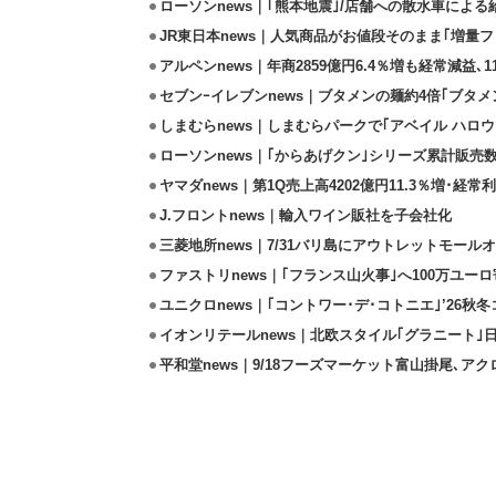
ローソンnews｜｢熊本地震｣/店舗への散水車によ
JR東日本news｜人気商品がお値段そのまま｢増量フェ
アルペンnews｜年商2859億円6.4％増も経常減益､
セブンｰイレブンnews｜ブタメンの麺約4倍｢ブタメン
しまむらnews｜しまむらパークで｢アベイル ハロ
ローソンnews｜｢からあげクン｣シリーズ累計販売数
ヤマダnews｜第1Q売上高4202億円11.3％増･経常利
J.フロントnews｜輸入ワイン販社を子会社化
三菱地所news｜7/31バリ島にアウトレットモール
ファストリnews｜｢フランス山火事｣へ100万ユー
ユニクロnews｜｢コントワー･デ･コトニエ｣’26秋冬
イオンリテールnews｜北欧スタイル｢グラニート｣
平和堂news｜9/18フーズマーケット富山掛尾､ア