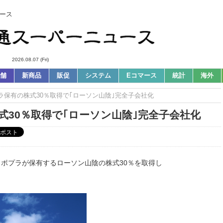
ース
2026.08.07 (Fri)
舗
新商品
販促
システム
Eコマース
統計
海外
プラ保有の株式30％取得で｢ローソン山陰｣完全子会社化
式30％取得で｢ローソン山陰｣完全子会社化
、ポプラが保有するローソン山陰の株式30％を取得し