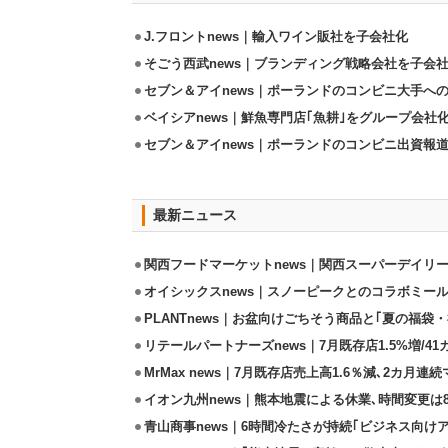
J.フロントnews｜輸入ワイン販社を子会社化
そごう西武news｜ブランディング戦略会社を子会
セブン＆アイnews｜ポーランドのコンビニ大手へ
ベイシアnews｜鮮魚専門店｢魚耕｣をグループ会社
セブン＆アイnews｜ポーランドのコンビニ出資報
最新ニュース
関西フードマーケットnews｜関西スーパーデイリー
オイシックスnews｜スノーピークとのコラボミールキ
PLANTnews｜お盆向けごちそう商品と｢夏の福袋・
リテールパートナーズnews｜7月既存店1.5%増/4
MrMax news｜7月既存店売上高1.6％減､2カ月連
イオン九州news｜熊本地震による休業､時間変更は8店
青山商事news｜6時間冷たさが持続｢ビジネス向け