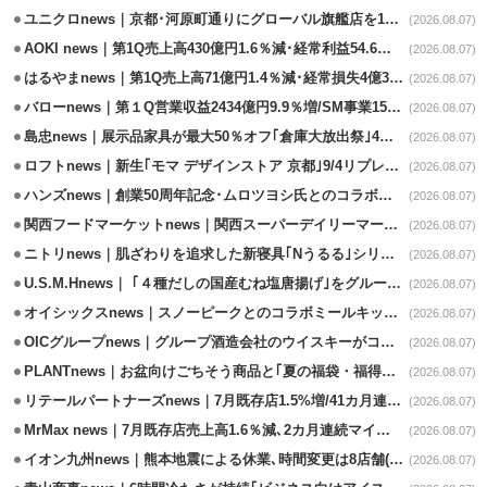
ユニクロnews｜京都･河原町通りにグローバル旗艦店を11/6開設
(2026.08.07)
AOKI news｜第1Q売上高430億円1.6％減･経常利益54.6％減
(2026.08.07)
はるやまnews｜第1Q売上高71億円1.4％減･経常損失4億3800万円
(2026.08.07)
バローnews｜第１Q営業収益2434億円9.9％増/SM事業15.5％増と絶好調
(2026.08.07)
島忠news｜展示品家具が最大50％オフ｢倉庫大放出祭｣4店舗限定で開催
(2026.08.07)
ロフトnews｜新生｢モマ デザインストア 京都｣9/4リプレイスオープン
(2026.08.07)
ハンズnews｜創業50周年記念･ムロツヨシ氏とのコラボ企画｢ムロハンズ｣開催
(2026.08.07)
関西フードマーケットnews｜関西スーパーデイリーマート蒲生店8/7改装
(2026.08.07)
ニトリnews｜肌ざわりを追求した新寝具｢Nうるる｣シリーズを発売
(2026.08.07)
U.S.M.Hnews｜ ｢４種だしの国産むね塩唐揚げ｣をグループ610店で共同販促
(2026.08.07)
オイシックスnews｜スノーピークとのコラボミールキット8/13発売
(2026.08.07)
OICグループnews｜グループ酒造会社のウイスキーがコンペティション受賞
(2026.08.07)
PLANTnews｜お盆向けごちそう商品と｢夏の福袋・福得カート｣8/8から開催
(2026.08.07)
リテールパートナーズnews｜7月既存店1.5%増/41カ月連続増
(2026.08.07)
MrMax news｜7月既存店売上高1.6％減､2カ月連続マイナス
(2026.08.07)
イオン九州news｜熊本地震による休業､時間変更は8店舗(8/7時点)
(2026.08.07)