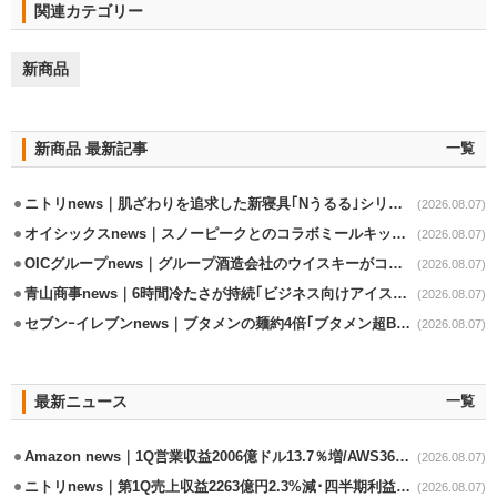
関連カテゴリー
新商品
新商品 最新記事
一覧
ニトリnews｜肌ざわりを追求した新寝具｢Nうるる｣シリーズを発売
(2026.08.07)
オイシックスnews｜スノーピークとのコラボミールキット8/13発売
(2026.08.07)
OICグループnews｜グループ酒造会社のウイスキーがコンペティション受賞
(2026.08.07)
青山商事news｜6時間冷たさが持続｢ビジネス向けアイスベスト｣発売
(2026.08.07)
セブンｰイレブンnews｜ブタメンの麺約4倍｢ブタメン超BIG｣8/11から限定発売
(2026.08.07)
最新ニュース
一覧
Amazon news｜1Q営業収益2006億ドル13.7％増/AWS36.8％％増が貢献
(2026.08.07)
ニトリnews｜第1Q売上収益2263億円2.3%減･四半期利益1.4％減
(2026.08.07)