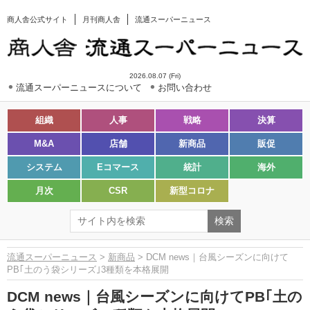
商人舎公式サイト
月刊商人舎
流通スーパーニュース
2026.08.07 (Fri)
流通スーパーニュースについて
お問い合わせ
組織
人事
戦略
決算
M&A
店舗
新商品
販促
システム
Eコマース
統計
海外
月次
CSR
新型コロナ
流通スーパーニュース
>
新商品
> DCM news｜台風シーズンに向けて
PB｢土のう袋シリーズ｣3種類を本格展開
DCM news｜台風シーズンに向けてPB｢土の