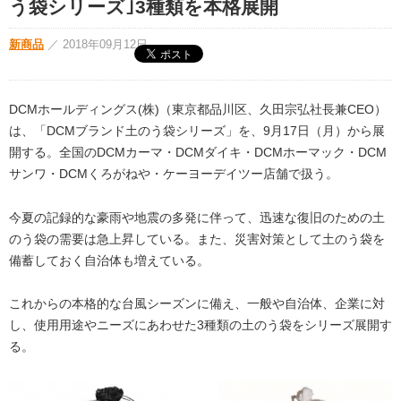
う袋シリーズ｣3種類を本格展開
新商品
／
2018年09月12日
DCMホールディングス(株)（東京都品川区、久田宗弘社長兼CEO）
は、「DCMブランド土のう袋シリーズ」を、9月17日（月）から展
開する。全国のDCMカーマ・DCMダイキ・DCMホーマック・DCM
サンワ・DCMくろがねや・ケーヨーデイツー店舗で扱う。
今夏の記録的な豪雨や地震の多発に伴って、迅速な復旧のための土
のう袋の需要は急上昇している。また、災害対策として土のう袋を
備蓄しておく自治体も増えている。
これからの本格的な台風シーズンに備え、一般や自治体、企業に対
し、使用用途やニーズにあわせた3種類の土のう袋をシリーズ展開す
る。