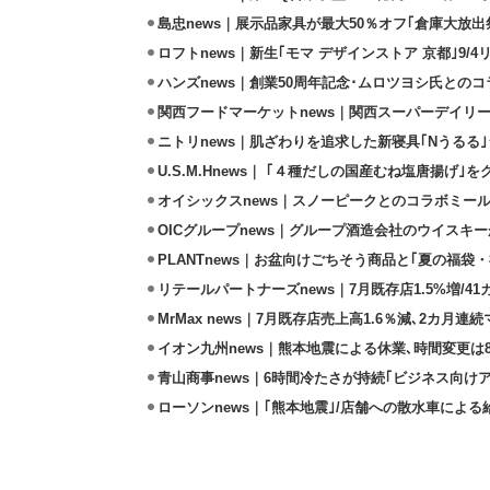
島忠news｜展示品家具が最大50％オフ｢倉庫大放出
ロフトnews｜新生｢モマ デザインストア 京都｣9/
ハンズnews｜創業50周年記念･ムロツヨシ氏との
関西フードマーケットnews｜関西スーパーデイリー
ニトリnews｜肌ざわりを追求した新寝具｢Nうるる
U.S.M.Hnews｜ ｢４種だしの国産むね塩唐揚げ｣
オイシックスnews｜スノーピークとのコラボミールキ
OICグループnews｜グループ酒造会社のウイスキ
PLANTnews｜お盆向けごちそう商品と｢夏の福袋・
リテールパートナーズnews｜7月既存店1.5%増/4
MrMax news｜7月既存店売上高1.6％減､2カ月連
イオン九州news｜熊本地震による休業､時間変更は8店
青山商事news｜6時間冷たさが持続｢ビジネス向け
ローソンnews｜｢熊本地震｣/店舗への散水車によ