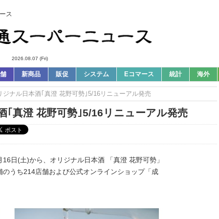
ース
2026.08.07 (Fri)
舗
新商品
販促
システム
Eコマース
統計
海外
オリジナル日本酒｢真澄 花野可勢｣5/16リニューアル発売
｢真澄 花野可勢｣5/16リニューアル発売
月16日(土)から、オリジナル日本酒 「真澄 花野可勢」
のうち214店舗および公式オンラインショップ「成