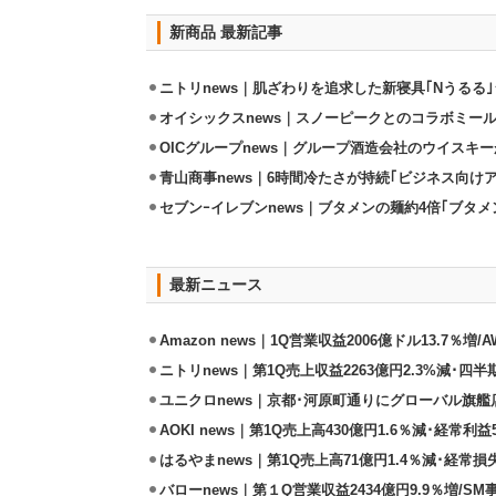
新商品 最新記事
ニトリnews｜肌ざわりを追求した新寝具｢Nうるる
オイシックスnews｜スノーピークとのコラボミールキ
OICグループnews｜グループ酒造会社のウイスキ
青山商事news｜6時間冷たさが持続｢ビジネス向け
セブンｰイレブンnews｜ブタメンの麺約4倍｢ブタメン
最新ニュース
Amazon news｜1Q営業収益2006億ドル13.7％増/
ニトリnews｜第1Q売上収益2263億円2.3%減･四半
ユニクロnews｜京都･河原町通りにグローバル旗艦店
AOKI news｜第1Q売上高430億円1.6％減･経常利益5
はるやまnews｜第1Q売上高71億円1.4％減･経常損失
バローnews｜第１Q営業収益2434億円9.9％増/SM