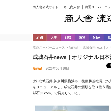
商人舎公式サイト
月刊商人舎
流通スーパーニュ
組織
人事
戦略
決算
M&A
店
流通スーパーニュース
>
新商品
> 成城石井news｜
成城石井news｜オリジナル日本酒
新商品
／
2026年05月18日
(株)成城石井(神奈川県横浜市、後藤勝基社長)は5
をリニューアルし、成城石井の酒類を取り扱う店舗
城石井.com」で発売している。