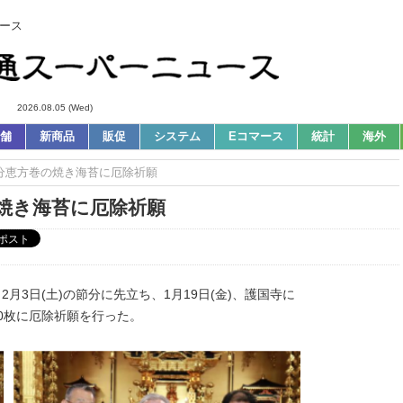
ース
2026.08.05 (Wed)
舗
新商品
販促
システム
Eコマース
統計
海外
節分恵方巻の焼き海苔に厄除祈願
の焼き海苔に厄除祈願
2月3日(土)の節分に先立ち、1月19日(金)、護国寺に
0枚に厄除祈願を行った。