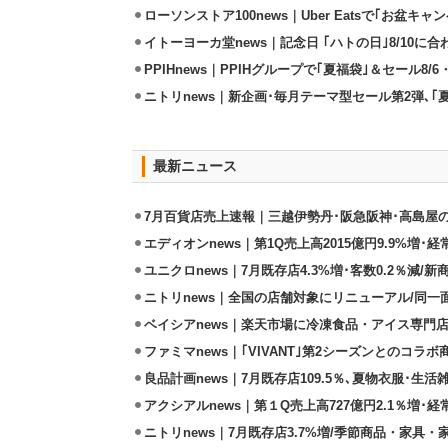
ローソンストア100news｜Uber Eatsで｢お盆キャン
イトーヨーカ堂news｜記念日 ｢ハトの日｣8/10
PPIHnews｜PPIHグループで｢夏福袋｣＆セール8/6
ニトリnews｜新企画･毎月テーマ型セール第2弾､｢
最新ニュース
7月百貨店売上速報｜三越伊勢丹･阪急阪神･高島屋
エディオンnews｜第1Q売上高2015億円9.9%増･経常
ユニクロnews｜7月既存店4.3%増･客数0.2％減/
ニトリnews｜全国の店舗対象にリニューアル/同一
ベイシアnews｜楽天市場に冷凍食品・アイス専門店
ファミマnews｜｢VIVANT｣第2シーズンとのコラボ商
良品計画news｜7月既存店109.5％､夏物衣服･生活
アクシアルnews｜第１Q売上高727億円2.1％増･経
ニトリnews｜7月既存店3.7%増/季節商品・家具