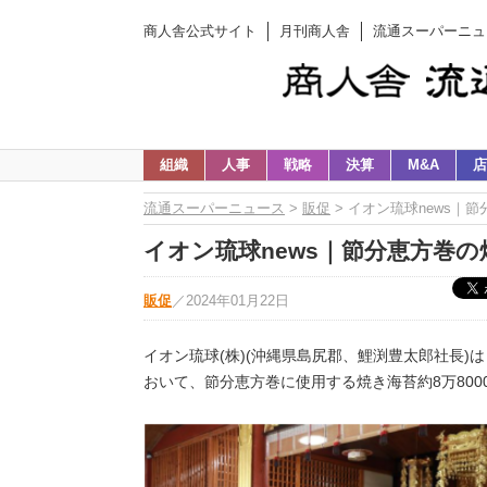
商人舎公式サイト
月刊商人舎
流通スーパーニュ
組織
人事
戦略
決算
M&A
店
流通スーパーニュース
>
販促
> イオン琉球news｜
イオン琉球news｜節分恵方巻
販促
／
2024年01月22日
イオン琉球(株)(沖縄県島尻郡、鯉渕豊太郎社長)は 
おいて、節分恵方巻に使用する焼き海苔約8万800