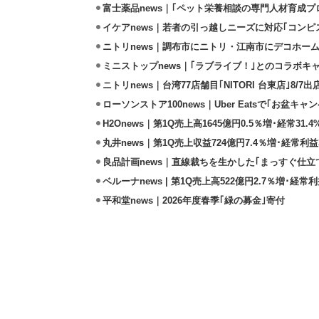
富士薬品news｜｢ペット栄養相談の専門人材育成プ
イケアnews｜若者の引っ越しニーズに対応｢コンピ
ニトリnews｜調布市にニトリ・江南市にデコホーム
ミニストップnews｜｢ラブライブ！｣とのコラボキャ
ニトリnews｜台湾77店舗目｢NITORI 台東店｣8/7出
ローソンストア100news｜Uber Eatsで｢お盆キャン
H2Onews｜第1Q売上高1645億円0.5％増･経常31
丸井news｜第1Q売上収益724億円7.4％増･経常利益
良品計画news｜直線裁ちを生かした｢まっすぐ仕立
ベルーナnews | 第1Q売上高522億円2.7％増･経常利
平和堂news｜2026年度春季｢緑の募金｣寄付