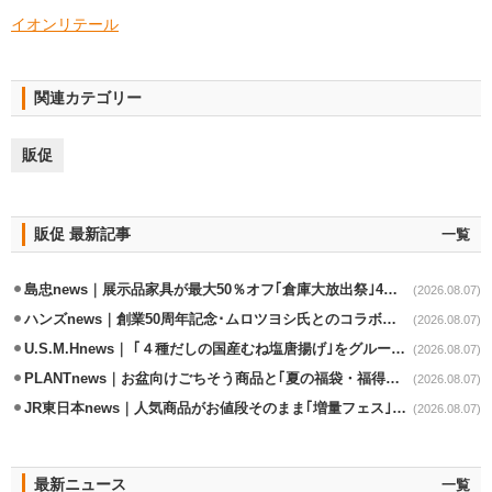
イオンリテール
関連カテゴリー
販促
販促 最新記事
一覧
島忠news｜展示品家具が最大50％オフ｢倉庫大放出祭｣4店舗限定で開催
(2026.08.07)
ハンズnews｜創業50周年記念･ムロツヨシ氏とのコラボ企画｢ムロハンズ｣開催
(2026.08.07)
U.S.M.Hnews｜ ｢４種だしの国産むね塩唐揚げ｣をグループ610店で共同販促
(2026.08.07)
PLANTnews｜お盆向けごちそう商品と｢夏の福袋・福得カート｣8/8から開催
(2026.08.07)
JR東日本news｜人気商品がお値段そのまま｢増量フェス｣8/18から開催
(2026.08.07)
最新ニュース
一覧