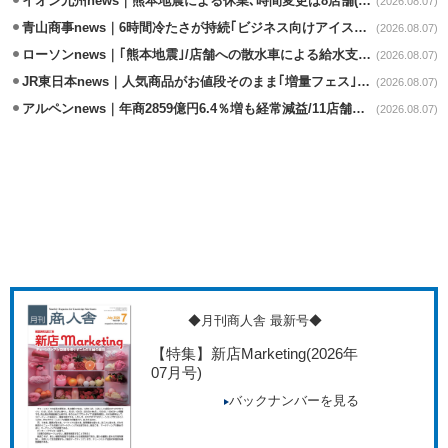
イオン九州news｜熊本地震による休業､時間変更は8店舗(8/7時点)
(2026.08.07)
青山商事news｜6時間冷たさが持続｢ビジネス向けアイスベスト｣発売
(2026.08.07)
ローソンnews｜｢熊本地震｣/店舗への散水車による給水支援を開始
(2026.08.07)
JR東日本news｜人気商品がお値段そのまま｢増量フェス｣8/18から開催
(2026.08.07)
アルペンnews｜年商2859億円6.4％増も経常減益/11店舗出店､4店閉鎖
(2026.08.07)
◆月刊商人舎 最新号◆
【特集】新店Marketing
(2026年
07月号)
バックナンバーを見る