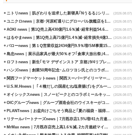
ニトリnews｜肌ざわりを追求した新寝具｢Nうるる｣シリーズを発売
(2026.08.07)
ユニクロnews｜京都･河原町通りにグローバル旗艦店を11/6開設
(2026.08.07)
AOKI news｜第1Q売上高430億円1.6％減･経常利益54.6％減
(2026.08.07)
はるやまnews｜第1Q売上高71億円1.4％減･経常損失4億3800万円
(2026.08.07)
バローnews｜第１Q営業収益2434億円9.9％増/SM事業15.5％増と絶好調
(2026.08.07)
島忠news｜展示品家具が最大50％オフ｢倉庫大放出祭｣4店舗限定で開催
(2026.08.07)
ロフトnews｜新生｢モマ デザインストア 京都｣9/4リプレイスオープン
(2026.08.07)
ハンズnews｜創業50周年記念･ムロツヨシ氏とのコラボ企画｢ムロハンズ｣開催
(2026.08.07)
関西フードマーケットnews｜関西スーパーデイリーマート蒲生店8/7改装
(2026.08.07)
U.S.M.Hnews｜ ｢４種だしの国産むね塩唐揚げ｣をグループ610店で共同販促
(2026.08.07)
オイシックスnews｜スノーピークとのコラボミールキット8/13発売
(2026.08.07)
OICグループnews｜グループ酒造会社のウイスキーがコンペティション受賞
(2026.08.07)
PLANTnews｜お盆向けごちそう商品と｢夏の福袋・福得カート｣8/8から開催
(2026.08.07)
リテールパートナーズnews｜7月既存店1.5%増/41カ月連続増
(2026.08.07)
MrMax news｜7月既存店売上高1.6％減､2カ月連続マイナス
(2026.08.07)