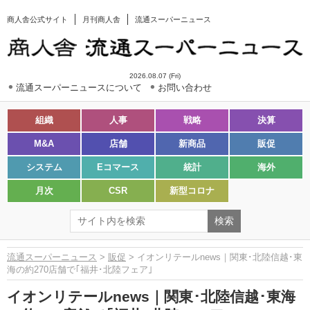
商人舎公式サイト
月刊商人舎
流通スーパーニュース
2026.08.07 (Fri)
流通スーパーニュースについて
お問い合わせ
組織
人事
戦略
決算
M&A
店舗
新商品
販促
システム
Eコマース
統計
海外
月次
CSR
新型コロナ
流通スーパーニュース
>
販促
> イオンリテールnews｜関東･北陸信越･東
海の約270店舗で｢福井･北陸フェア｣
イオンリテールnews｜関東･北陸信越･東海