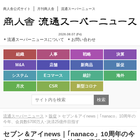
商人舎公式サイト
月刊商人舎
流通スーパーニュース
2026.08.07 (Fri)
流通スーパーニュースについて
お問い合わせ
組織
人事
戦略
決算
M&A
店舗
新商品
販促
システム
Eコマース
統計
海外
月次
CSR
新型コロナ
流通スーパーニュース
>
販促
> セブン＆アイnews｜｢nanaco」10周年の
今年、会員数6700万人･決済25億件目指す
セブン＆アイnews｜｢nanaco」10周年の今