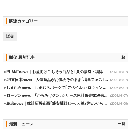
関連カテゴリー
販促
販促 最新記事
一覧
PLANTnews｜お盆向けごちそう商品と｢夏の福袋・福得カート｣8/8から開催
(2026.08.07)
JR東日本news｜人気商品がお値段そのまま｢増量フェス｣8/18から開催
(2026.08.07)
しまむらnews｜しまむらパークで｢アベイル ハロウィンじゅんびフェア｣開催
(2026.08.07)
ローソンnews｜｢からあげクン｣シリーズ累計販売数50億食突破
(2026.08.07)
島忠news｜家計応援企画｢爆安挑戦セール｣第7弾8/5から開催
(2026.08.06)
最新ニュース
一覧