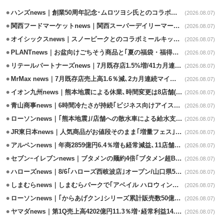
ハンズnews｜創業50周年記念･ムロツヨシ氏とのコラボ企画｢ムロハンズ｣開催
(2026.08.07)
関西フードマーケットnews｜関西スーパーデイリーマート蒲生店8/7改装
(2026.08.07)
オイシックスnews｜スノーピークとのコラボミールキット8/13発売
(2026.08.07)
PLANTnews｜お盆向けごちそう商品と｢夏の福袋・福得カート｣8/8から開催
(2026.08.07)
リテールパートナーズnews｜7月既存店1.5%増/41カ月連続増
(2026.08.07)
MrMax news｜7月既存店売上高1.6％減､2カ月連続マイナス
(2026.08.07)
イオン九州news｜熊本地震による休業､時間変更は8店舗(8/7時点)
(2026.08.07)
青山商事news｜6時間冷たさが持続｢ビジネス向けアイスベスト｣発売
(2026.08.07)
ローソンnews｜｢熊本地震｣/店舗への散水車による給水支援を開始
(2026.08.07)
JR東日本news｜人気商品がお値段そのまま｢増量フェス｣8/18から開催
(2026.08.07)
アルペンnews｜年商2859億円6.4％増も経常減益､11店舗出店、4店閉鎖
(2026.08.07)
セブンｰイレブンnews｜ブタメンの麺約4倍｢ブタメン超BIG｣8/11から限定発売
(2026.08.07)
ハローズnews｜8/6｢ハローズ西岐波店｣オープン/山口県5店舗目
(2026.08.07)
しまむらnews｜しまむらパークで｢アベイル ハロウィンじゅんびフェア｣開催
(2026.08.07)
ローソンnews｜｢からあげクン｣シリーズ累計販売数50億食突破
(2026.08.07)
ヤマダnews｜第1Q売上高4202億円11.3％増･経常利益14.5％増
(2026.08.07)