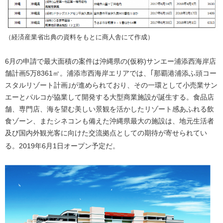
（経済産業省出典の資料をもとに商人舎にて作成）
6月の申請で最大面積の案件は沖縄県の(仮称)サンエー浦添西海岸店
舗計画5万8361㎡。浦添市西海岸エリアでは、｢那覇港浦添ふ頭コー
スタルリゾート計画｣が進められており、その一環として小売業サン
エーとパルコが協業して開発する大型商業施設が誕生する。食品店
舗、専門店、海を望む美しい景観を活かしたリゾート感あふれる飲
食ゾーン、またシネコンも備えた沖縄県最大の施設は、地元生活者
及び国内外観光客に向けた交流拠点としての期待が寄せられてい
る。2019年6月1日オープン予定だ。