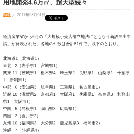
用地開発4.6万㎡、超大型続々
統計
／
2017年08月01日
経済産業省から6月の「大規模小売店舗立地法にともなう新設届出申
請」が発表された。各地の件数は合計51件で、以下のとおり。
北海道1（北海道1）
東北 2（岩手県1 宮城県1）
関東 11（茨城県1 栃木県4 埼玉県2 長野県1 山梨県1 千葉県
1 新潟県1）
中部 6（愛知県3 岐阜県1 三重県1 名古屋市1）
近畿 10（滋賀県2 京都府1 大阪府1 兵庫県1 奈良県3 和歌山
県1 大阪市1）
中国 5（島根県1 岡山県3 広島県1）
四国 2（香川県2）
九州 10（福岡県3 大分県2 鹿児島県3 福岡市2）
沖縄 4（沖縄県4）