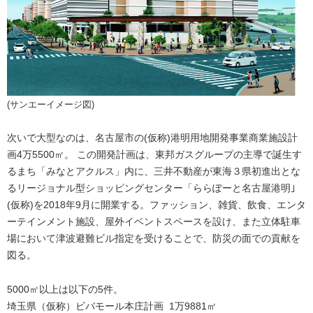
(サンエーイメージ図)
次いで大型なのは、名古屋市の(仮称)港明用地開発事業商業施設計
画4万5500㎡。 この開発計画は、東邦ガスグループの主導で誕生す
るまち「みなとアクルス」内に、三井不動産が東海３県初進出とな
るリージョナル型ショッピングセンター「ららぽーと名古屋港明｣
(仮称)を2018年9月に開業する。ファッション、雑貨、飲食、エンタ
ーテインメント施設、屋外イベントスペースを設け、また立体駐車
場において津波避難ビル指定を受けることで、防災の面での貢献を
図る。
5000㎡以上は以下の5件。
埼玉県（仮称）ビバモール本庄計画 1万9881㎡