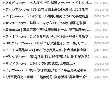
アルビスnews｜名古屋市で初･移動スーパー｢とくし丸｣8/4運行開始
(2026.08.06)
アクシアルnews｜7月既存店売上高0.4％減･全店0.3％増
(2026.08.06)
イオンnews｜｢イオンモール熊本｣爆発について事故調査委員会設置
(2026.08.06)
サンエーnews｜与勝シティが｢ZEB Ready｣認証を取得
(2026.08.06)
島忠news｜家計応援企画｢爆安挑戦セール｣第7弾8/5から開催
(2026.08.06)
ファミマnews｜こども食堂の｢今｣を社会へ発信する新プロジェクト始動
(2026.08.06)
OICグループnews｜8/16｢ロピア港北インター店｣リニューアル/食品売場拡大
(2026.08.06)
コスモス薬品news｜8/28付け役員人事､竹森基経営企画部長が昇格
(2026.08.06)
デリシアnews｜第1Q営業収益195億円2.5％増･営業利益27.8%減
(2026.08.06)
サツドラnews｜8/3付けでMBO成立､上場廃止へ
(2026.08.06)
ノジマnews｜67周年｢大創業祭｣/モバイル会員限定キャンペーン実施
(2026.08.06)
7月百貨店売上速報｜三越伊勢丹･阪急阪神･高島屋の3社は増収
(2026.08.05)