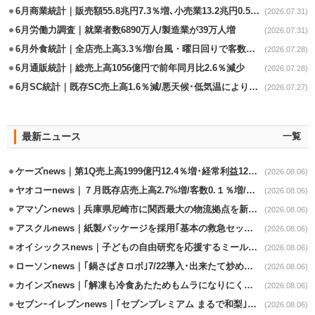
6月商業統計｜販売額55.8兆円7.3％増､小売業13.2兆円0.5％増
(2026.07.31)
6月労働力調査｜就業者数6890万人/製造業が39万人増
(2026.07.31)
6月外食統計｜全店売上高3.3％増/台風・曜日回りで客数失速も単価上昇が下支え
(2026.07.28)
6月通販統計｜総売上高1056億円で前年同月比2.6％減少
(2026.07.28)
6月SC統計｜既存SC売上高1.6％減/悪天候･低気温により夏物不振
(2026.07.27)
最新ニュース
一覧
ケーズnews｜第1Q売上高1999億円12.4％増･経常利益125.0%増
(2026.08.06)
ヤオコーnews｜７月既存店売上高2.7%増/客数0.１％増/客単価2.6％増
(2026.08.06)
アマゾンnews｜兵庫県尼崎市に関西最大の物流拠点を新設・市内2拠点目
(2026.08.06)
アスクルnews｜紙製パッケージを採用｢基本の救急セット｣8/5発売
(2026.08.06)
オイシックスnews｜子どもの自由研究を応援するミールキット8/6発売
(2026.08.06)
ローソンnews｜｢鍋さばきロボ｣7/22導入･出来たて炒めメニューを提供
(2026.08.06)
カインズnews｜｢解凍も冷食あたためもムラになりにくいフラットレンジ｣発売
(2026.08.06)
セブンｰイレブンnews｜｢セブンプレミアム まるで和梨｣8/11から順次発売
(2026.08.06)