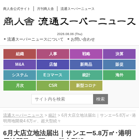
商人舎公式サイト
月刊商人舎
流通スーパーニュース
2026.08.06 (Thu)
流通スーパーニュースについて
お問い合わせ
組織
人事
戦略
決算
M&A
店舗
新商品
販促
システム
Eコマース
統計
海外
月次
CSR
新型コロナ
流通スーパーニュース
>
統計
> 6月大店立地法届出｜サンエー5.8万㎡･港
明用地開発4.6万㎡、超大型続々
6月大店立地法届出｜サンエー5.8万㎡･港明