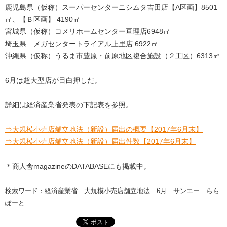
鹿児島県（仮称）スーパーセンターニシムタ吉田店【A区画】8501
㎡、【Ｂ区画】 4190㎡
宮城県（仮称）コメリホームセンター亘理店6948㎡
埼玉県 メガセンタートライアル上里店 6922㎡
沖縄県（仮称）うるま市豊原・前原地区複合施設（２工区）6313㎡
6月は超大型店が目白押しだ。
詳細は経済産業省発表の下記表を参照。
⇒大規模小売店舗立地法（新設）届出の概要【2017年6月末】
⇒大規模小売店舗立地法（新設）届出件数【2017年6月末】
＊商人舎magazineのDATABASEにも掲載中。
検索ワード：経済産業省 大規模小売店舗立地法 6月 サンエー らら
ぽーと