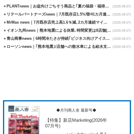
PLANTnews｜お盆向けごちそう商品と｢夏の福袋・福得カート｣8/8から開催
(2026.08.07)
リテールパートナーズnews｜7月既存店1.5%増/41カ月連続増
(2026.08.07)
MrMax news｜7月既存店売上高1.6％減､2カ月連続マイナス
(2026.08.07)
イオン九州news｜熊本地震による休業､時間変更は8店舗(8/7時点)
(2026.08.07)
青山商事news｜6時間冷たさが持続｢ビジネス向けアイスベスト｣発売
(2026.08.07)
ローソンnews｜｢熊本地震｣/店舗への散水車による給水支援を開始
(2026.08.07)
◆月刊商人舎 最新号◆
【特集】新店Marketing
(2026年
07月号)