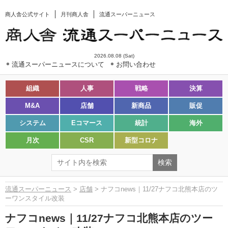
商人舎公式サイト
月刊商人舎
流通スーパーニュース
2026.08.08 (Sat)
流通スーパーニュースについて
お問い合わせ
組織
人事
戦略
決算
M&A
店舗
新商品
販促
システム
Eコマース
統計
海外
月次
CSR
新型コロナ
流通スーパーニュース
>
店舗
> ナフコnews｜11/27ナフコ北熊本店のツ
ーワンスタイル改装
ナフコnews｜11/27ナフコ北熊本店のツー