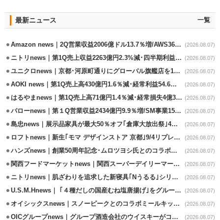
最新ニュース
一覧
Amazon news｜2Q営業収益2006億ドル13.7％増/AWS36.8％％増が貢献
(2026.08.07)
ニトリnews｜第1Q売上収益2263億円2.3%減･四半期利益1.4％減
(2026.08.07)
ユニクロnews｜京都･河原町通りにグローバル旗艦店を11/6開設
(2026.08.07)
AOKI news｜第1Q売上高430億円1.6％減･経常利益54.6％減
(2026.08.07)
はるやまnews｜第1Q売上高71億円1.4％減･経常損失4億3800万円
(2026.08.07)
バローnews｜第１Q営業収益2434億円9.9％増/SM事業15.5％増と絶好調
(2026.08.07)
島忠news｜展示品家具が最大50％オフ｢倉庫大放出祭｣4店舗限定で開催
(2026.08.07)
ロフトnews｜新生｢モマ デザインストア 京都｣9/4リプレイスオープン
(2026.08.07)
ハンズnews｜創業50周年記念･ムロツヨシ氏とのコラボ企画｢ムロハンズ｣開催
(2026.08.07)
関西フードマーケットnews｜関西スーパーデイリーマート蒲生店8/7改装
(2026.08.07)
ニトリnews｜肌ざわりを追求した新寝具｢Nうるる｣シリーズを発売
(2026.08.07)
U.S.M.Hnews｜ ｢４種だしの国産むね塩唐揚げ｣をグループ610店で共同販促
(2026.08.07)
オイシックスnews｜スノーピークとのコラボミールキット8/13発売
(2026.08.07)
OICグループnews｜グループ酒造会社のウイスキーがコンペティション受賞
(2026.08.07)