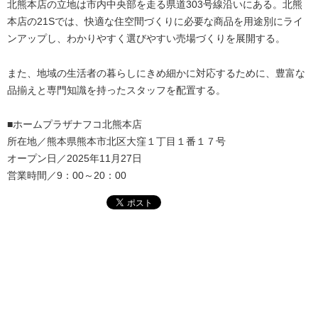
北熊本店の立地は市内中央部を走る県道303号線沿いにある。北熊
本店の21Sでは、快適な住空間づくりに必要な商品を用途別にライ
ンアップし、わかりやすく選びやすい売場づくりを展開する。
また、地域の生活者の暮らしにきめ細かに対応するために、豊富な
品揃えと専門知識を持ったスタッフを配置する。
■ホームプラザナフコ北熊本店
所在地／熊本県熊本市北区大窪１丁目１番１７号
オープン日／2025年11月27日
営業時間／9：00～20：00