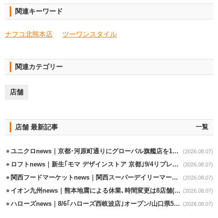
関連キーワード
ナフコ北熊本店
ツーワンスタイル
関連カテゴリー
店舗
店舗 最新記事
一覧
ユニクロnews｜京都･河原町通りにグローバル旗艦店を11/6開設
(2026.08.07)
ロフトnews｜新生｢モマ デザインストア 京都｣9/4リプレイスオープン
(2026.08.07)
関西フードマーケットnews｜関西スーパーデイリーマート蒲生店8/7改装
(2026.08.07)
イオン九州news｜熊本地震による休業､時間変更は8店舗(8/7時点)
(2026.08.07)
ハローズnews｜8/6｢ハローズ西岐波店｣オープン/山口県5店舗目
(2026.08.07)