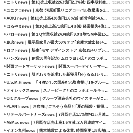
ニトリnews｜第1Q売上収益2263億円2.3%減･四半期利益1.4％減
(2026.08.07)
ユニクロnews｜京都･河原町通りにグローバル旗艦店を11/6開設
(2026.08.07)
AOKI news｜第1Q売上高430億円1.6％減･経常利益54.6％減
(2026.08.07)
はるやまnews｜第1Q売上高71億円1.4％減･経常損失4億3800万円
(2026.08.07)
バローnews｜第１Q営業収益2434億円9.9％増/SM事業15.5％増と絶好調
(2026.08.07)
島忠news｜展示品家具が最大50％オフ｢倉庫大放出祭｣4店舗限定で開催
(2026.08.07)
ロフトnews｜新生｢モマ デザインストア 京都｣9/4リプレイスオープン
(2026.08.07)
ハンズnews｜創業50周年記念･ムロツヨシ氏とのコラボ企画｢ムロハンズ｣開催
(2026.08.07)
関西フードマーケットnews｜関西スーパーデイリーマート蒲生店8/7改装
(2026.08.07)
ニトリnews｜肌ざわりを追求した新寝具｢Nうるる｣シリーズを発売
(2026.08.07)
U.S.M.Hnews｜ ｢４種だしの国産むね塩唐揚げ｣をグループ610店で共同販促
(2026.08.07)
オイシックスnews｜スノーピークとのコラボミールキット8/13発売
(2026.08.07)
OICグループnews｜グループ酒造会社のウイスキーがコンペティション受賞
(2026.08.07)
PLANTnews｜お盆向けごちそう商品と｢夏の福袋・福得カート｣8/8から開催
(2026.08.07)
リテールパートナーズnews｜7月既存店1.5%増/41カ月連続増
(2026.08.07)
MrMax news｜7月既存店売上高1.6％減､2カ月連続マイナス
(2026.08.07)
イオン九州news｜熊本地震による休業､時間変更は8店舗(8/7時点)
(2026.08.07)