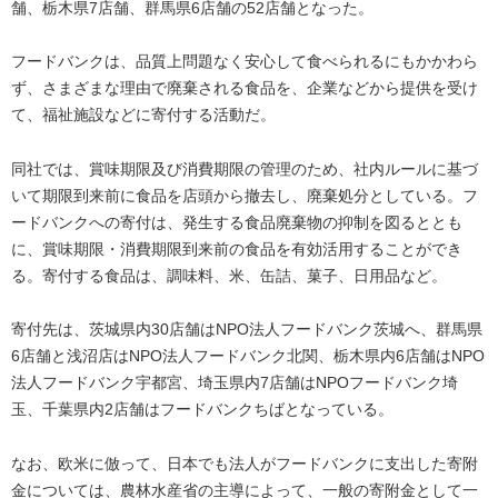
舗、栃木県7店舗、群馬県6店舗の52店舗となった。
フードバンクは、品質上問題なく安心して食べられるにもかかわら
ず、さまざまな理由で廃棄される食品を、企業などから提供を受け
て、福祉施設などに寄付する活動だ。
同社では、賞味期限及び消費期限の管理のため、社内ルールに基づ
いて期限到来前に食品を店頭から撤去し、廃棄処分としている。フ
ードバンクへの寄付は、発生する食品廃棄物の抑制を図るととも
に、賞味期限・消費期限到来前の食品を有効活用することができ
る。寄付する食品は、調味料、米、缶詰、菓子、日用品など。
寄付先は、茨城県内30店舗はNPO法人フードバンク茨城へ、群馬県
6店舗と浅沼店はNPO法人フードバンク北関、栃木県内6店舗はNPO
法人フードバンク宇都宮、埼玉県内7店舗はNPOフードバンク埼
玉、千葉県内2店舗はフードバンクちばとなっている。
なお、欧米に倣って、日本でも法人がフードバンクに支出した寄附
金については、農林水産省の主導によって、一般の寄附金として一