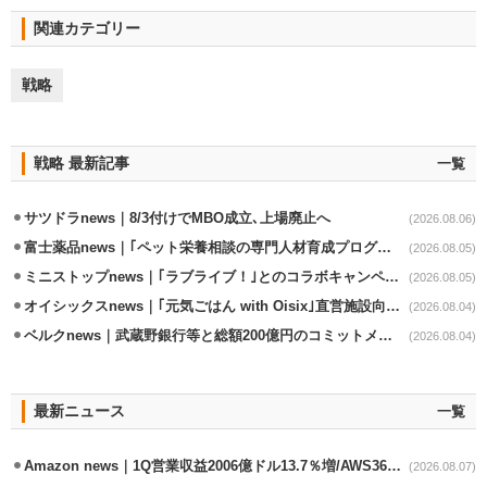
関連カテゴリー
戦略
戦略 最新記事
一覧
サツドラnews｜8/3付けでMBO成立､上場廃止へ
(2026.08.06)
富士薬品news｜｢ペット栄養相談の専門人材育成プログラム｣7月から開始
(2026.08.05)
ミニストップnews｜｢ラブライブ！｣とのコラボキャンペーン8/5から開催
(2026.08.05)
オイシックスnews｜｢元気ごはん with Oisix｣直営施設向けサービスを開始
(2026.08.04)
ベルクnews｜武蔵野銀行等と総額200億円のコミットメント契約
(2026.08.04)
最新ニュース
一覧
Amazon news｜1Q営業収益2006億ドル13.7％増/AWS36.8％％増が貢献
(2026.08.07)