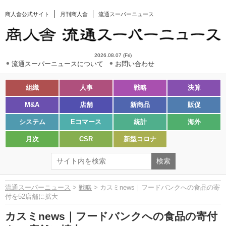
商人舎公式サイト
月刊商人舎
流通スーパーニュース
2026.08.07 (Fri)
流通スーパーニュースについて
お問い合わせ
組織
人事
戦略
決算
M&A
店舗
新商品
販促
システム
Eコマース
統計
海外
月次
CSR
新型コロナ
流通スーパーニュース
>
戦略
> カスミnews｜フードバンクへの食品の寄
付を52店舗に拡大
カスミnews｜フードバンクへの食品の寄付