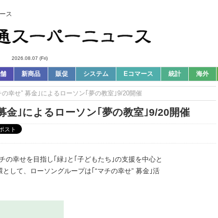
ース
2026.08.07 (Fri)
舗
新商品
販促
システム
Eコマース
統計
海外
マチの幸せ” 募金｣によるローソン｢夢の教室｣9/20開催
 募金｣によるローソン｢夢の教室｣9/20開催
マチの幸せを目指し｢緑｣と｢子どもたち｣の支援を中心と
して、ローソングループは｢“マチの幸せ” 募金｣活