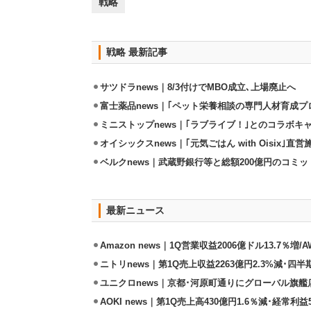
戦略
戦略 最新記事
サツドラnews｜8/3付けでMBO成立､上場廃止へ
富士薬品news｜｢ペット栄養相談の専門人材育成プ
ミニストップnews｜｢ラブライブ！｣とのコラボキャ
オイシックスnews｜｢元気ごはん with Oisix｣
ベルクnews｜武蔵野銀行等と総額200億円のコミ
最新ニュース
Amazon news｜1Q営業収益2006億ドル13.7％増/
ニトリnews｜第1Q売上収益2263億円2.3%減･四半
ユニクロnews｜京都･河原町通りにグローバル旗艦店
AOKI news｜第1Q売上高430億円1.6％減･経常利益5