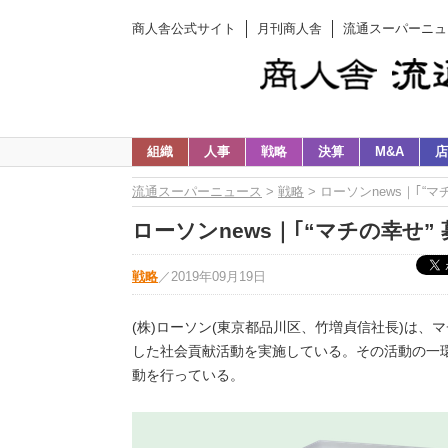
商人舎公式サイト
月刊商人舎
流通スーパーニュ
組織
人事
戦略
決算
M&A
店
流通スーパーニュース
>
戦略
> ローソンnews｜｢“
ローソンnews｜｢“マチの幸せ”
戦略
／
2019年09月19日
(株)ローソン(東京都品川区、竹増貞信社長)は、
した社会貢献活動を実施している。その活動の一環と
動を行っている。