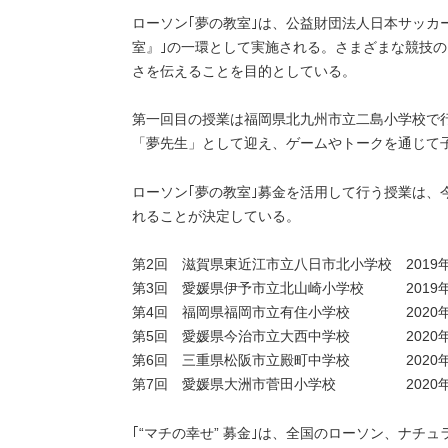
ローソン｢夢の教室｣は、公益財団法人日本サッカー
室』｣の一環として実施される。さまざまな競技
さを伝えることを目的としている。
第一回目の授業は福岡県北九州市立二島小学校で行
「夢先生」として迎え、ゲームやトークを通じて
ローソン｢夢の教室｣募金を活用して行う授業は、今
れることが決定している。
第2回 滋賀県東近江市立八日市北小学校 2019年1
第3回 愛媛県伊予市立北山崎小学校 2019年12
第4回 福岡県福岡市立有住小学校 2020年1
第5回 愛媛県今治市立大西中学校 2020年2
第6回 三重県松阪市立殿町中学校 2020年2
第7回 愛媛県大洲市菅田小学校 2020年2月
｢“マチの幸せ” 募金｣は、全国のローソン、ナチュ