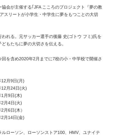
協会が主催する｢JFA こころのプロジェクト『夢の教
のアスリートが小学生・中学生に夢をもつことの大切
われる。元サッカー選手の後藤 史(ゴトウ フミ)氏を
子どもたちに夢の大切さを伝える。
回を含め2020年2月までに7校の小・中学校で開催さ
2月9日(月)
月24日(火)
月9日(木)
月4日(火)
月6日(木）
14日(金)
ラルローソン、ローソンストア100、HMV、ユナイテ