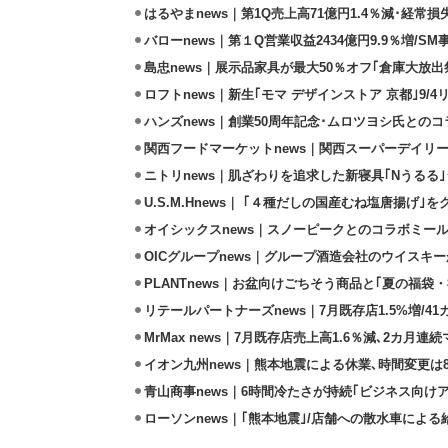
はるやまnews｜第1Q売上高71億円1.4％減･経常損失
バローnews｜第１Q営業収益2434億円9.9％増/SM
島忠news｜展示品家具が最大50％オフ｢倉庫大放出
ロフトnews｜新生｢モマ デザインストア 京都｣9/
ハンズnews｜創業50周年記念･ムロツヨシ氏との
関西フードマーケットnews｜関西スーパーデイリー
ニトリnews｜肌ざわりを追求した新寝具｢Nうるる
U.S.M.Hnews｜ ｢４種だしの国産むね塩唐揚げ｣
オイシックスnews｜スノーピークとのコラボミールキ
OICグループnews｜グループ酒造会社のウイスキ
PLANTnews｜お盆向けごちそう商品と｢夏の福袋・
リテールパートナーズnews｜7月既存店1.5%増/4
MrMax news｜7月既存店売上高1.6％減､2カ月連
イオン九州news｜熊本地震による休業､時間変更は8店
青山商事news｜6時間冷たさが持続｢ビジネス向け
ローソンnews｜｢熊本地震｣/店舗への散水車によ