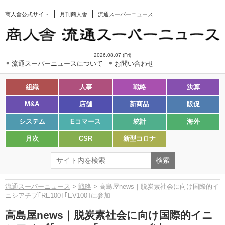
商人舎公式サイト
月刊商人舎
流通スーパーニュース
2026.08.07 (Fri)
流通スーパーニュースについて
お問い合わせ
組織
人事
戦略
決算
M&A
店舗
新商品
販促
システム
Eコマース
統計
海外
月次
CSR
新型コロナ
流通スーパーニュース
>
戦略
> 高島屋news｜脱炭素社会に向け国際的イ
ニシアチブ｢RE100｣｢EV100｣に参加
高島屋news｜脱炭素社会に向け国際的イニ