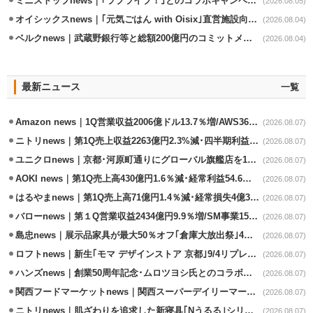
ミニストップnews｜｢ラブライブ！｣とのコラボキャンペーン8/5から開催
(2026.08.05)
オイシックスnews｜｢元気ごはん with Oisix｣直営施設向けサービスを開始
(2026.08.04)
ベルクnews｜武蔵野銀行等と総額200億円のコミットメント契約
(2026.08.04)
最新ニュース
一覧
Amazon news｜1Q営業収益2006億ドル13.7％増/AWS36.8％％増が貢献
(2026.08.07)
ニトリnews｜第1Q売上収益2263億円2.3%減･四半期利益1.4％減
(2026.08.07)
ユニクロnews｜京都･河原町通りにグローバル旗艦店を11/6開設
(2026.08.07)
AOKI news｜第1Q売上高430億円1.6％減･経常利益54.6％減
(2026.08.07)
はるやまnews｜第1Q売上高71億円1.4％減･経常損失4億3800万円
(2026.08.07)
バローnews｜第１Q営業収益2434億円9.9％増/SM事業15.5％増と絶好調
(2026.08.07)
島忠news｜展示品家具が最大50％オフ｢倉庫大放出祭｣4店舗限定で開催
(2026.08.07)
ロフトnews｜新生｢モマ デザインストア 京都｣9/4リプレイスオープン
(2026.08.07)
ハンズnews｜創業50周年記念･ムロツヨシ氏とのコラボ企画｢ムロハンズ｣開催
(2026.08.07)
関西フードマーケットnews｜関西スーパーデイリーマート蒲生店8/7改装
(2026.08.07)
ニトリnews｜肌ざわりを追求した新寝具｢Nうるる｣シリーズを発売
(2026.08.07)