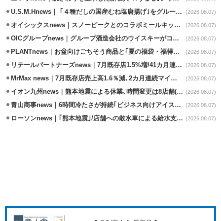
U.S.M.Hnews｜ ｢４種だしの国産むね塩唐揚げ｣をグループ610店で共同販促
(2026.08.07)
オイシックスnews｜スノーピークとのコラボミールキット8/13発売
(2026.08.07)
OICグループnews｜グループ酒造会社のウイスキーがコンペティション受賞
(2026.08.07)
PLANTnews｜お盆向けごちそう商品と｢夏の福袋・福得カート｣8/8から開催
(2026.08.07)
リテールパートナーズnews｜7月既存店1.5%増/41カ月連続増
(2026.08.07)
MrMax news｜7月既存店売上高1.6％減､2カ月連続マイナス
(2026.08.07)
イオン九州news｜熊本地震による休業､時間変更は8店舗(8/7時点)
(2026.08.07)
青山商事news｜6時間冷たさが持続｢ビジネス向けアイスベスト｣発売
(2026.08.07)
ローソンnews｜｢熊本地震｣/店舗への散水車による給水支援を開始
(2026.08.07)