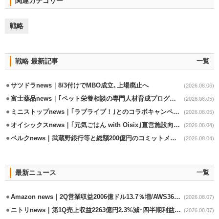
関連カテゴリー
戦略
戦略 最新記事
一覧
サツドラnews｜8/3付けでMBO成立､上場廃止へ
(2026.08.06)
富士薬品news｜｢ペット栄養相談の専門人材育成プログラム｣7月から開始
(2026.08.05)
ミニストップnews｜｢ラブライブ！｣とのコラボキャンペーン8/5から開催
(2026.08.05)
オイシックスnews｜｢元気ごはん with Oisix｣直営施設向けサービスを開始
(2026.08.04)
ベルクnews｜武蔵野銀行等と総額200億円のコミットメント契約
(2026.08.04)
最新ニュース
一覧
Amazon news｜2Q営業収益2006億ドル13.7％増/AWS36.8％％増が貢献
(2026.08.07)
ニトリnews｜第1Q売上収益2263億円2.3%減･四半期利益1.4％減
(2026.08.07)