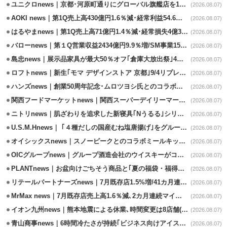
ユニクロnews｜京都･河原町通りにグローバル旗艦店を11/6開設
(2026.08.07)
AOKI news｜第1Q売上高430億円1.6％減･経常利益54.6％減
(2026.08.07)
はるやまnews｜第1Q売上高71億円1.4％減･経常損失4億3800万円
(2026.08.07)
バローnews｜第１Q営業収益2434億円9.9％増/SM事業15.5％増と絶好調
(2026.08.07)
島忠news｜展示品家具が最大50％オフ｢倉庫大放出祭｣4店舗限定で開催
(2026.08.07)
ロフトnews｜新生｢モマ デザインストア 京都｣9/4リプレイスオープン
(2026.08.07)
ハンズnews｜創業50周年記念･ムロツヨシ氏とのコラボ企画｢ムロハンズ｣開催
(2026.08.07)
関西フードマーケットnews｜関西スーパーデイリーマート蒲生店8/7改装
(2026.08.07)
ニトリnews｜肌ざわりを追求した新寝具｢Nうるる｣シリーズを発売
(2026.08.07)
U.S.M.Hnews｜ ｢４種だしの国産むね塩唐揚げ｣をグループ610店で共同販促
(2026.08.07)
オイシックスnews｜スノーピークとのコラボミールキット8/13発売
(2026.08.07)
OICグループnews｜グループ酒造会社のウイスキーがコンペティション受賞
(2026.08.07)
PLANTnews｜お盆向けごちそう商品と｢夏の福袋・福得カート｣8/8から開催
(2026.08.07)
リテールパートナーズnews｜7月既存店1.5%増/41カ月連続増
(2026.08.07)
MrMax news｜7月既存店売上高1.6％減､2カ月連続マイナス
(2026.08.07)
イオン九州news｜熊本地震による休業､時間変更は8店舗(8/7時点)
(2026.08.07)
青山商事news｜6時間冷たさが持続｢ビジネス向けアイスベスト｣発売
(2026.08.07)