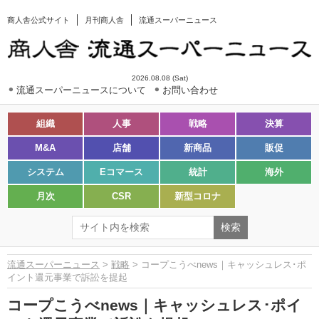
商人舎公式サイト
月刊商人舎
流通スーパーニュース
2026.08.08 (Sat)
流通スーパーニュースについて
お問い合わせ
組織
人事
戦略
決算
M&A
店舗
新商品
販促
システム
Eコマース
統計
海外
月次
CSR
新型コロナ
流通スーパーニュース
>
戦略
> コープこうべnews｜キャッシュレス･ポ
イント還元事業で訴訟を提起
コープこうべnews｜キャッシュレス･ポイ